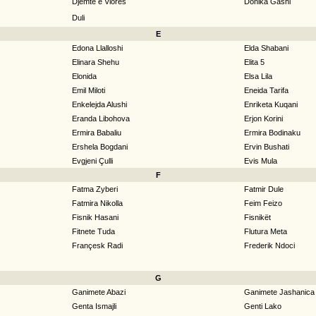
Djemtë e Vlorës
Donika Gashi
Duli
E
Edona Llalloshi
Elda Shabani
Elinara Shehu
Elita 5
Elonida
Elsa Lila
Emil Miloti
Eneida Tarifa
Enkelejda Alushi
Enriketa Kuqani
Eranda Libohova
Erjon Korini
Ermira Babaliu
Ermira Bodinaku
Ershela Bogdani
Ervin Bushati
Evgjeni Çulli
Evis Mula
F
Fatma Zyberi
Fatmir Dule
Fatmira Nikolla
Feim Feizo
Fisnik Hasani
Fisnikët
Fitnete Tuda
Flutura Meta
Françesk Radi
Frederik Ndoci
G
Ganimete Abazi
Ganimete Jashanica
Genta Ismajli
Genti Lako