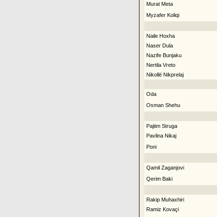
Murat Meta
Myzafer Koliqi
Naile Hoxha
Naser Dula
Nazife Bunjaku
Nertila Vreto
Nikollë Nikprelaj
Oda
Osman Shehu
Pajtim Struga
Pavlina Nikaj
Poni
Qamil Zaganjovi
Qerim Baki
Rakip Muhaxhiri
Ramiz Kovaçi