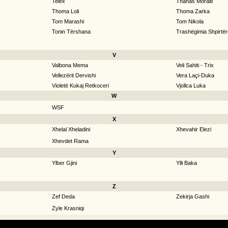
Telex
Thanas Moraiti
Thoma Loli
Thoma Zarka
Tom Marashi
Tom Nikola
Tonin Tërshana
Trashëgimia Shpirtër
V
Valbona Mema
Veli Sahiti - Trix
Vellezërit Dervishi
Vera Laçi-Duka
Violetë Kukaj Retkoceri
Vjollca Luka
W
WSF
X
Xhelal Xheladini
Xhevahir Elezi
Xhevdet Rama
Y
Ylber Gjini
Ylli Baka
Z
Zef Deda
Zekirja Gashi
Zyle Krasniqi