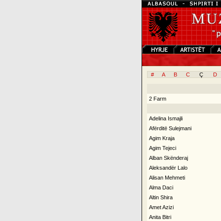
#
A
B
C
Ç
D
2 Farm
Adelina Ismajli
Afërditë Sulejmani
Agim Kraja
Agim Tejeci
Alban Skënderaj
Aleksandër Lalo
Alisan Mehmeti
Alma Daci
Altin Shira
Amet Azizi
Anita Bitri