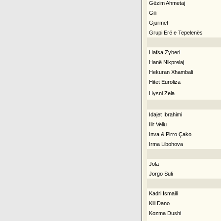
Gëzim Ahmetaj
Gili
Gjurmët
Grupi Erë e Tepelenës
Hafsa Zyberi
Hanë Nikprelaj
Hekuran Xhambali
Hitet Euroliza
Hysni Zela
Idajet Ibrahimi
Ilir Veliu
Inva & Pirro Çako
Irma Libohova
Jola
Jorgo Suli
Kadri Ismaili
Kili Dano
Kozma Dushi