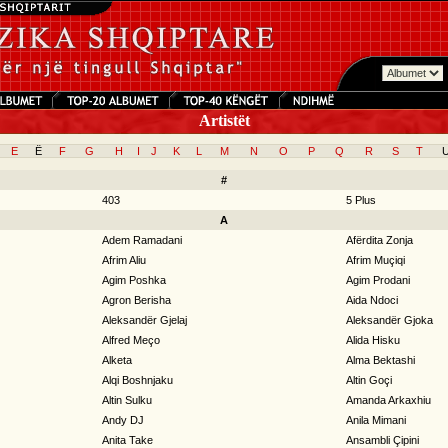
Artistët
E
Ë
F
G
H
I
J
K
L
M
N
O
P
Q
R
S
T
#
403
5 Plus
A
Adem Ramadani
Afërdita Zonja
Afrim Aliu
Afrim Muçiqi
Agim Poshka
Agim Prodani
Agron Berisha
Aida Ndoci
Aleksandër Gjelaj
Aleksandër Gjoka
Alfred Meço
Alida Hisku
Alketa
Alma Bektashi
Alqi Boshnjaku
Altin Goçi
Altin Sulku
Amanda Arkaxhiu
Andy DJ
Anila Mimani
Anita Take
Ansambli Çipini