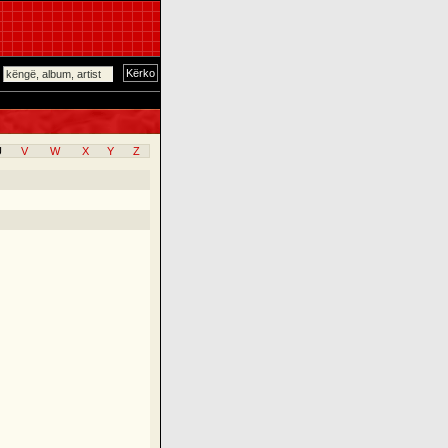
U
V
W
X
Y
Z