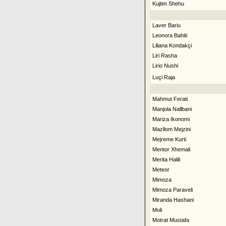
Kujtim Shehu
Laver Bariu
Leonora Bahiti
Liliana Kondakçi
Liri Rasha
Lirio Nushi
Luçi Raja
Mahmut Ferati
Manjola Nallbani
Mariza Ikonomi
Mazllom Mejzini
Mejreme Kurti
Mentor Xhemali
Merita Halili
Meteor
Mimoza
Mimoza Paraveli
Miranda Hashani
Moli
Motrat Mustafa