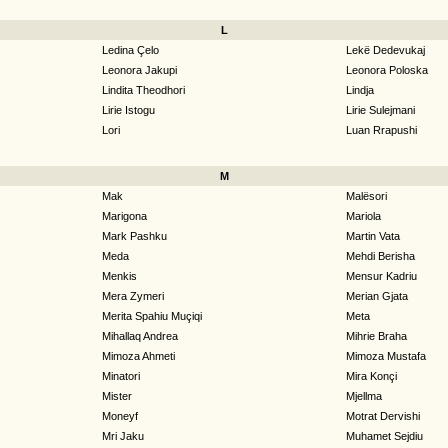
L
Ledina Çelo
Lekë Dedevukaj
Leonora Jakupi
Leonora Poloska
Lindita Theodhori
Lindja
Lirie Istogu
Lirie Sulejmani
Lori
Luan Rrapushi
M
Mak
Malësori
Marigona
Mariola
Mark Pashku
Martin Vata
Meda
Mehdi Berisha
Menkis
Mensur Kadriu
Mera Zymeri
Merian Gjata
Merita Spahiu Muçiqi
Meta
Mihallaq Andrea
Mihrie Braha
Mimoza Ahmeti
Mimoza Mustafa
Minatori
Mira Konçi
Mister
Mjellma
Moneyf
Motrat Dervishi
Mri Jaku
Muhamet Sejdiu