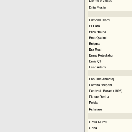
Djemtë e Vjosës
Drita Musliu
Edmond Islami
Eli Fara
Eliza Hoxha
Ema Qazimi
Enigma
Era Rusi
Ermal Fejzullahu
Ernis Çili
Esad Ademi
Fanushe Ahmetaj
Fatmira Breçani
Festivali i Beratit (1995)
Fitnete Rexha
Foleja
Fshatare
Gafur Murati
Gena