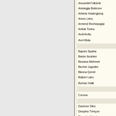
Ansambli Folklorik
Antologjia Botërore
Arbërie Hadergjonaj
Arens Leka
Armend Rexhepagiqi
Artiola Toska
Avdi Avdiu
Avni Mula
Bajram Spahia
Bekim Ibrahimi
Besiana Mehmeti
Bexhet Jagodini
Bleona Qereti
Bojken Lako
Burhan Halili
Corona
Dashnor Diko
Despina Trimçev