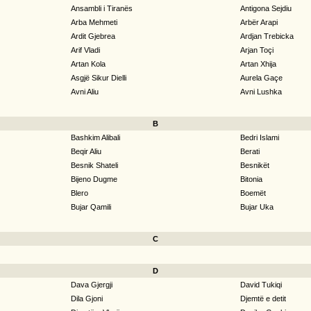
Ansambli i Tiranës
Antigona Sejdiu
Arba Mehmeti
Arbër Arapi
Ardit Gjebrea
Ardjan Trebicka
Arif Vladi
Arjan Toçi
Artan Kola
Artan Xhija
Asgjë Sikur Dielli
Aurela Gaçe
Avni Aliu
Avni Lushka
B
Bashkim Alibali
Bedri Islami
Beqir Aliu
Berati
Besnik Shateli
Besnikët
Bijeno Dugme
Bitonia
Blero
Boemët
Bujar Qamili
Bujar Uka
C
D
Dava Gjergji
David Tukiqi
Dila Gjoni
Djemtë e detit