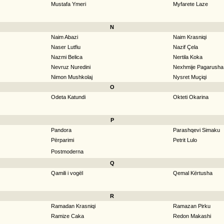
Mustafa Ymeri
Myfarete Laze
N
Naim Abazi
Naim Krasniqi
Naser Lutfiu
Nazif Çela
Nazmi Belica
Nertila Koka
Nevruz Nuredini
Nexhmije Pagarusha
Nimon Mushkolaj
Nysret Muçiqi
O
Odeta Katundi
Okteti Okarina
P
Pandora
Parashqevi Simaku
Përparimi
Petrit Lulo
Postmoderna
Q
Qamili i vogël
Qemal Kërtusha
R
Ramadan Krasniqi
Ramazan Pirku
Ramize Caka
Redon Makashi