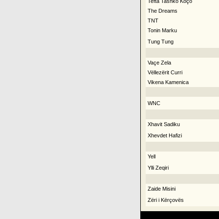
Tefta Tashko Koço
The Dreams
TNT
Tonin Marku
Tung Tung
Vaçe Zela
Vëllezërit Curri
Vikena Kamenica
WNC
Xhavit Sadiku
Xhevdet Hafizi
Yell
Ylli Zeqiri
Zaide Misini
Zëri i Kërçovës