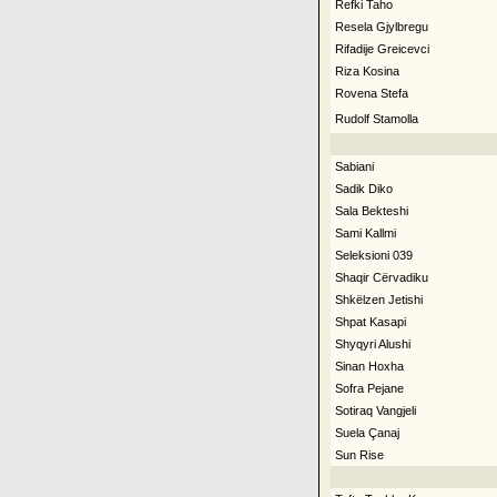
Refki Taho
Resela Gjylbregu
Rifadije Greicevci
Riza Kosina
Rovena Stefa
Rudolf Stamolla
Sabiani
Sadik Diko
Sala Bekteshi
Sami Kallmi
Seleksioni 039
Shaqir Cërvadiku
Shkëlzen Jetishi
Shpat Kasapi
Shyqyri Alushi
Sinan Hoxha
Sofra Pejane
Sotiraq Vangjeli
Suela Çanaj
Sun Rise