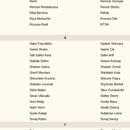
Remi
Remzie Osmani
Reshat Randobrava
Reshit Shehu
Rifat Berisha
Ritfolk
Riza Muhaxhiri
Rovena Dilo
Rozana Radi
RTSH
S
Sabri Fejzullahu
Sadete Shkodra
Saimir Braho
Saimir Çili
Sali Salihu Keta
Salim Arifi
Sejfulla Selimi
Selami Kolonja
Shaban Gjeka
Shaban Zeneli
Sherif Merdani
Shkëlqim Kola
Shkumbin Kryeziu
Shkurte Fejza
Shpëtim Levendi
Shyhrete Behluli
Sidrit Bejleri
Silva Gurabardhi
Sinan Vllasaliu
Skifter Etemi
Soni Malaj
Sonila Mara
Spirit Voice
Studio Edona
Suela Kalaja
Sulejman Lame
Sunaj Raimi
Sunaj Saraçi
T