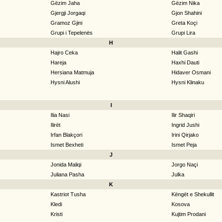
Gëzim Jaha
Gëzim Nika
Gjergji Jorgaqi
Gjon Shahini
Gramoz Gjini
Greta Koçi
Grupi i Tepelenës
Grupi Lira
H
Hajro Ceka
Halit Gashi
Hareja
Haxhi Dauti
Hersiana Matmuja
Hidaver Osmani
Hysni Alushi
Hysni Klinaku
I
Ilia Nasi
Ilir Shaqiri
Ilirët
Ingrid Jushi
Irfan Blakçori
Irini Qirjako
Ismet Bexheti
Ismet Peja
J
Jonida Maliqi
Jorgo Naçi
Juliana Pasha
Julka
K
Kastriot Tusha
Këngët e Shekullit
Kledi
Kosova
Kristi
Kujtim Prodani