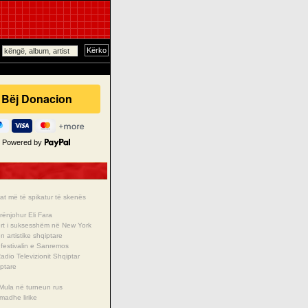
Powered by
t më të spikatur të skenës
rënjohur Eli Fara
cert i suksesshëm në New York
 artistike shqiptare
 festivalin e Sanremos
Radio Televizionit Shqiptar
iptare
Mula në turneun rus
madhe lirike