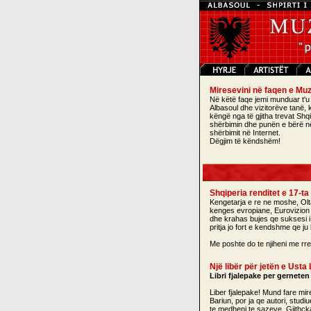
Miresevini në faqen e Muz
Në këtë faqe jemi munduar t'u
Albasoul dhe vizitorëve tanë,
këngë nga të gjitha trevat Shq
shërbimin dhe punën e bërë në 
shërbimit në Internet.
Dëgjim të këndshëm!
Shqiperia renditet e 17-ta
Kengetarja e re ne moshe, Olta B
kenges evropiane, Eurovizion 2
dhe krahas bujes qe suksesi i s
pritja jo fort e kendshme qe j
Me poshte do te njiheni me rre
Një libër për jetën e Usta
Libri fjalepake per gerneten
Liber fjalepake! Mund fare mir
Bariun, por ja qe autori, studi
te medhenj te sazeve. Gjithcka