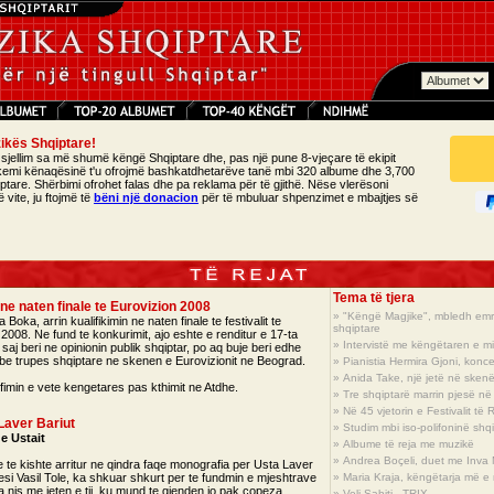
ikës Shqiptare!
 sjellim sa më shumë këngë Shqiptare dhe, pas një pune 8-vjeçare të ekipit
 kemi kënaqësinë t'u ofrojmë bashkatdhetarëve tanë mbi 320 albume dhe 3,700
iptare. Shërbimi ofrohet falas dhe pa reklama për të gjithë. Nëse vlerësoni
vite, ju ftojmë të
bëni një donacion
për të mbuluar shpenzimet e mbajtjes së
Tema të tjera
 ne naten finale te Eurovizion 2008
»
"Këngë Magjike", mbledh emra
oka, arrin kualifikimin ne naten finale te festivalit te
shqiptare
008. Ne fund te konkurimit, ajo eshte e renditur e 17-ta
»
Intervistë me këngëtaren e mi
aj beri ne opinionin publik shqiptar, po aq buje beri edhe
u be trupes shqiptare ne skenen e Eurovizionit ne Beograd.
»
Pianistia Hermira Gjoni, kon
»
Anida Take, një jetë në skenën
fimin e vete kengetares pas kthimit ne Atdhe.
»
Tre shqiptarë marrin pjesë në
»
Në 45 vjetorin e Festivalit të 
 Laver Bariut
»
Studim mbi iso-polifoninë shq
 e Ustait
»
Albume të reja me muzikë
»
Andrea Boçeli, duet me Inva 
e te kishte arritur ne qindra faqe monografia per Usta Laver
uesi Vasil Tole, ka shkuar shkurt per te fundmin e mjeshtrave
»
Maria Kraja, këngëtarja më e 
 nis me jeten e tij, ku mund te gjenden jo pak copeza
»
Veli Sahiti - TRIX