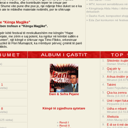
vlerat e medha, dhe kontributin teper te cmuar per
»
MTV, koncert sensibilizues në 
 Shume vite pune dhe pse jo, nje ndjenje frike duket se e ka
»
Këngëtarja Alida Hisku i rikt
 ate te mbledhe materiale nxitimthi, por te shkruaje
dekadash
»
Dasho Kurti, kompozitori shqi
»
Eda Zari konkurron në festival
n e “Kënga Magjike”
ben trofeun e “Kënga Magjike”.
 për këtë festival të mrekullueshëm me këngën “Hape
onjate, me zërin e saj potent, ka ngritur në këmbë sallën e
 veten”, një këngë e shkruar nga Timo Flloko, orkestruar
zikë të Flori Mumajezit, ka rrëmbyer përveç çmimit të parë
tikës.
1.
Shkëmbi i kujtim
a)
Osman Shehu
(
2.
Qaj për ty
TNT
(21.124 dë
3.
A thua ëndërr je
Minatori
(16.675
. 1
4.
Takimi
izita)
Sabri Fejzullahu
5.
Çka ka zemra
Dani & Sofra Pejane
Meda
(13.315 d
6.
Unë i mjeri fuk
Përparimi
(13.19
Këngë të zgjedhura qytetare
. 8
7.
Udha e mbarë
izita)
Minatori
(12.513
8.
Xhelozia
25 vizita)
Afrim Muciqi
(12
»
Rendi I
9.
E di se ti më d
»
Rendi II
zita)
Trix
(12.029 dëg