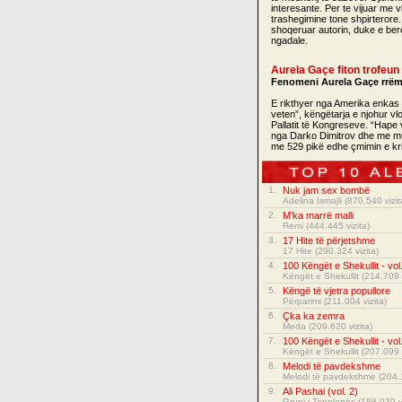
interesante. Per te vijuar me 
trashegimine tone shpirterore.
shoqeruar autorin, duke e bere
ngadale.
Aurela Gaçe fiton trofeu
Fenomeni Aurela Gaçe rrëm
E rikthyer nga Amerika enkas
veten”, këngëtarja e njohur vl
Pallatit të Kongreseve. “Hape
nga Darko Dimitrov dhe me mu
me 529 pikë edhe çmimin e kri
1.
Nuk jam sex bombë
Adelina Ismajli
(870.540 vizit
2.
M'ka marrë malli
Remi
(444.445 vizita)
3.
17 Hite të përjetshme
17 Hite
(290.324 vizita)
4.
100 Këngët e Shekullit - vol
Këngët e Shekullit
(214.709 v
5.
Këngë të vjetra popullore
Përparimi
(211.004 vizita)
6.
Çka ka zemra
Meda
(209.620 vizita)
7.
100 Këngët e Shekullit - vol
Këngët e Shekullit
(207.099 v
8.
Melodi të pavdekshme
Melodi të pavdekshme
(204.1
9.
Ali Pashai (vol. 2)
Grupi i Tepelenës
(188.039 vi