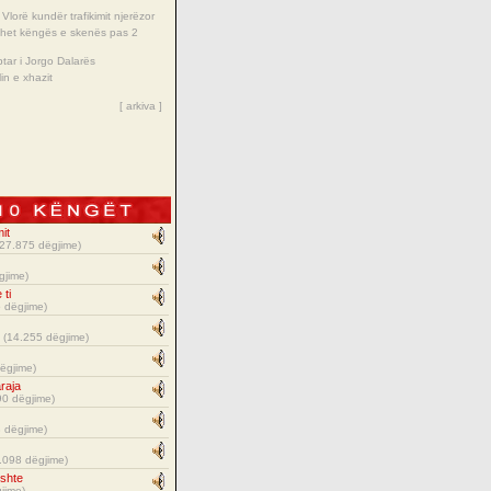
Vlorë kundër trafikimit njerëzor
hehet këngës e skenës pas 2
ptar i Jorgo Dalarës
in e xhazit
[
arkiva
]
it
27.875 dëgjime)
gjime)
 ti
 dëgjime)
(14.255 dëgjime)
ëgjime)
araja
0 dëgjime)
 dëgjime)
.098 dëgjime)
eshte
jime)