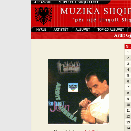
Ardit Gj
Nr.
1
2
3
4
5
6
7
8
9
10
11
12
13
14