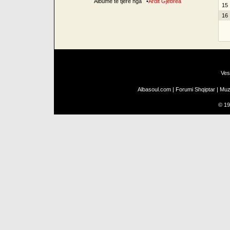
Albume të tjerë nga
•
Ardit Gjebrea
15
16
Ves
Albasoul.com
|
Forumi Shqiptar
|
Muz
©
19