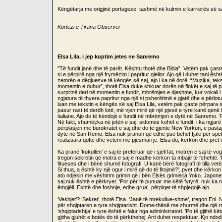
Këngëtarja me origjinë portugeze, tashmë në kulmin e karrierës së sa
Kortezi e Tirana Observer
Elsa Lila, i jep kuptim jetes ne Sanremo
"Të fundit janë dhe të parët. Kështu thotë dhe Bibla”. Vetëm pak çast
si e përpirë nga një frymëzim i papritur qiellor. Ajo që i duhet tani ësh
zemrën e dëgjuesve të këngës së saj, ajo i ka në dorë. “Muzika, tek
momentin e duhur”, thotë Elsa duke shkuar dorën në flokët e saj të prer
surprizë deri në momentin e fundit, mbrëmjen e djeshme, kur vokali i 
zgjatura të thyera papritur nga një si psherëtimë e gjatë dhe e përlot
luan me tekstin e këngës së saj Elsa Lila, vetëm pak çaste përpara s
pasur rast të derdh lotë, më vjen mirë që një pjesë e tyre kanë qenë 
italiane. Ajo do të këndojë e fundit në mbrëmjen e dytë në Sanremo. ‘Por
Në fakt, shumëçka në jetën e saj, sidomos kohët e fundit, i ka ngjarë 
përplasjen me burokratët e saj dhe do të gjente New Yorkun, e pastaj p
dytë në San Remo. Elsa nuk pranon që edhe pse bëhet fjalë për spekta
realizuara qoftë dhe vetëm me pjesmarrje. Elsa do, kërkon dhe pre
Ka pranë ‘kukullën’ e saj të preferuar që i sjell fat, motrën e saj të vog
tregon sekretin që motra e saj e madhe kërkon ta mbajë të fshehtë. ‘E
fitueses dhe i bënë shumë fotografi. U kanë bërë fotografi të tilla ve
Si thua, a është ky një ogur i mirë që do të fitojmë?’, pyet dhe kërk
ato ndjekin me vështrim grimin që i bën Elsës grimierja Yoko. Japone
saj nuk është e përkryer. ‘Por për të punuar me këtë fytyrë, nuk ka ne
ëmgjëll. Eshtë dhe foshnje, edhe grua’, përpiqet të shpjegojë ajo.
‘Veshjet’? ‘Sekret’, thotë Elsa. ‘Janë të mrekullue-shme’, tregon Eni. 
për shqiptaren e tyre shqiptarisht. Dome-thënë me zhurmë dhe një rr
‘shqiptarishtja’ e tyre është e falur nga administratori. ‘Po të gjithë k
gjitha gjuhët e botës do të përkthehej: Arti duhet respektuar. Kjo n