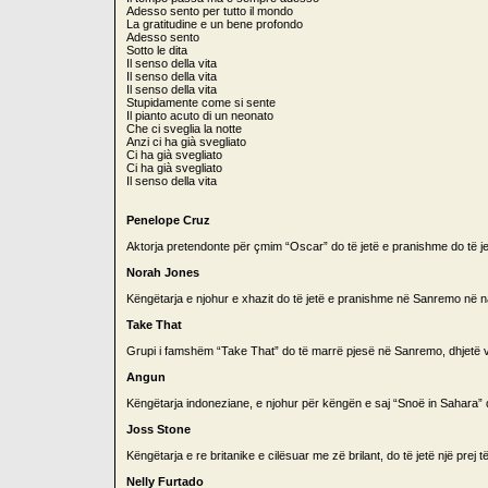
Adesso sento per tutto il mondo
La gratitudine e un bene profondo
Adesso sento
Sotto le dita
Il senso della vita
Il senso della vita
Il senso della vita
Stupidamente come si sente
Il pianto acuto di un neonato
Che ci sveglia la notte
Anzi ci ha già svegliato
Ci ha già svegliato
Ci ha già svegliato
Il senso della vita
Penelope Cruz
Aktorja pretendonte për çmim “Oscar” do të jetë e pranishme do të jet
Norah Jones
Këngëtarja e njohur e xhazit do të jetë e pranishme në Sanremo në nat
Take That
Grupi i famshëm “Take That” do të marrë pjesë në Sanremo, dhjetë vi
Angun
Këngëtarja indoneziane, e njohur për këngën e saj “Snoë in Sahara” do të
Joss Stone
Këngëtarja e re britanike e cilësuar me zë brilant, do të jetë një prej
Nelly Furtado