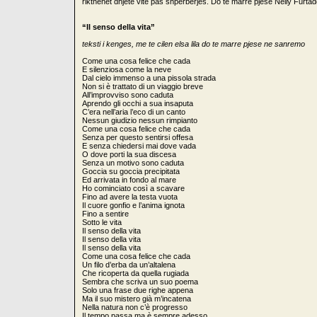
rikthehet dhjetë vite pas shpërbërjes. Do të marrë pjesë Nelly Furt
“Il senso della vita”
teksti i kenges, me te cilen elsa lila do te marre pjese ne sanremo
Come una cosa felice che cada
E silenziosa come la neve
Dal cielo immenso a una pissola strada
Non si è trattato di un viaggio breve
All’improvviso sono caduta
Aprendo gli occhi a sua insaputa
C’era nell’aria l’eco di un canto
Nessun giudizio nessun rimpianto
Come una cosa felice che cada
Senza per questo sentirsi offesa
E senza chiedersi mai dove vada
O dove porti la sua discesa
Senza un motivo sono caduta
Goccia su goccia precipitata
Ed arrivata in fondo al mare
Ho cominciato così a scavare
Fino ad avere la testa vuota
Il cuore gonfio e l’anima ignota
Fino a sentire
Sotto le vita
Il senso della vita
Il senso della vita
Il senso della vita
Come una cosa felice che cada
Un filo d’erba da un’altalena
Che ricoperta da quella rugiada
Sembra che scriva un suo poema
Solo una frase due righe appena
Ma il suo mistero già m’incatena
Nella natura non c’è progresso
Il tempo passa ma è sempre adesso