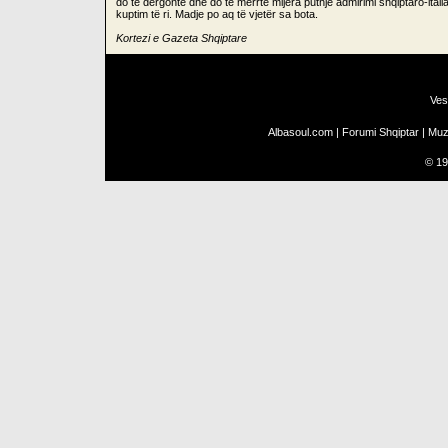
do të dërgonte dhe do të merrte mijëra puthje admirimi shqiptaro-itali
kuptim të ri. Madje po aq të vjetër sa bota.
Kortezi e Gazeta Shqiptare
Ves
Albasoul.com
|
Forumi Shqiptar
|
Muz
©
19