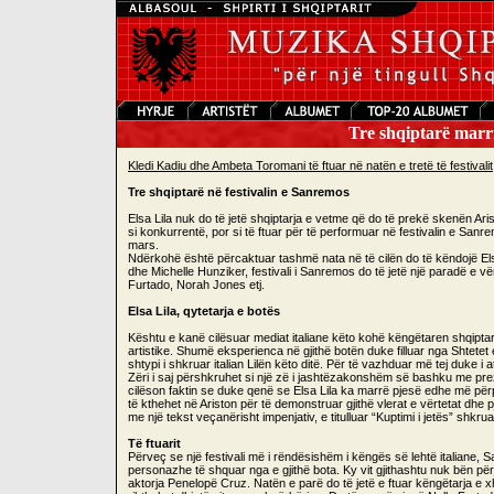
Tre shqiptarë marri
Kledi Kadiu dhe Ambeta Toromani të ftuar në natën e tretë të festivalit
Tre shqiptarë në festivalin e Sanremos
Elsa Lila nuk do të jetë shqiptarja e vetme që do të prekë skenën Ar
si konkurrentë, por si të ftuar për të performuar në festivalin e Sanre
mars.
Ndërkohë është përcaktuar tashmë nata në të cilën do të këndojë Elsa
dhe Michelle Hunziker, festivali i Sanremos do të jetë një paradë e v
Furtado, Norah Jones etj.
Elsa Lila, qytetarja e botës
Kështu e kanë cilësuar mediat italiane këto kohë këngëtaren shqiptare. 
artistike. Shumë eksperienca në gjithë botën duke filluar nga Shtet
shtypi i shkruar italian Lilën këto ditë. Për të vazhduar më tej duke i atr
Zëri i saj përshkruhet si një zë i jashtëzakonshëm së bashku me prezen
cilëson faktin se duke qenë se Elsa Lila ka marrë pjesë edhe më për
të kthehet në Ariston për të demonstruar gjithë vlerat e vërtetat dhe pj
me një tekst veçanërisht impenjativ, e titulluar “Kuptimi i jetës” shk
Të ftuarit
Përveç se një festivali më i rëndësishëm i këngës së lehtë italiane, 
personazhe të shquar nga e gjithë bota. Ky vit gjithashtu nuk bën përj
aktorja Penelopë Cruz. Natën e parë do të jetë e ftuar këngëtarja e x