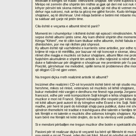
festivalin e këngës së Radio Televizionit Shqiptar. Më vonë kuptova
Mirëpo në zemrën dhe shpirtin tim rridhte ai gjak që deri më sot nuk 
kthyer përsëri tek skena mëmë, tek ai publik që më dha të vetmet m
dehur nga suksesi, nuk arrita ta gëzoj me gjithë forcën. Kudo tërhiq
shqiptare, aq të dëshiruar. Unë mbaja betimin e betimi më mbante mua, 
ta salduar atë çarje në jetën time.
Cila është e veçanta e albumit tënd të parë?
Momenti im i shumëpritur i rikthimit është një episod i rëndësishëm. N
sepse është albumi i jetës sime. Aty kam dhënë shpirtin dhe mome
Kënga "Kthimi", me të cilën kam titulluar edhe albumin, është fabula e ve
dhimbshëm, por me një rikthim plot shpresë.
Ky album është një vazhdimësi e karrierës sime artistike, por edhe 
krijime të reja e të mirëfillta, por bazuar në një koncept e skenar, i
ritmet dhe magjia e muzikës së bukur shqiptare, albumi fillon me pro
fuqishëm akumulimin e shpirtit tim artistik si dhe ndjesinë si nënë dhe
duke e falënderuar për dëgjimin e shoqëruar me premtimin për t'u par
Poezitë, gërshetuar me melodinë, sjellin tema të problemeve dhe m
që dëgjon CD-në gjen veten.
Na tregoni diçka rreth realizimit artistik të albumit?
Incizimet dhe realizimi i CD-së kryesisht është bërë në një studio
hershme, mikes së rinisë, veteranes së muzikës së lehtë shqiptare, Zhu
bukur melodinë mbi vargjet e derdhura me finesë nga poetja Jorganxhi
francezë, edhe për vetë kompozitorin Sojli këngët e lehta shqiptare 
muzikor e mori në Francë. Shpreh kënaqësi dhe respekt për këta djem 
në këtë album janë autorë të dy këngëve edhe Erand e Iris Sojli. Ndërsa 
madhe, për herë të parë do këndojë shqip para publikut, duke më sh
qëndron themelisht në traditat e trashëguara dhe talentin e familjes 
tek fëmijët e mi talentin e muzikës dhe sidomos këngës shqiptare. Kj
kam bërë me fëmijët në këtë drejtim, do ta lë ta vlerësoj vetë publiku. 
Si e mendoni përballjen me tregun muzikor dhe botën e spektaklit sh
Pasioni për të realizuar diçka të veçantë ka bërë që fillimisht të mo
nga miqtë e mi në Tiranë, ndjej disi një frikë. Mund të ndodhë që publ