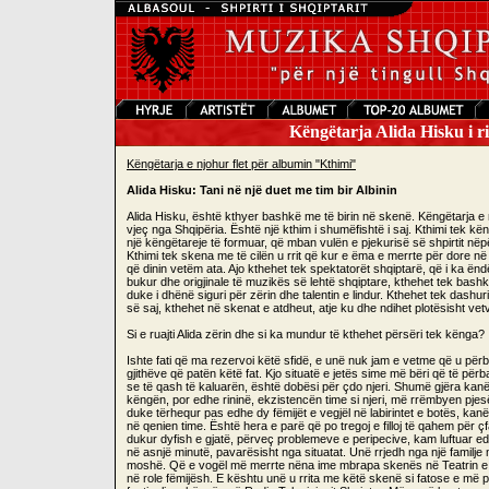
Këngëtarja Alida Hisku i r
Këngëtarja e njohur flet për albumin "Kthimi"
Alida Hisku: Tani në një duet me tim bir Albinin
Alida Hisku, është kthyer bashkë me të birin në skenë. Këngëtarja e nj
vjeç nga Shqipëria. Është një kthim i shumëfishtë i saj. Kthimi tek kë
një këngëtareje të formuar, që mban vulën e pjekurisë së shpirtit nëpër 
Kthimi tek skena me të cilën u rrit që kur e ëma e merrte për dore në
që dinin vetëm ata. Ajo kthehet tek spektatorët shqiptarë, që i ka ën
bukur dhe origjinale të muzikës së lehtë shqiptare, kthehet tek bashk
duke i dhënë siguri për zërin dhe talentin e lindur. Kthehet tek dashur
së saj, kthehet në skenat e atdheut, atje ku dhe ndihet plotësisht vetv
Si e ruajti Alida zërin dhe si ka mundur të kthehet përsëri tek kënga?
Ishte fati që ma rezervoi këtë sfidë, e unë nuk jam e vetme që u përb
gjithëve që patën këtë fat. Kjo situatë e jetës sime më bëri që të përba
se të qash të kaluarën, është dobësi për çdo njeri. Shumë gjëra kanë
këngën, por edhe rininë, ekzistencën time si njeri, më rrëmbyen pjesë
duke tërhequr pas edhe dy fëmijët e vegjël në labirintet e botës, kan
në qenien time. Është hera e parë që po tregoj e filloj të qahem pë
dukur dyfish e gjatë, përveç problemeve e peripecive, kam luftuar edhe
në asnjë minutë, pavarësisht nga situatat. Unë rrjedh nga një familje 
moshë. Që e vogël më merrte nëna ime mbrapa skenës në Teatrin e O
në role fëmijësh. E kështu unë u rrita me këtë skenë si fatose e më pas