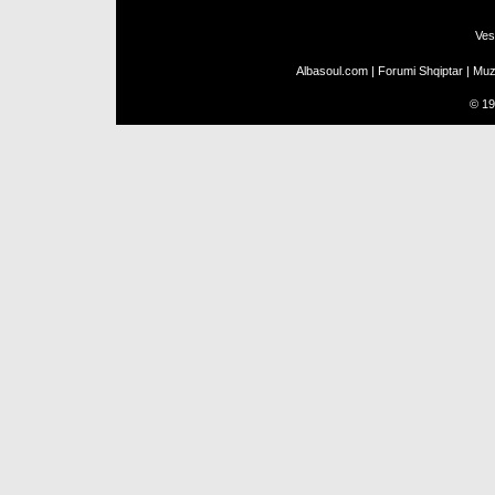
Ves
Albasoul.com
|
Forumi Shqiptar
|
Muz
©
19