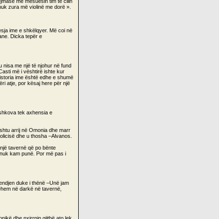
ejmase me mësuesin tim të cilin
 nuk zura më violinë me dorë ».
esja ime e shkëlqyer. Më coi në
ane. Dicka tepër e
u nisa me një të njohur në fund
Casti më i vështirë ishte kur
 historia ime është edhe e shumë
ëri atje, por kësaj here për një
 shkova tek axhensia e
ështu arrij në Omonia dhe marr
policisë dhe u thosha –Alvanos.
ë një tavernë që po bënte
e nuk kam punë. Por më pas i
 mendjen duke i thënë –Unë jam
ehem në darkë në tavernë,
ikë dhe nxirrnin gjithë ato lek.