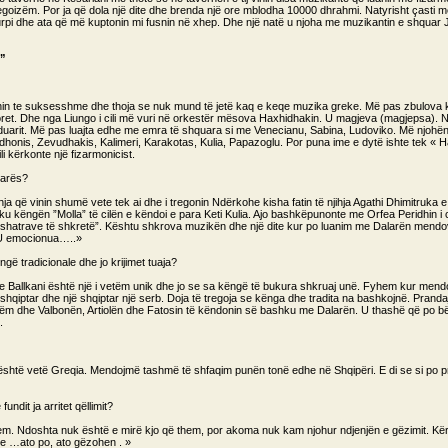
goizëm. Por ja që dola një dite dhe brenda një ore mblodha 10000 dhrahmi. Natyrisht çasti më
rpi dhe ata që më kuptonin mi fusnin në xhep. Dhe një natë u njoha me muzikantin e shquar Jo
s”
in te suksesshme dhe thoja se nuk mund të jetë kaq e keqe muzika greke. Më pas zbulova ke
loret. Dhe nga Liungo i cili më vuri në orkestër mësova Haxhidhakin. U magjeva (magjepsa).
arit. Më pas luajta edhe me emra të shquara si me Venecianu, Sabina, Ludoviko. Më njohë
ilajdhonis, Zevudhakis, Kalimeri, Karakotas, Kulia, Papazoglu. Por puna ime e dytë ishte tek
ili kërkonte një fizarmonicist.
larës?
ihja që vinin shumë vete tek ai dhe i tregonin Ndërkohe kisha fatin të njihja Agathi Dhimitruka e
këngën ”Molla” të cilën e këndoi e para Keti Kulia. Ajo bashkëpunonte me Orfea Peridhin i ci
“Fshatrave të shkretë”. Kështu shkrova muzikën dhe një dite kur po luanim me Dalarën mendov
. U emocionua…..»
gë tradicionale dhe jo krijimet tuaja?
e Ballkani është një i vetëm unik dhe jo se sa këngë të bukura shkruaj unë. Fyhem kur mendoj
jë shqiptar dhe një shqiptar një serb. Doja të tregoja se kënga dhe tradita na bashkojnë. Pra
lëm dhe Valbonën, Artiolën dhe Fatosin të këndonin së bashku me Dalarën. U thashë që po b
.
 është vetë Greqia. Mendojmë tashmë të shfaqim punën tonë edhe në Shqipëri. E di se si po
ndit ja arritet qëllimit?
iqem. Ndoshta nuk është e mirë kjo që them, por akoma nuk kam njohur ndjenjën e gëzimit. K
e …ato po, ato gëzohen . »