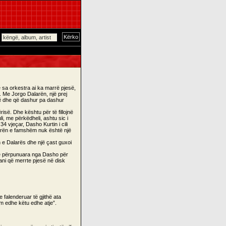
 sa orkestra ai ka marrë pjesë,
 Me Jorgo Dalarën, një prej
inë dhe që dashur pa dashur
së. Dhe kështu për të fillojnë
i, me përkëdheli, ashtu sic i
4 vjeçar, Dasho Kurtin i cili
alarën e famshëm nuk është një
n e Dalarës dhe një çast guxoi
 të përpunuara nga Dasho për
ani që merrte pjesë në disk
 falenderuar të gjithë ata
m edhe këtu edhe atje”.