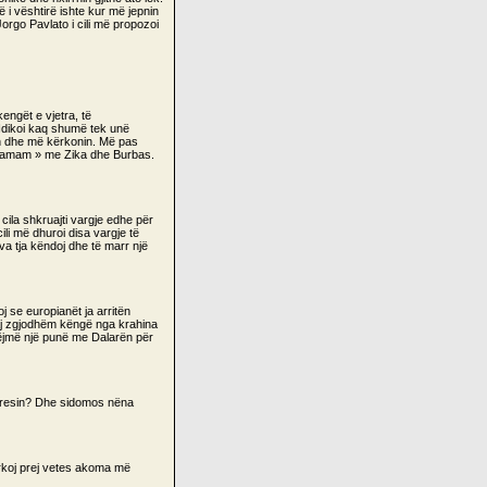
 i vështirë ishte kur më jepnin
rgo Pavlato i cili më propozoi
ngët e vjetra, të
 Ndikoi kaq shumë tek unë
n dhe më kërkonin. Më pas
 « Hamam » me Zika dhe Burbas.
 cila shkruajti vargje edhe për
li më dhuroi disa vargje të
a tja këndoj dhe të marr një
 se europianët ja arritën
ndaj zgjodhëm këngë nga krahina
ëjmë një punë me Dalarën për
 presin? Dhe sidomos nëna
ërkoj prej vetes akoma më