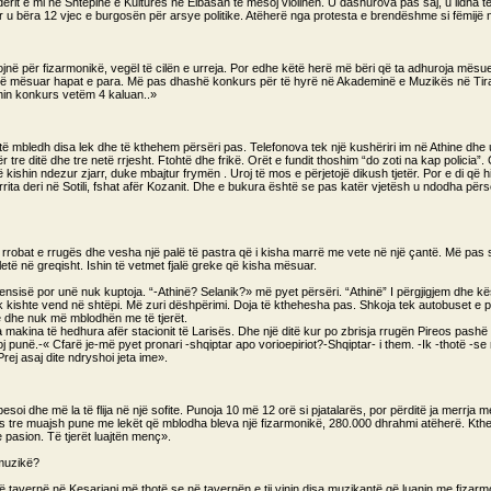
ërit e mi në Shtëpinë e Kulturës në Elbasan të mësoj violinën. U dashurova pas saj, u lidha t
ur u bëra 12 vjec e burgosën për arsye politike. Atëherë nga protesta e brendëshme si fëmijë
në për fizarmonikë, vegël të cilën e urreja. Por edhe këtë herë më bëri që ta adhuroja mësu
r të mësuar hapat e para. Më pas dhashë konkurs për të hyrë në Akademinë e Muzikës në Tir
nin konkurs vetëm 4 kaluan..»
të mbledh disa lek dhe të kthehem përsëri pas. Telefonova tek një kushëriri im në Athine dhe 
 tre ditë dhe tre netë rrjesht. Ftohtë dhe frikë. Orët e fundit thoshim “do zoti na kap policia”. 
kishin ndezur zjarr, duke mbajtur frymën . Uroj të mos e përjetojë dikush tjetër. Por e di që
 Arrita deri në Sotili, fshat afër Kozanit. Dhe e bukura është se pas katër vjetësh u ndodha përs
rrobat e rrugës dhe vesha një palë të pastra që i kisha marrë me vete në një çantë. Më pas
të në greqisht. Ishin të vetmet fjalë greke që kisha mësuar.
ensisë por unë nuk kuptoja. “-Athinë? Selanik?» më pyet përsëri. “Athinë” I përgjigjem dhe k
uk kishte vend në shtëpi. Më zuri dëshpërimi. Doja të kthehesha pas. Shkoja tek autobuset e 
ë dhe nuk më mblodhën me të tjerët.
sa makina të hedhura afër stacionit të Larisës. Dhe një ditë kur po zbrisja rrugën Pireos pash
 punë.-« Cfarë je-më pyet pronari -shqiptar apo vorioepiriot?-Shqiptar- i them. -Ik -thotë -s
Prej asaj dite ndryshoi jeta ime».
esoi dhe më la të flija në një sofite. Punoja 10 më 12 orë si pjatalarës, por përditë ja merrja
 tre muajsh pune me lekët që mblodha bleva një fizarmonikë, 280.000 dhrahmi atëherë. Kth
 pasion. Të tjerët luajtën menç».
 muzikë?
ë tavernë në Kesariani më thotë se në tavernën e tij vinin disa muzikantë që luanin me fizarmon