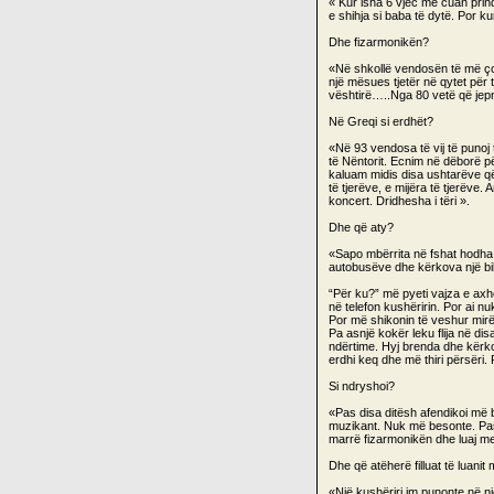
« Kur isha 6 vjec më cuan prind
e shihja si baba të dytë. Por k
Dhe fizarmonikën?
«Në shkollë vendosën të më çoj
një mësues tjetër në qytet pë
vështirë…..Nga 80 vetë që jep
Në Greqi si erdhët?
«Në 93 vendosa të vij të punoj 
të Nëntorit. Ecnim në dëborë për
kaluam midis disa ushtarëve që 
të tjerëve, e mijëra të tjerëve.
koncert. Dridhesha i tëri ».
Dhe që aty?
«Sapo mbërrita në fshat hodha 
autobusëve dhe kërkova një bile
“Për ku?” më pyeti vajza e axh
në telefon kushëririn. Por ai n
Por më shikonin të veshur mir
Pa asnjë kokër leku flija në di
ndërtime. Hyj brenda dhe kërkoj
erdhi keq dhe më thiri përsëri. 
Si ndryshoi?
«Pas disa ditësh afendikoi më b
muzikant. Nuk më besonte. Pas
marrë fizarmonikën dhe luaj me
Dhe që atëherë filluat të luanit
«Një kushëriri im punonte në nj