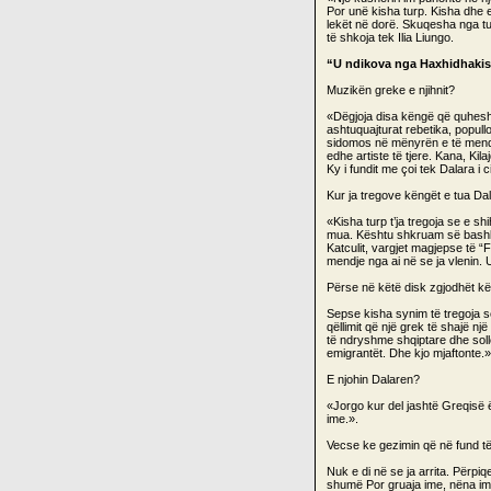
Por unë kisha turp. Kisha dhe e
lekët në dorë. Skuqesha nga tu
të shkoja tek Ilia Liungo.
“U ndikova nga Haxhidhaki
Muzikën greke e njihnit?
«Dëgjoja disa këngë që quhesh
ashtuquajturat rebetika, popul
sidomos në mënyrën e të mendu
edhe artiste të tjere. Kana, K
Ky i fundit me çoi tek Dalara i c
Kur ja tregove këngët e tua Da
«Kisha turp t’ja tregoja se e sh
mua. Kështu shkruam së bashku 
Katculit, vargjet magjepse të 
mendje nga ai në se ja vlenin
Përse në këtë disk zgjodhët kën
Sepse kisha synim të tregoja s
qëllimit që një grek të shajë n
të ndryshme shqiptare dhe sol
emigrantët. Dhe kjo mjaftonte.»
E njohin Dalaren?
«Jorgo kur del jashtë Greqisë
ime.».
Vecse ke gezimin që në fund të fu
Nuk e di në se ja arrita. Përp
shumë Por gruaja ime, nëna im