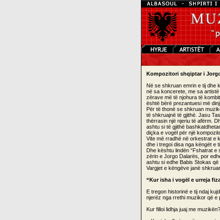
Kompozitori shqiptar i Jorg
Në se shkruan emrin e tij dhe 
në sa koncerete, me sa artist
zërave më të njohura të kombit 
është bërë prezantuesi më dinj
Për të thonë se shkruan muzikë
të shkruajnë të gjithë. Jasu Ta
thërrasin një njeriu të afërm. D
ashtu si të gjithë bashkatdheta
diçka e vogël për një kompozito
Vite më rradhë në orkestrat e k
dhe i tregoi disa nga këngët e ti
Dhe kështu lindën “Fshatrat e s
zërin e Jorgo Dalarës, por edh
ashtu si edhe Babis Stokas që 
Vargjet e këngëve janë shkruar
“Kur isha i vogël e urreja f
E tregon historinë e tij ndaj k
njerëz nga rrethi muzikor që e
Kur filloi lidhja juaj me muzikën