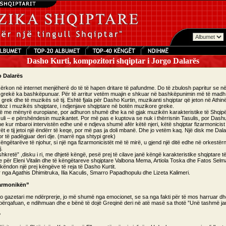
Dasho Kurti, kompozitori shqiptar i Jorgo Dalarës
o Dalarës
kërkon në internet menjëherë do të të hapen dritare të pafundme. Do të zbulosh papritur se në
ë grekë ka bashkëpunuar. Për të arritur vetëm muajin e shkuar në bashkëpunimin më të madh.
grek dhe të muzikës së tij. Eshtë fjala për Dasho Kurtin, muzikanti shqiptar që jeton në Ath
itoz i muzikës shqiptare, i ndjenjave shqiptare në botën muzikore greke.
 me mënyrë europiane, por adhuron shumë dhe ka në gjak muzikën karakteristike të Shqipëri
suli – e përshëndesin muzikantet. Por më pas e kuptova se nuk i thërrisnin Tasulis, por Dashul
he kur mbaroi intervistën edhe unë e ndjeva shumë afër këtë njeri, këtë shqiptar fizarmonicist 3
rët e tij jetoi një ëndërr të keqe, por më pas ja doli mbanë. Dhe jo vetëm kaq. Një disk me D
r të padëgjuar deri dje. (marrë nga shtypi grek)
ëngëtarëve të njohur, si një nga fizarmonicistët më të mirë, u gjend një ditë edhe në orkestër
j.
hkretë” ,disku i ri, me dhjetë këngë, pesë prej të cilave janë këngë karakteristike shqiptare
e për Eleni Vitalin dhe të këngëtareve shqiptare Valbona Mema, Artiola Toska dhe Fatos Selm
këndon një prej këngëve të reja të Dasho Kurtit.
 nga Agathis Dhimitruka, Ilia Kaculis, Smarro Papadhopulu dhe Lizeta Kalimeri.
izarmonikën”
ujdo gazetari me ndërprerje, jo më shumë nga emocionet, se sa nga fakti për të mos harruar dhe
 përqafuan, e ndihmuan dhe e bënë të dojë Greqinë deri në atë masë sa thotë ”Unë tashmë ja
?