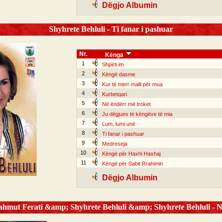
Dëgjo Albumin
Shyhrete Behluli - Ti fanar i pashuar
Nr.
Kënga
1
Shpirti im
2
Këngë dasme
3
Kur të merr malli për mua
4
Kurbetqari
5
Në ëndërr më troket
6
Ju dëgjues të këngëve të mia
7
Lum, lumi unë
8
Ti fanar i pashuar
9
Medreseja
10
Këngë për Haxhi Haxhaj
11
Këngë për Sabit Rrahimin
Dëgjo Albumin
ut Ferati &amp; Shyhrete Behluli &amp; Shyhrete Behluli - Nj