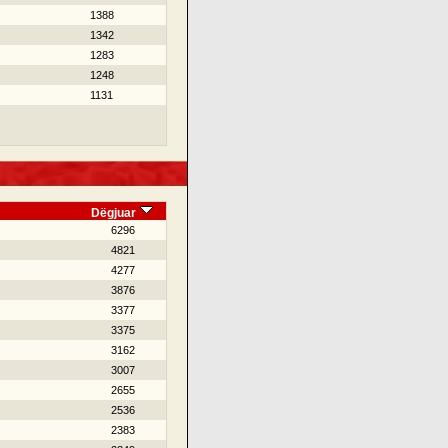
1388
1342
1283
1248
1131
Dëgjuar
6296
4821
4277
3876
3377
3375
3162
3007
2655
2536
2383