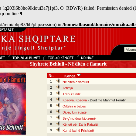
/sess_lq203l6b8ho9lkloui3a7j1pi3, O_RDWR) failed: Permission denied (1
hp
on line
9
/opt/remi/php83/lib/php/session) in
/home/albasoul/domains/muzika.alb
Shyhrete Behluli - Në ditën e flamurit
Nr.
Kënga
1
Në ditën e flamurit
2
Jetimja
3
Treni i fundit
4
Kosova, Kosova
- Duet me Mahmut Feratin
5
Qiftelija e babës
6
Dibër, lum i gjatë
7
Se ç'mu dogj kjo zemër
8
Këngë për Zahir Pajazitin
9
Kur të lashë Prishtinë