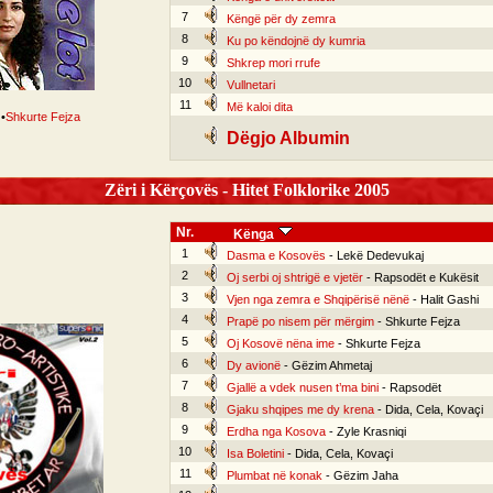
7
Këngë për dy zemra
8
Ku po këndojnë dy kumria
9
Shkrep mori rrufe
10
Vullnetari
11
Më kaloi dita
•
Shkurte Fejza
Dëgjo Albumin
Zëri i Kërçovës - Hitet Folklorike 2005
Nr.
Kënga
1
Dasma e Kosovës
- Lekë Dedevukaj
2
Oj serbi oj shtrigë e vjetër
- Rapsodët e Kukësit
3
Vjen nga zemra e Shqipërisë nënë
- Halit Gashi
4
Prapë po nisem për mërgim
- Shkurte Fejza
5
Oj Kosovë nëna ime
- Shkurte Fejza
6
Dy avionë
- Gëzim Ahmetaj
7
Gjallë a vdek nusen t’ma bini
- Rapsodët
8
Gjaku shqipes me dy krena
- Dida, Cela, Kovaçi
9
Erdha nga Kosova
- Zyle Krasniqi
10
Isa Boletini
- Dida, Cela, Kovaçi
11
Plumbat në konak
- Gëzim Jaha