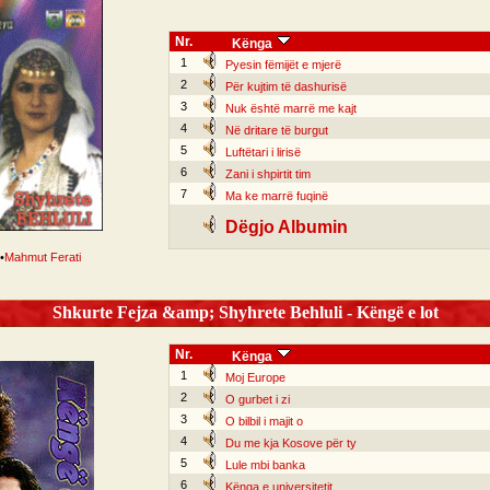
Nr.
Kënga
1
Pyesin fëmijët e mjerë
2
Për kujtim të dashurisë
3
Nuk është marrë me kajt
4
Në dritare të burgut
5
Luftëtari i lirisë
6
Zani i shpirtit tim
7
Ma ke marrë fuqinë
Dëgjo Albumin
•
Mahmut Ferati
Shkurte Fejza &amp; Shyhrete Behluli - Këngë e lot
Nr.
Kënga
1
Moj Europe
2
O gurbet i zi
3
O bilbil i majit o
4
Du me kja Kosove për ty
5
Lule mbi banka
6
Kënga e universitetit