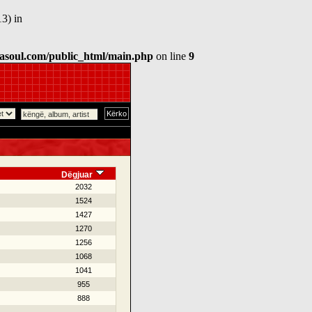
3) in
asoul.com/public_html/main.php
on line
9
Dëgjuar
2032
1524
1427
1270
1256
1068
1041
955
888