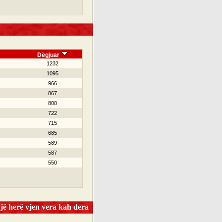
Dëgjuar
1232
1095
966
867
800
722
715
685
589
587
550
ë herë vjen vera kah dera