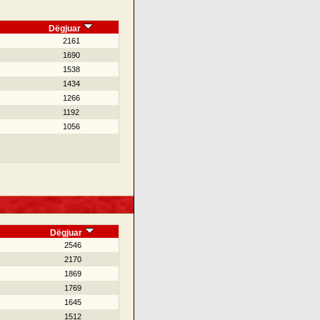
Dëgjuar
2161
1690
1538
1434
1266
1192
1056
Dëgjuar
2546
2170
1869
1769
1645
1512