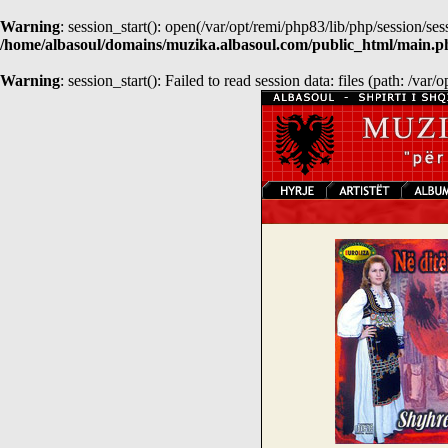
Warning
: session_start(): open(/var/opt/remi/php83/lib/php/session
/home/albasoul/domains/muzika.albasoul.com/public_html/main.p
Warning
: session_start(): Failed to read session data: files (path: /var