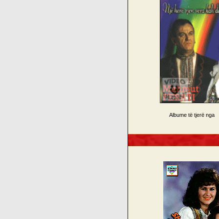
Albume të tjerë nga