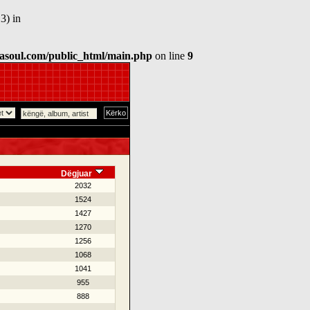
3) in
asoul.com/public_html/main.php
on line
9
Dëgjuar
2032
1524
1427
1270
1256
1068
1041
955
888