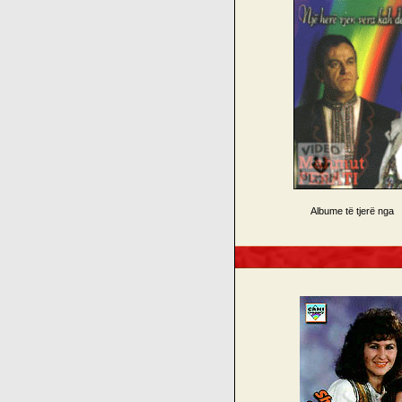
Albume të tjerë nga