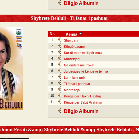
Dëgjo Albumin
Shyhrete Behluli - Ti fanar i pashuar
Nr.
Kënga
1
Shpirti im
2
Këngë dasme
3
Kur të merr malli për mua
4
Kurbetqari
5
Në ëndërr më troket
6
Ju dëgjues të këngëve të mia
7
Lum, lumi unë
8
Ti fanar i pashuar
9
Medreseja
10
Këngë për Haxhi Haxhaj
11
Këngë për Sabit Rrahimin
Dëgjo Albumin
ut Ferati &amp; Shyhrete Behluli &amp; Shyhrete Behluli - Nj