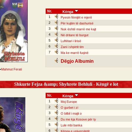
Nr.
Kënga
1
Pyesin fëmijët e mjerë
2
Për kujtim të dashurisë
3
Nuk është marrë me kajt
4
Në dritare të burgut
5
Luftëtari i lirisë
6
Zani i shpirtit tim
7
Ma ke marrë fuqinë
Dëgjo Albumin
•
Mahmut Ferati
Shkurte Fejza &amp; Shyhrete Behluli - Këngë e lot
Nr.
Kënga
1
Moj Europe
2
O gurbet i zi
3
O bilbil i majit o
4
Du me kja Kosove për ty
5
Lule mbi banka
6
Kënga e universitetit