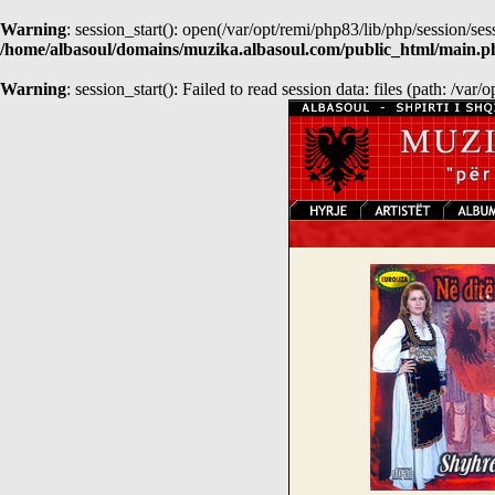
Warning
: session_start(): open(/var/opt/remi/php83/lib/php/session/
/home/albasoul/domains/muzika.albasoul.com/public_html/main.p
Warning
: session_start(): Failed to read session data: files (path: /var