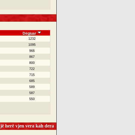
Dëgjuar
1232
1095
966
867
800
722
715
685
589
587
550
ë herë vjen vera kah dera