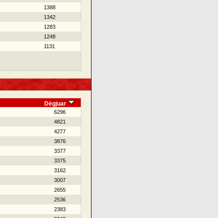
1388
1342
1283
1248
1131
Dëgjuar
6296
4821
4277
3876
3377
3375
3162
3007
2655
2536
2383