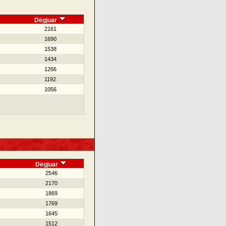
Dëgjuar
2161
1690
1538
1434
1266
1192
1056
Dëgjuar
2546
2170
1869
1769
1645
1512