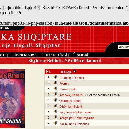
sess_jmjtm5hkctdspjre17jn8o8ibi, O_RDWR) failed: Permission denied (1
hp
on line
9
/opt/remi/php83/lib/php/session) in
/home/albasoul/domains/muzika.alb
Shyhrete Behluli - Në ditën e flamurit
Nr.
Kënga
1
Në ditën e flamurit
2
Jetimja
3
Treni i fundit
4
Kosova, Kosova
- Duet me Mahmut Feratin
5
Qiftelija e babës
6
Dibër, lum i gjatë
7
Se ç'mu dogj kjo zemër
8
Këngë për Zahir Pajazitin
9
Kur të lashë Prishtinë