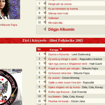
7
Këngë për dy zemra
8
Ku po këndojnë dy kumria
9
Shkrep mori rrufe
10
Vullnetari
11
Më kaloi dita
•
Shkurte Fejza
Dëgjo Albumin
Zëri i Kërçovës - Hitet Folklorike 2005
Nr.
Kënga
1
Dasma e Kosovës
- Lekë Dedevukaj
2
Oj serbi oj shtrigë e vjetër
- Rapsodët e Kukësit
3
Vjen nga zemra e Shqipërisë nënë
- Halit Gashi
4
Prapë po nisem për mërgim
- Shkurte Fejza
5
Oj Kosovë nëna ime
- Shkurte Fejza
6
Dy avionë
- Gëzim Ahmetaj
7
Gjallë a vdek nusen t’ma bini
- Rapsodët
8
Gjaku shqipes me dy krena
- Dida, Cela, Kovaçi
9
Erdha nga Kosova
- Zyle Krasniqi
10
Isa Boletini
- Dida, Cela, Kovaçi
11
Plumbat në konak
- Gëzim Jaha