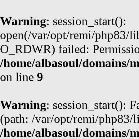
Warning
: session_start():
open(/var/opt/remi/php83/l
O_RDWR) failed: Permission
/home/albasoul/domains/m
on line
9
Warning
: session_start(): F
(path: /var/opt/remi/php83/l
/home/albasoul/domains/m