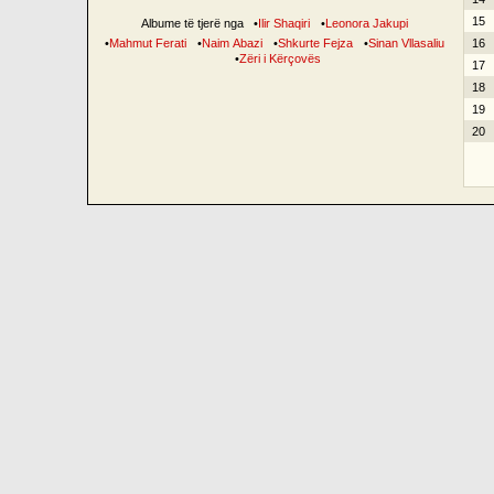
15
Albume të tjerë nga
•
Ilir Shaqiri
•
Leonora Jakupi
•
Mahmut Ferati
•
Naim Abazi
•
Shkurte Fejza
•
Sinan Vllasaliu
16
•
Zëri i Kërçovës
17
18
19
20