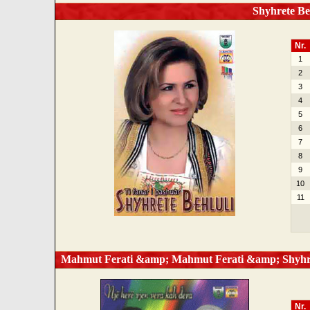
Shyhrete Beh
Nr.
1
2
3
4
5
6
7
8
9
10
11
Mahmut Ferati &amp; Mahmut Ferati &amp; Shyhrete
Nr.