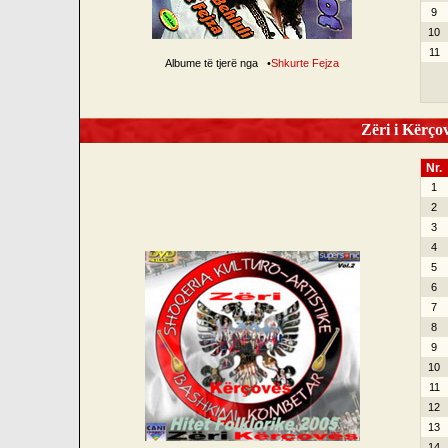
9
10
11
Albume të tjerë nga
•
Shkurte Fejza
Zëri i Kërçov
Nr.
1
2
3
4
5
6
7
8
9
10
11
12
13
14