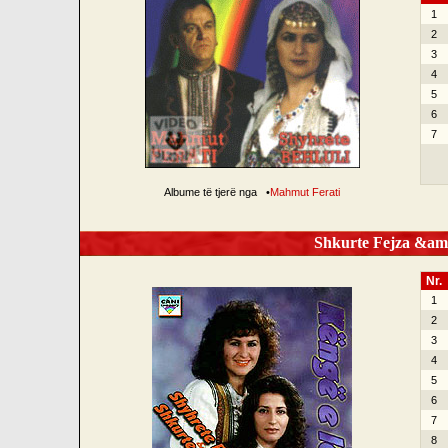
1
2
3
4
5
6
7
Albume të tjerë nga
•
Mahmut Ferati
Shkurte Fejza &amp;
Nr.
1
2
3
4
5
6
7
8