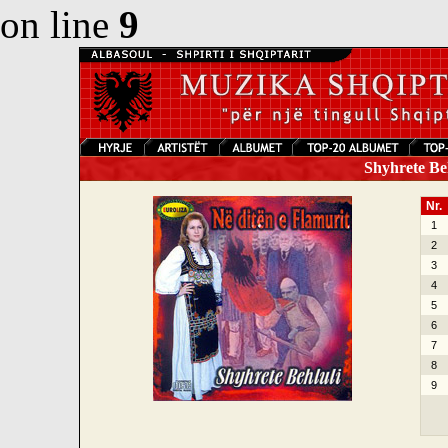
on line
9
Shyhrete Behl
Nr.
1
2
3
4
5
6
7
8
9