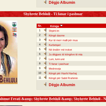
Dëgjo Albumin
Shyhrete Behluli - Ti fanar i pashuar
Nr.
Kënga
1
Shpirti im
2
Këngë dasme
3
Kur të merr malli për mua
4
Kurbetqari
5
Në ëndërr më troket
6
Ju dëgjues të këngëve të mia
7
Lum, lumi unë
8
Ti fanar i pashuar
9
Medreseja
10
Këngë për Haxhi Haxhaj
11
Këngë për Sabit Rrahimin
Dëgjo Albumin
ut Ferati &amp; Shyhrete Behluli &amp; Shyhrete Behluli - Nj