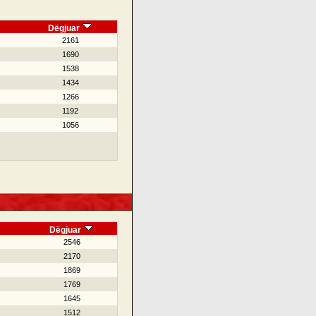
Dëgjuar
2161
1690
1538
1434
1266
1192
1056
Dëgjuar
2546
2170
1869
1769
1645
1512