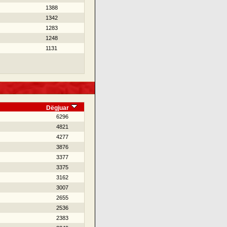
1388
1342
1283
1248
1131
Dëgjuar
6296
4821
4277
3876
3377
3375
3162
3007
2655
2536
2383