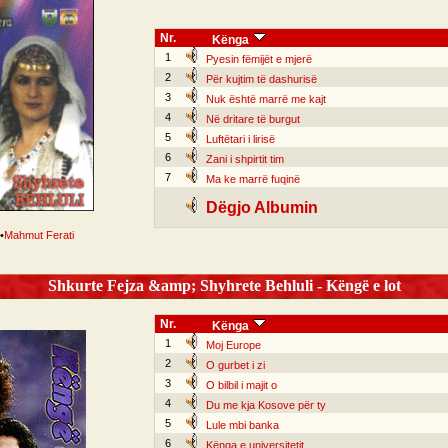
Nr.
Kënga
1
Pyesin fëmijët e mjerë
2
Për kujtim të dashurisë
3
Nuk është marrë me kajt
4
Në dritare të burgut
5
Luftëtari i lirisë
6
Zani i shpirtit tim
7
Ma ke marrë fuqinë
Dëgjo Albumin
•
Mahmut Ferati
Shkurte Fejza &amp; Shyhrete Behluli - Këngë e lot
Nr.
Kënga
1
Moj Europe
2
O gurbet i zi
3
O bilbil i majit o
4
Du me kja Kosove për ty
5
Lule mbi banka
6
Kënga e universitetit