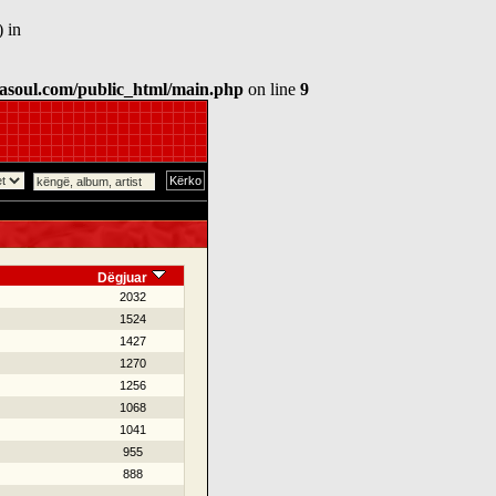
 in
asoul.com/public_html/main.php
on line
9
Dëgjuar
2032
1524
1427
1270
1256
1068
1041
955
888