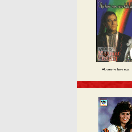
Albume të tjerë nga