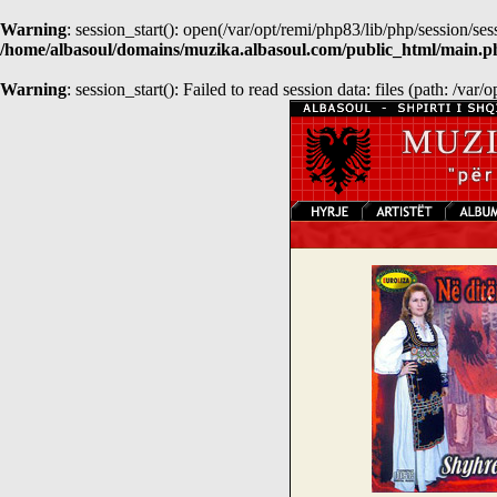
Warning
: session_start(): open(/var/opt/remi/php83/lib/php/session/
/home/albasoul/domains/muzika.albasoul.com/public_html/main.p
Warning
: session_start(): Failed to read session data: files (path: /var