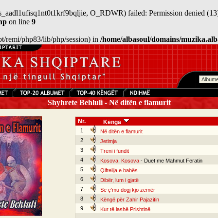
sess_aadl1ufisq1nt0t1krf9bqljie, O_RDWR) failed: Permission denied (13)
hp
on line
9
/opt/remi/php83/lib/php/session) in
/home/albasoul/domains/muzika.alb
Shyhrete Behluli - Në ditën e flamurit
Nr.
Kënga
1
Në ditën e flamurit
2
Jetimja
3
Treni i fundit
4
Kosova, Kosova
- Duet me Mahmut Feratin
5
Qiftelija e babës
6
Dibër, lum i gjatë
7
Se ç'mu dogj kjo zemër
8
Këngë për Zahir Pajazitin
9
Kur të lashë Prishtinë