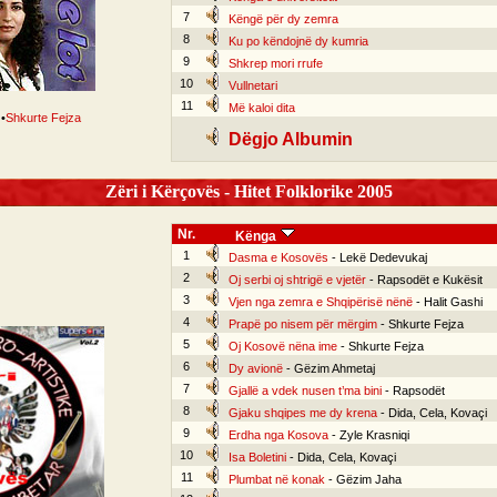
7
Këngë për dy zemra
8
Ku po këndojnë dy kumria
9
Shkrep mori rrufe
10
Vullnetari
11
Më kaloi dita
•
Shkurte Fejza
Dëgjo Albumin
Zëri i Kërçovës - Hitet Folklorike 2005
Nr.
Kënga
1
Dasma e Kosovës
- Lekë Dedevukaj
2
Oj serbi oj shtrigë e vjetër
- Rapsodët e Kukësit
3
Vjen nga zemra e Shqipërisë nënë
- Halit Gashi
4
Prapë po nisem për mërgim
- Shkurte Fejza
5
Oj Kosovë nëna ime
- Shkurte Fejza
6
Dy avionë
- Gëzim Ahmetaj
7
Gjallë a vdek nusen t’ma bini
- Rapsodët
8
Gjaku shqipes me dy krena
- Dida, Cela, Kovaçi
9
Erdha nga Kosova
- Zyle Krasniqi
10
Isa Boletini
- Dida, Cela, Kovaçi
11
Plumbat në konak
- Gëzim Jaha