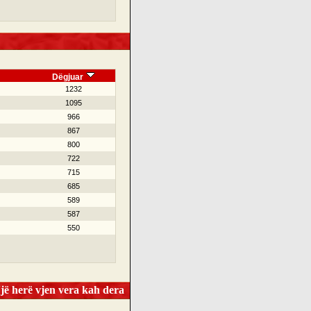
Dëgjuar
1232
1095
966
867
800
722
715
685
589
587
550
ë herë vjen vera kah dera