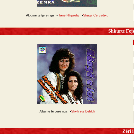
Albume të tjerë nga
•
Hanë Nikprelaj
•
Shaqir Cërvadiku
Shkurte Fejz
Albume të tjerë nga
•
Shyhrete Behluli
Zëri i