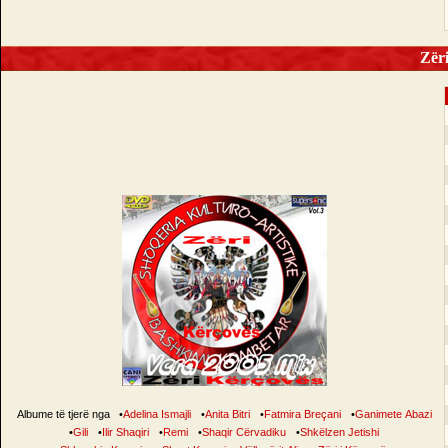
Zëri 
Albume të tjerë nga
•
Adelina Ismajli
•
Anita Bitri
•
Fatmira Breçani
•
Ganimete Abazi
•
Gili
•
Ilir Shaqiri
•
Remi
•
Shaqir Cërvadiku
•
Shkëlzen Jetishi