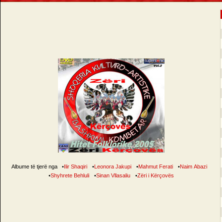
Albume të tjerë nga
•
Ilir Shaqiri
•
Leonora Jakupi
•
Mahmut Ferati
•
Naim Abazi
•
Shyhrete Behluli
•
Sinan Vllasaliu
•
Zëri i Kërçovës