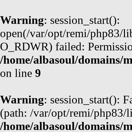
Warning
: session_start():
open(/var/opt/remi/php83/li
O_RDWR) failed: Permission
/home/albasoul/domains/m
on line
9
Warning
: session_start(): F
(path: /var/opt/remi/php83/l
/home/albasoul/domains/m