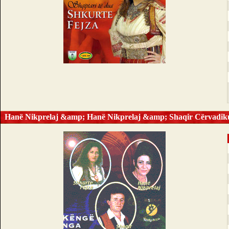
Hanë Nikprelaj &amp; Hanë Nikprelaj &amp; Shaqir Cërvadik