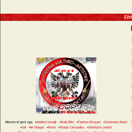
Zëri 
Albume të tjerë nga
•
Adelina Ismajli
•
Anita Bitri
•
Fatmira Breçani
•
Ganimete Abazi
•
Gili
•
Ilir Shaqiri
•
Remi
•
Shaqir Cërvadiku
•
Shkëlzen Jetishi