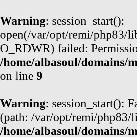
Warning
: session_start():
open(/var/opt/remi/php83/l
O_RDWR) failed: Permission
/home/albasoul/domains/m
on line
9
Warning
: session_start(): F
(path: /var/opt/remi/php83/l
/home/albasoul/domains/m