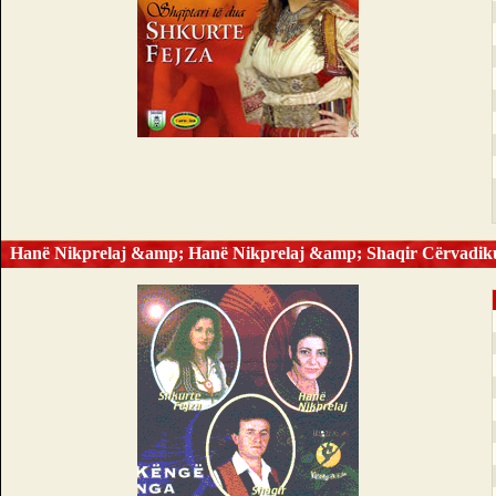
Hanë Nikprelaj &amp; Hanë Nikprelaj &amp; Shaqir Cërvadik