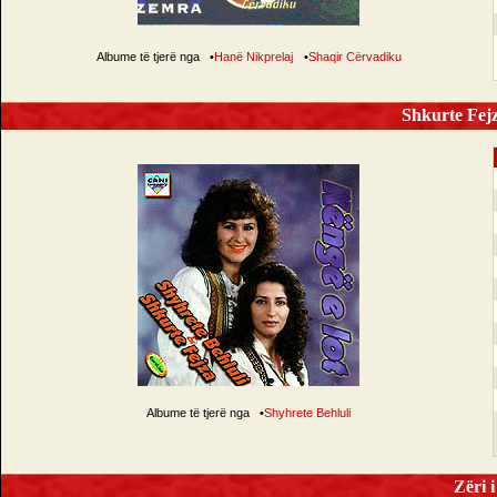
Albume të tjerë nga
•
Hanë Nikprelaj
•
Shaqir Cërvadiku
Shkurte Fejz
Albume të tjerë nga
•
Shyhrete Behluli
Zëri i