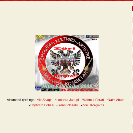
Albume të tjerë nga
•
Ilir Shaqiri
•
Leonora Jakupi
•
Mahmut Ferati
•
Naim Abazi
•
Shyhrete Behluli
•
Sinan Vllasaliu
•
Zëri i Kërçovës