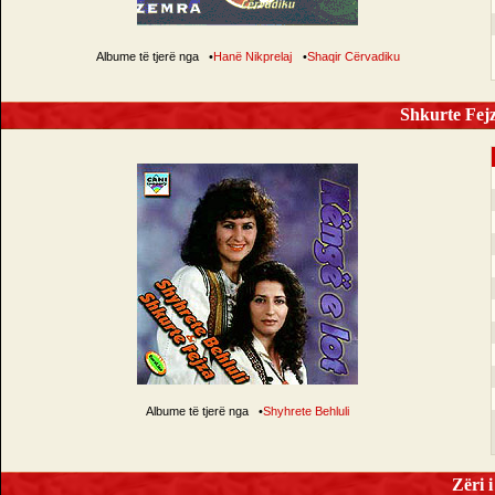
Albume të tjerë nga
•
Hanë Nikprelaj
•
Shaqir Cërvadiku
Shkurte Fejz
Albume të tjerë nga
•
Shyhrete Behluli
Zëri i