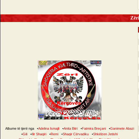
Zëri 
Albume të tjerë nga
•
Adelina Ismajli
•
Anita Bitri
•
Fatmira Breçani
•
Ganimete Abazi
•
Gili
•
Ilir Shaqiri
•
Remi
•
Shaqir Cërvadiku
•
Shkëlzen Jetishi