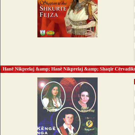
Hanë Nikprelaj &amp; Hanë Nikprelaj &amp; Shaqir Cërvadik