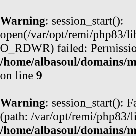
Warning
: session_start():
open(/var/opt/remi/php83/l
O_RDWR) failed: Permission
/home/albasoul/domains/m
on line
9
Warning
: session_start(): F
(path: /var/opt/remi/php83/l
/home/albasoul/domains/m