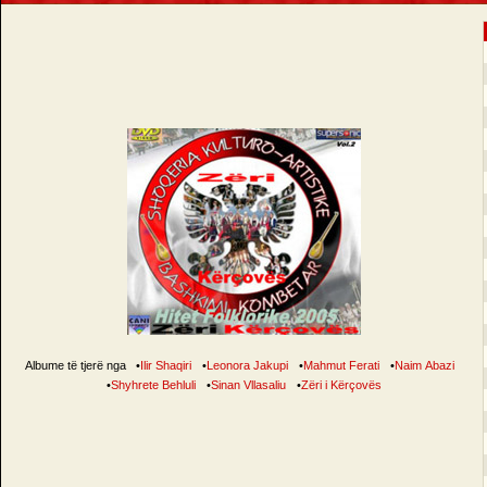
Albume të tjerë nga
•
Ilir Shaqiri
•
Leonora Jakupi
•
Mahmut Ferati
•
Naim Abazi
•
Shyhrete Behluli
•
Sinan Vllasaliu
•
Zëri i Kërçovës