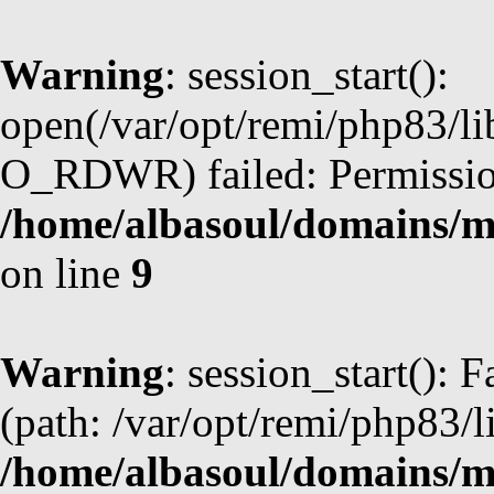
Warning
: session_start():
open(/var/opt/remi/php83/l
O_RDWR) failed: Permission
/home/albasoul/domains/m
on line
9
Warning
: session_start(): F
(path: /var/opt/remi/php83/l
/home/albasoul/domains/m