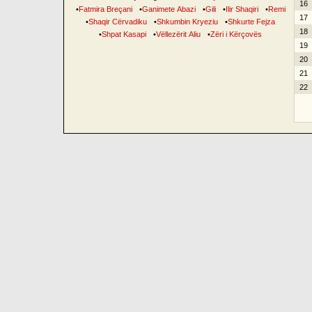
16
•
Fatmira Breçani
•
Ganimete Abazi
•
Gili
•
Ilir Shaqiri
•
Remi
17
•
Shaqir Cërvadiku
•
Shkumbin Kryeziu
•
Shkurte Fejza
18
•
Shpat Kasapi
•
Vëllezërit Aliu
•
Zëri i Kërçovës
19
20
21
22