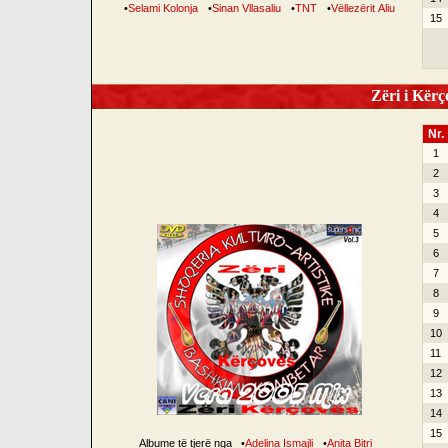
•
Selami Kolonja
•
Sinan Vllasaliu
•
TNT
•
Vëllezërit Aliu
15
Zëri i Kërço
Nr.
1
2
3
4
5
6
7
8
9
10
11
12
13
14
15
Albume të tjerë nga
•
Adelina Ismajli
•
Anita Bitri