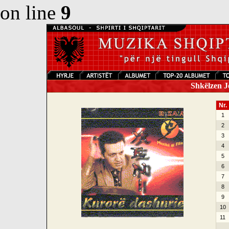
on line
9
Shkëlzen Je
Nr.
1
2
3
4
5
6
7
8
9
10
11