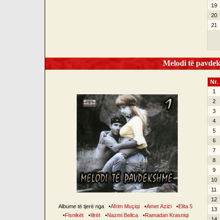
19
20
21
Melodi të pavdek
Nr.
1
2
3
4
5
6
7
8
9
10
11
12
Albume të tjerë nga
•
Afrim Muçiqi
•
Amet Azizi
•
Elita 5
13
•
Fisnikët
•
Ilirët
•
Nazmi Belica
•
Ramadan Krasniqi
14