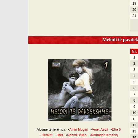
19
20
21
Melodi të pavdek
Nr.
1
2
3
4
5
6
7
8
9
10
11
12
Albume të tjerë nga
•
Afrim Muçiqi
•
Amet Azizi
•
Elita 5
13
•
Fisnikët
•
Ilirët
•
Nazmi Belica
•
Ramadan Krasniqi
14