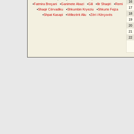
16
•
Fatmira Breçani
•
Ganimete Abazi
•
Gili
•
Ilir Shaqiri
•
Remi
17
•
Shaqir Cërvadiku
•
Shkumbin Kryeziu
•
Shkurte Fejza
18
•
Shpat Kasapi
•
Vëllezërit Aliu
•
Zëri i Kërçovës
19
20
21
22