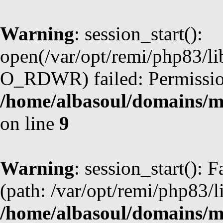
Warning
: session_start():
open(/var/opt/remi/php83/l
O_RDWR) failed: Permission
/home/albasoul/domains/m
on line
9
Warning
: session_start(): F
(path: /var/opt/remi/php83/l
/home/albasoul/domains/m