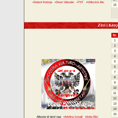
•
Selami Kolonja
•
Sinan Vllasaliu
•
TNT
•
Vëllezërit Aliu
15
Zëri i Kërço
Nr.
1
2
3
4
5
6
7
8
9
10
11
12
13
14
15
Albume të tjerë nga
•
Adelina Ismajli
•
Anita Bitri