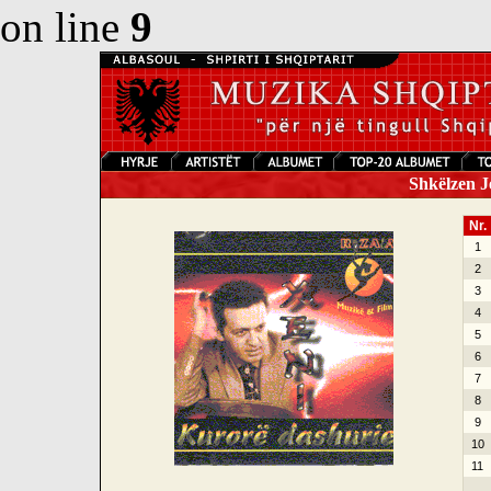
on line
9
Shkëlzen Je
Nr.
1
2
3
4
5
6
7
8
9
10
11