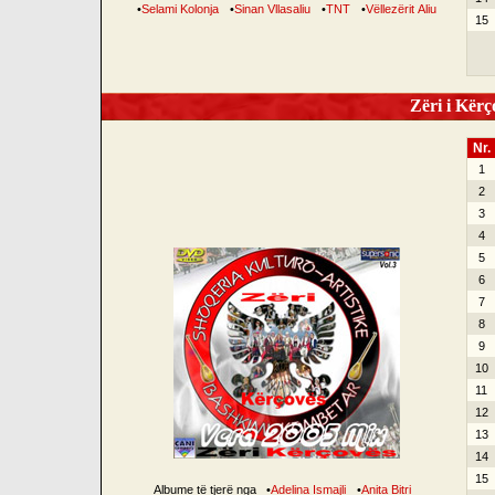
•
Selami Kolonja
•
Sinan Vllasaliu
•
TNT
•
Vëllezërit Aliu
15
Zëri i Kërço
Nr.
1
2
3
4
5
6
7
8
9
10
11
12
13
14
15
Albume të tjerë nga
•
Adelina Ismajli
•
Anita Bitri