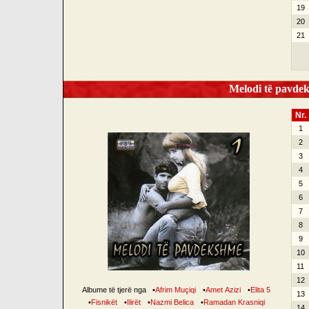
19
20
21
Melodi të pavdek
Nr.
1
2
3
4
5
6
7
8
9
10
11
12
Albume të tjerë nga
•
Afrim Muçiqi
•
Amet Azizi
•
Elita 5
13
•
Fisnikët
•
Ilirët
•
Nazmi Belica
•
Ramadan Krasniqi
14