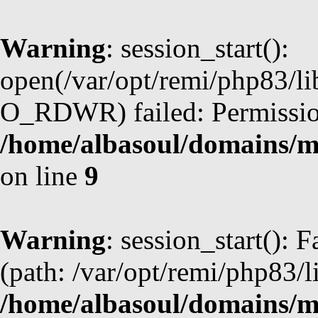
Warning
: session_start():
open(/var/opt/remi/php83/li
O_RDWR) failed: Permission
/home/albasoul/domains/m
on line
9
Warning
: session_start(): F
(path: /var/opt/remi/php83/l
/home/albasoul/domains/m