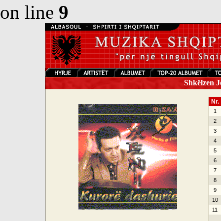
on line
9
Shkëlzen Je
Nr.
1
2
3
4
5
6
7
8
9
10
11