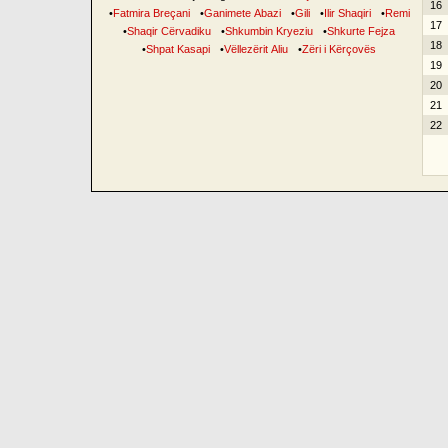
16
•
Fatmira Breçani
•
Ganimete Abazi
•
Gili
•
Ilir Shaqiri
•
Remi
17
•
Shaqir Cërvadiku
•
Shkumbin Kryeziu
•
Shkurte Fejza
18
•
Shpat Kasapi
•
Vëllezërit Aliu
•
Zëri i Kërçovës
19
20
21
22