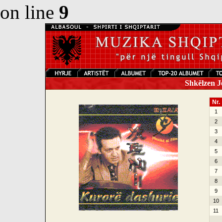
on line
9
Shkëlzen Je
Nr.
1
2
3
4
5
6
7
8
9
10
11