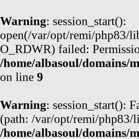
Warning
: session_start():
open(/var/opt/remi/php83/l
O_RDWR) failed: Permission
/home/albasoul/domains/m
on line
9
Warning
: session_start(): F
(path: /var/opt/remi/php83/l
/home/albasoul/domains/m