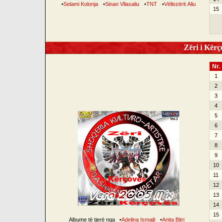
•
Selami Kolonja
•
Sinan Vllasaliu
•
TNT
•
Vëllezërit Aliu
15
Zëri i Kërço
Nr.
1
2
3
4
5
6
7
8
9
10
11
12
13
14
15
Albume të tjerë nga
•
Adelina Ismajli
•
Anita Bitri