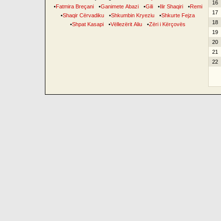
16
•
Fatmira Breçani
•
Ganimete Abazi
•
Gili
•
Ilir Shaqiri
•
Remi
17
•
Shaqir Cërvadiku
•
Shkumbin Kryeziu
•
Shkurte Fejza
18
•
Shpat Kasapi
•
Vëllezërit Aliu
•
Zëri i Kërçovës
19
20
21
22