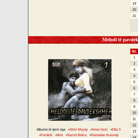
19
20
21
Melodi të pavdek
Nr.
1
2
3
4
5
6
7
8
9
10
11
12
Albume të tjerë nga
•
Afrim Muçiqi
•
Amet Azizi
•
Elita 5
13
•
Fisnikët
•
Ilirët
•
Nazmi Belica
•
Ramadan Krasniqi
14