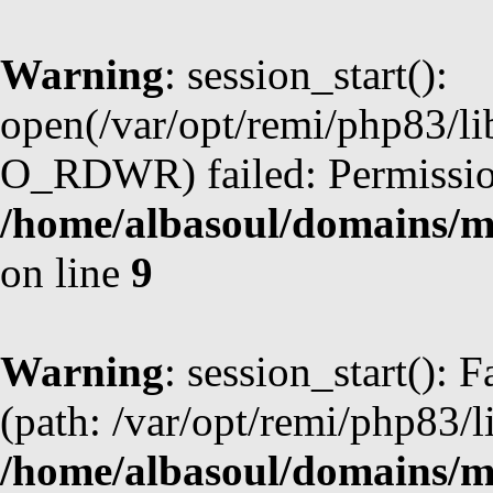
Warning
: session_start():
open(/var/opt/remi/php83/li
O_RDWR) failed: Permission
/home/albasoul/domains/m
on line
9
Warning
: session_start(): F
(path: /var/opt/remi/php83/l
/home/albasoul/domains/m