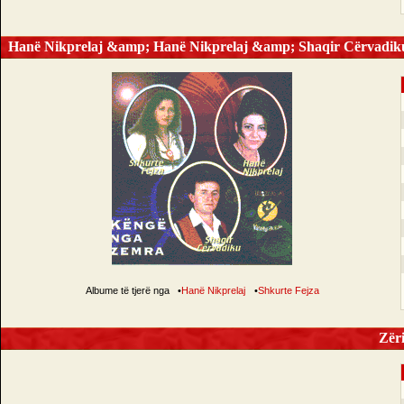
Hanë Nikprelaj &amp; Hanë Nikprelaj &amp; Shaqir Cërvadik
Albume të tjerë nga
•
Hanë Nikprelaj
•
Shkurte Fejza
Zëri 