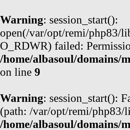
Warning
: session_start():
open(/var/opt/remi/php83/l
O_RDWR) failed: Permission
/home/albasoul/domains/m
on line
9
Warning
: session_start(): F
(path: /var/opt/remi/php83/l
/home/albasoul/domains/m