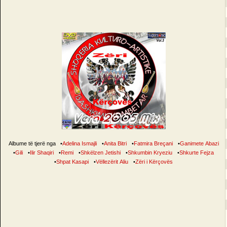
Albume të tjerë nga
•
Adelina Ismajli
•
Anita Bitri
•
Fatmira Breçani
•
Ganimete Abazi
•
Gili
•
Ilir Shaqiri
•
Remi
•
Shkëlzen Jetishi
•
Shkumbin Kryeziu
•
Shkurte Fejza
•
Shpat Kasapi
•
Vëllezërit Aliu
•
Zëri i Kërçovës