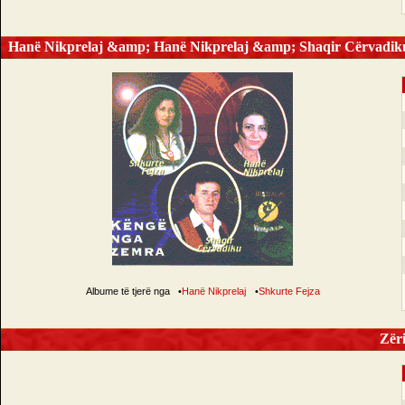
Hanë Nikprelaj &amp; Hanë Nikprelaj &amp; Shaqir Cërvadik
Albume të tjerë nga
•
Hanë Nikprelaj
•
Shkurte Fejza
Zëri 