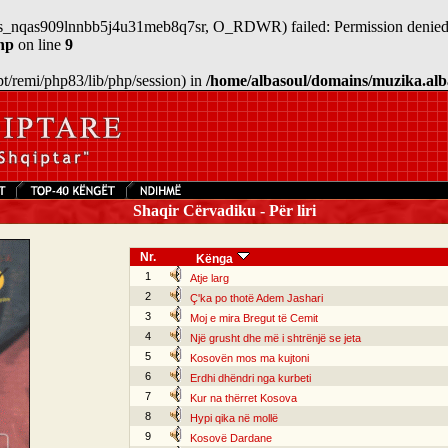
n/sess_nqas909lnnbb5j4u31meb8q7sr, O_RDWR) failed: Permission denied
hp
on line
9
/opt/remi/php83/lib/php/session) in
/home/albasoul/domains/muzika.alb
Shaqir Cërvadiku - Për liri
Nr.
Kënga
1
Atje larg
2
Ç'ka po thotë Adem Jashari
3
Moj e mira Bregut të Cemit
4
Një grusht dhe më i shtrënjë se jeta
5
Kosovën mos ma kujtoni
6
Erdhi dhëndri nga kurbeti
7
Kur na thërret Kosova
8
Hypi qika në mollë
9
Kosovë Dardane