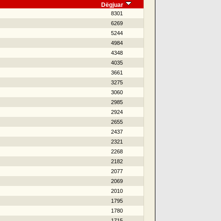
Dëgjuar
8301
6269
5244
4984
4348
4035
3661
3275
3060
2985
2924
2655
2437
2321
2268
2182
2077
2069
2010
1795
1780
1715