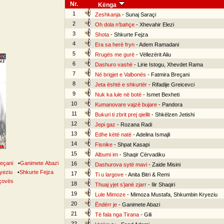
Nr.
Kënga
1
Zeshkanja
- Sunaj Saraçi
2
Oh dola n’bahçe
- Xhevahir Elezi
3
Shota
- Shkurte Fejza
4
Era sa herë fryn
- Adem Ramadani
5
Rrugës me gurë
- Vëllezërit Aliu
6
Dashuro vashë
- Lirie Istogu, Xhevdet Rama
7
Në brigjet e Valbonës
- Fatmira Breçani
8
Jeta është e shkurtër
- Rifadije Greicevci
9
Nuk ka lule në botë
- Ismet Bexheti
10
Kumanovare vajzë bujare
- Pandora
11
Bukuri ti zbrit prej qiellit
- Shkëlzen Jetishi
12
Jepi gaz
- Rozana Radi
13
Edhe këtë natë
- Adelina Ismajli
14
Fisnike
- Shpat Kasapi
15
Albumi im
- Shaqir Cërvadiku
reçani
•
Ganimete Abazi
16
Dashurova sytë mavi
- Zaide Misini
yeziu
•
Shkurte Fejza
17
Ti u largove
- Anita Bitri & Remi
rçovës
18
Thuaj yjet s’janë zjarr
- Ilir Shaqiri
19
Lule Mimoze
- Mimoza Mustafa, Shkumbin Kryeziu
20
Ëndërr je
- Ganimete Abazi
21
Të fala nga Tirana
- Gili
22