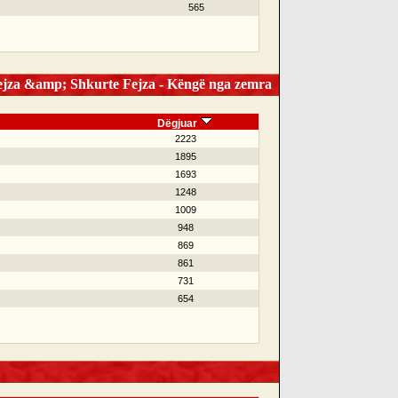
565
jza &amp; Shkurte Fejza - Këngë nga zemra
Dëgjuar
2223
1895
1693
1248
1009
948
869
861
731
654