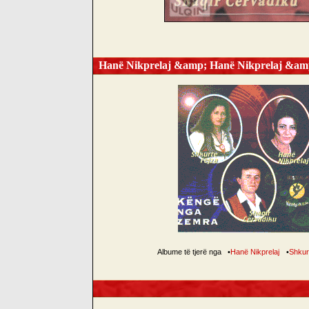
Hanë Nikprelaj &amp; Hanë Nikprelaj &amp
Albume të tjerë nga
•
Hanë Nikprelaj
•
Shkur