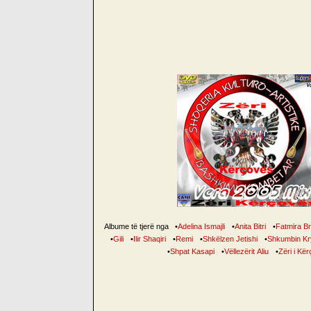
Albume të tjerë nga
•
Adelina Ismajli
•
Anita Bitri
•
Fatmira B
•
Gili
•
Ilir Shaqiri
•
Remi
•
Shkëlzen Jetishi
•
Shkumbin Kr
•
Shpat Kasapi
•
Vëllezërit Aliu
•
Zëri i Kë