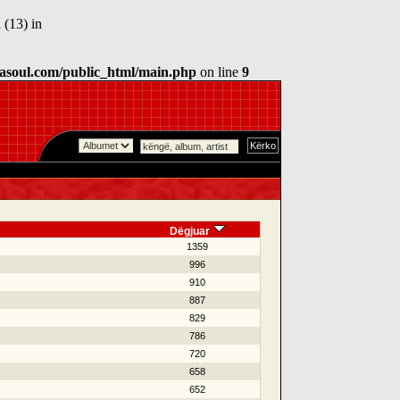
 (13) in
asoul.com/public_html/main.php
on line
9
Dëgjuar
1359
996
910
887
829
786
720
658
652