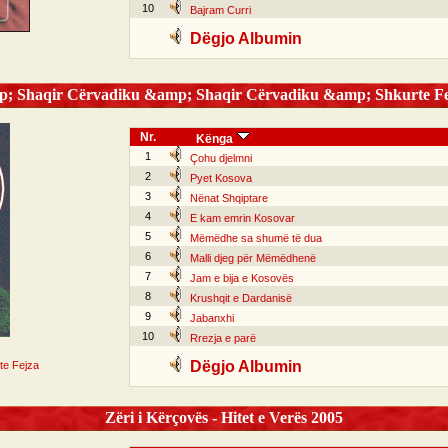
10
Bajram Curri
Dëgjo Albumin
; Shaqir Cërvadiku &amp; Shaqir Cërvadiku &amp; Shkurte Fe
Nr.
Kënga
1
Çohu djelmni
2
Pyet Kosova
3
Nënat Shqiptare
4
E kam emrin Kosovar
5
Mëmëdhe sa shumë të dua
6
Malli djeg për Mëmëdhenë
7
Jam e bija e Kosovës
8
Krushqit e Dardanisë
9
Jabanxhi
10
Rrezja e parë
Dëgjo Albumin
te Fejza
Zëri i Kërçovës - Hitet e Verës 2005