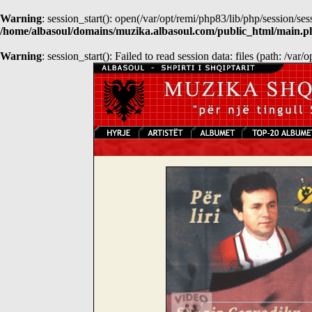
Warning
: session_start(): open(/var/opt/remi/php83/lib/php/sessio
/home/albasoul/domains/muzika.albasoul.com/public_html/main.p
Warning
: session_start(): Failed to read session data: files (path: /var