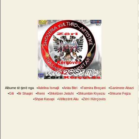
Albume të tjerë nga
•
Adelina Ismajli
•
Anita Bitri
•
Fatmira Breçani
•
Ganimete Abazi
•
Gili
•
Ilir Shaqiri
•
Remi
•
Shkëlzen Jetishi
•
Shkumbin Kryeziu
•
Shkurte Fejza
•
Shpat Kasapi
•
Vëllezërit Aliu
•
Zëri i Kërçovës