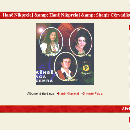
Hanë Nikprelaj &amp; Hanë Nikprelaj &amp; Shaqir Cërvadik
Albume të tjerë nga
•
Hanë Nikprelaj
•
Shkurte Fejza
Zëri 