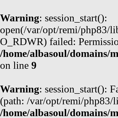
Warning
: session_start():
open(/var/opt/remi/php83/
O_RDWR) failed: Permission
/home/albasoul/domains/m
on line
9
Warning
: session_start(): F
(path: /var/opt/remi/php83/l
/home/albasoul/domains/m