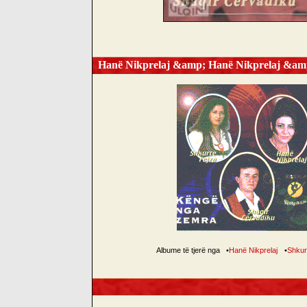
Hanë Nikprelaj &amp; Hanë Nikprelaj &amp
Albume të tjerë nga
•
Hanë Nikprelaj
•
Shkur