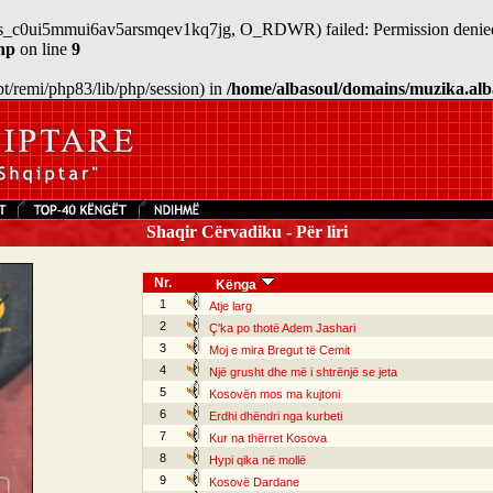
n/sess_c0ui5mmui6av5arsmqev1kq7jg, O_RDWR) failed: Permission denied
hp
on line
9
/opt/remi/php83/lib/php/session) in
/home/albasoul/domains/muzika.alb
Shaqir Cërvadiku - Për liri
Nr.
Kënga
1
Atje larg
2
Ç'ka po thotë Adem Jashari
3
Moj e mira Bregut të Cemit
4
Një grusht dhe më i shtrënjë se jeta
5
Kosovën mos ma kujtoni
6
Erdhi dhëndri nga kurbeti
7
Kur na thërret Kosova
8
Hypi qika në mollë
9
Kosovë Dardane