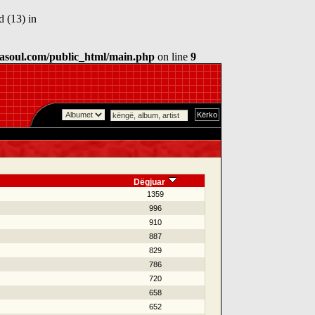
 (13) in
asoul.com/public_html/main.php
on line
9
Dëgjuar
1359
996
910
887
829
786
720
658
652