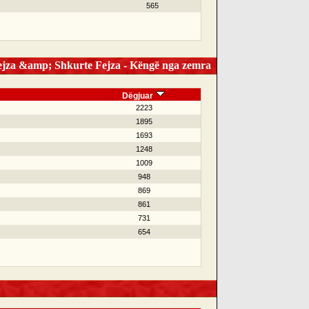
565
jza &amp; Shkurte Fejza - Këngë nga zemra
Dëgjuar
2223
1895
1693
1248
1009
948
869
861
731
654