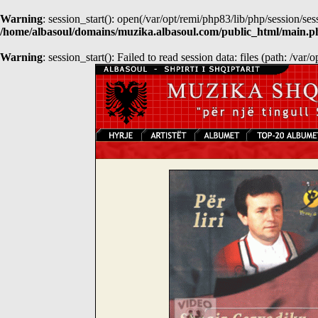
Warning
: session_start(): open(/var/opt/remi/php83/lib/php/sessio
/home/albasoul/domains/muzika.albasoul.com/public_html/main.p
Warning
: session_start(): Failed to read session data: files (path: /var