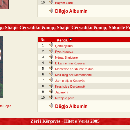
10
Bajram Curri
Dëgjo Albumin
; Shaqir Cërvadiku &amp; Shaqir Cërvadiku &amp; Shkurte Fe
Nr.
Kënga
1
Çohu djelmni
2
Pyet Kosova
3
Nënat Shqiptare
4
E kam emrin Kosovar
5
Mëmëdhe sa shumë të dua
6
Malli djeg për Mëmëdhenë
7
Jam e bija e Kosovës
8
Krushqit e Dardanisë
9
Jabanxhi
10
Rrezja e parë
Dëgjo Albumin
te Fejza
Zëri i Kërçovës - Hitet e Verës 2005