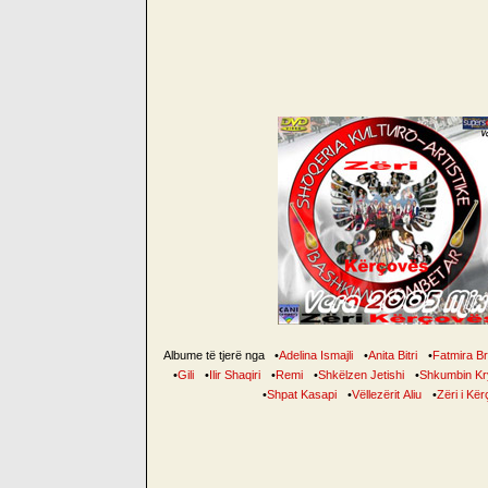
Albume të tjerë nga
•
Adelina Ismajli
•
Anita Bitri
•
Fatmira B
•
Gili
•
Ilir Shaqiri
•
Remi
•
Shkëlzen Jetishi
•
Shkumbin Kr
•
Shpat Kasapi
•
Vëllezërit Aliu
•
Zëri i Kë