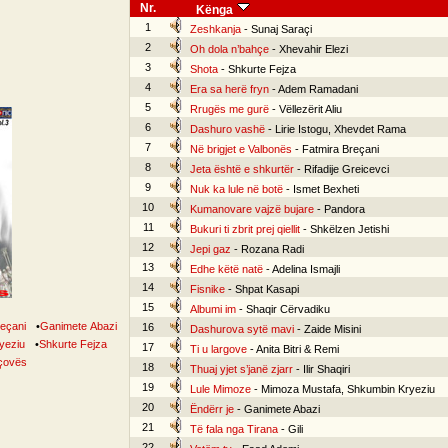
Nr.
Kënga
1
Zeshkanja
- Sunaj Saraçi
2
Oh dola n’bahçe
- Xhevahir Elezi
3
Shota
- Shkurte Fejza
4
Era sa herë fryn
- Adem Ramadani
5
Rrugës me gurë
- Vëllezërit Aliu
6
Dashuro vashë
- Lirie Istogu, Xhevdet Rama
7
Në brigjet e Valbonës
- Fatmira Breçani
8
Jeta është e shkurtër
- Rifadije Greicevci
9
Nuk ka lule në botë
- Ismet Bexheti
10
Kumanovare vajzë bujare
- Pandora
11
Bukuri ti zbrit prej qiellit
- Shkëlzen Jetishi
12
Jepi gaz
- Rozana Radi
13
Edhe këtë natë
- Adelina Ismajli
14
Fisnike
- Shpat Kasapi
15
Albumi im
- Shaqir Cërvadiku
reçani
•
Ganimete Abazi
16
Dashurova sytë mavi
- Zaide Misini
yeziu
•
Shkurte Fejza
17
Ti u largove
- Anita Bitri & Remi
rçovës
18
Thuaj yjet s’janë zjarr
- Ilir Shaqiri
19
Lule Mimoze
- Mimoza Mustafa, Shkumbin Kryeziu
20
Ëndërr je
- Ganimete Abazi
21
Të fala nga Tirana
- Gili
22