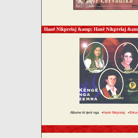
Hanë Nikprelaj &amp; Hanë Nikprelaj &amp
Albume të tjerë nga
•
Hanë Nikprelaj
•
Shkur