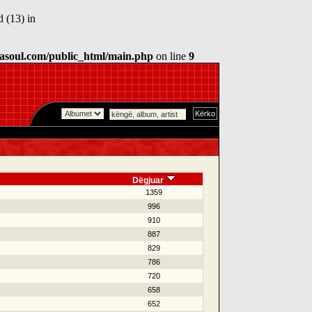
 (13) in
asoul.com/public_html/main.php
on line
9
Dëgjuar
1359
996
910
887
829
786
720
658
652