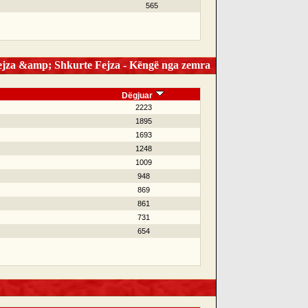
565
jza &amp; Shkurte Fejza - Këngë nga zemra
Dëgjuar
2223
1895
1693
1248
1009
948
869
861
731
654