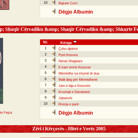
10
Bajram Curri
Dëgjo Albumin
; Shaqir Cërvadiku &amp; Shaqir Cërvadiku &amp; Shkurte Fe
Nr.
Kënga
1
Çohu djelmni
2
Pyet Kosova
3
Nënat Shqiptare
4
E kam emrin Kosovar
5
Mëmëdhe sa shumë të dua
6
Malli djeg për Mëmëdhenë
7
Jam e bija e Kosovës
8
Krushqit e Dardanisë
9
Jabanxhi
10
Rrezja e parë
Dëgjo Albumin
te Fejza
Zëri i Kërçovës - Hitet e Verës 2005