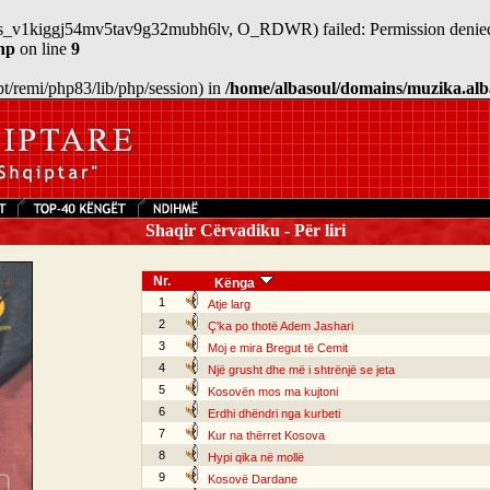
n/sess_v1kiggj54mv5tav9g32mubh6lv, O_RDWR) failed: Permission denied
hp
on line
9
/opt/remi/php83/lib/php/session) in
/home/albasoul/domains/muzika.alb
Shaqir Cërvadiku - Për liri
Nr.
Kënga
1
Atje larg
2
Ç'ka po thotë Adem Jashari
3
Moj e mira Bregut të Cemit
4
Një grusht dhe më i shtrënjë se jeta
5
Kosovën mos ma kujtoni
6
Erdhi dhëndri nga kurbeti
7
Kur na thërret Kosova
8
Hypi qika në mollë
9
Kosovë Dardane