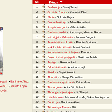
Nr.
Kënga
1
Zeshkanja
- Sunaj Saraçi
2
Oh dola n’bahçe
- Xhevahir Elezi
3
Shota
- Shkurte Fejza
4
Era sa herë fryn
- Adem Ramadani
5
Rrugës me gurë
- Vëllezërit Aliu
6
Dashuro vashë
- Lirie Istogu, Xhevdet Rama
7
Në brigjet e Valbonës
- Fatmira Breçani
8
Jeta është e shkurtër
- Rifadije Greicevci
9
Nuk ka lule në botë
- Ismet Bexheti
10
Kumanovare vajzë bujare
- Pandora
11
Bukuri ti zbrit prej qiellit
- Shkëlzen Jetishi
12
Jepi gaz
- Rozana Radi
13
Edhe këtë natë
- Adelina Ismajli
14
Fisnike
- Shpat Kasapi
15
Albumi im
- Shaqir Cërvadiku
reçani
•
Ganimete Abazi
16
Dashurova sytë mavi
- Zaide Misini
yeziu
•
Shkurte Fejza
17
Ti u largove
- Anita Bitri & Remi
rçovës
18
Thuaj yjet s’janë zjarr
- Ilir Shaqiri
19
Lule Mimoze
- Mimoza Mustafa, Shkumbin Kryeziu
20
Ëndërr je
- Ganimete Abazi
21
Të fala nga Tirana
- Gili
22