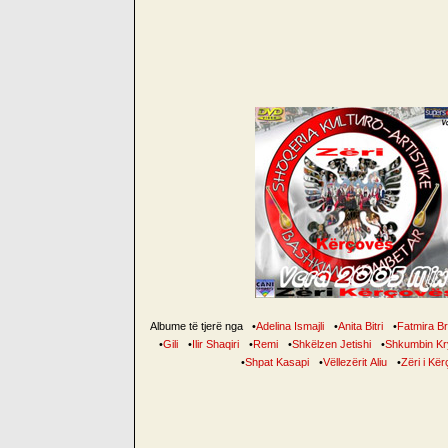
Albume të tjerë nga
•
Adelina Ismajli
•
Anita Bitri
•
Fatmira B
•
Gili
•
Ilir Shaqiri
•
Remi
•
Shkëlzen Jetishi
•
Shkumbin Kr
•
Shpat Kasapi
•
Vëllezërit Aliu
•
Zëri i Kë