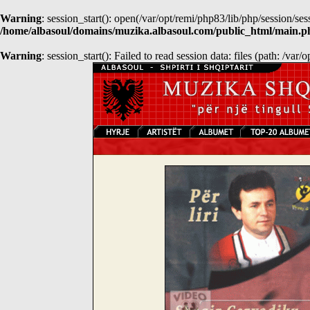
Warning
: session_start(): open(/var/opt/remi/php83/lib/php/sessio
/home/albasoul/domains/muzika.albasoul.com/public_html/main.p
Warning
: session_start(): Failed to read session data: files (path: /var