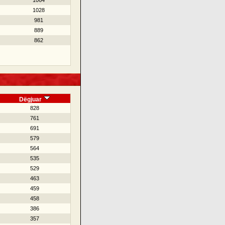
1064
1028
981
889
862
Dëgjuar
828
761
691
579
564
535
529
463
459
458
386
357