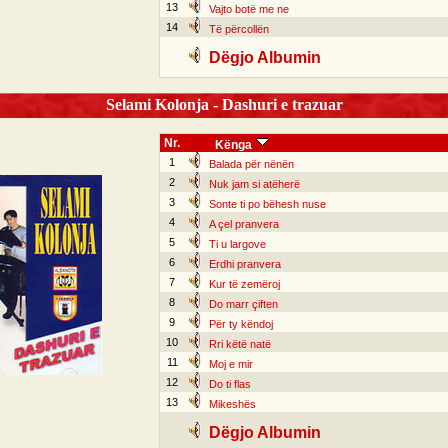
13
Vajto botë me ne
14
Të përcollën
Dëgjo Albumin
Selami Kolonja - Dashuri e trazuar
Nr.
Kënga
1
Balada për nënën
2
Nuk jam si atëherë
3
Sonte ti po bëhesh nuse
4
A çel pranvera
5
Ti u largove
6
Erdhi pranvera
7
Kur të zemëroj
8
Do marr çiften
9
Për ty këndoj
10
Rri këtë natë
11
Moj e mir
12
Do ti flas
13
Mikeshës
Dëgjo Albumin