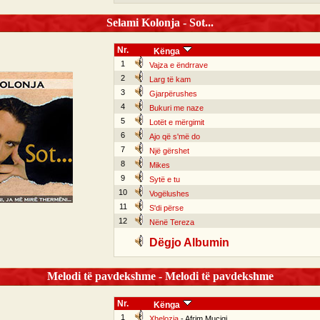
Selami Kolonja - Sot...
Nr.
Kënga
1
Vajza e ëndrrave
2
Larg të kam
3
Gjarpërushes
4
Bukuri me naze
5
Lotët e mërgimit
6
Ajo që s'më do
7
Një gërshet
8
Mikes
9
Sytë e tu
10
Vogëlushes
11
S'di përse
12
Nënë Tereza
Dëgjo Albumin
Melodi të pavdekshme - Melodi të pavdekshme
Nr.
Kënga
1
Xhelozia
- Afrim Muciqi