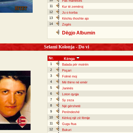
10
Pas martesës
11
Kur të zemëroj
12
Ju o korba
13
Kështu thoshte ajo
14
Zogës
Dëgjo Albumin
Selami Kolonja - Do vi
Nr.
Kënga
1
Balada për motrën
2
Poçari
3
Folmë moj
4
Më thirre në emër
5
Janinës
6
Loton qyqja
7
Sy zeza
8
Një gërshetë
9
Perëndeshë
10
Kërkoj një zë fëmije
11
Gugu ftua
12
Bukuri