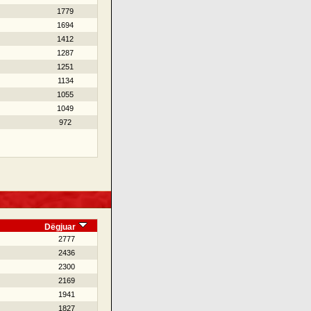
1779
1694
1412
1287
1251
1134
1055
1049
972
Dëgjuar
2777
2436
2300
2169
1941
1827