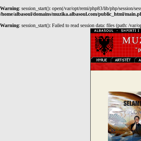
Warning
: session_start(): open(/var/opt/remi/php83/lib/php/session
/home/albasoul/domains/muzika.albasoul.com/public_html/main.p
Warning
: session_start(): Failed to read session data: files (path: /var