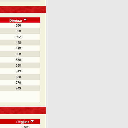
Dëgjuar
666
630
602
448
410
358
338
330
313
288
276
243
Dëgjuar
12098