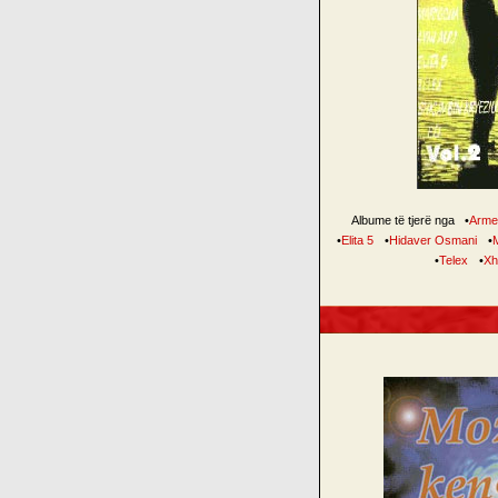
Albume të tjerë nga
•
Arme
•
Elita 5
•
Hidaver Osmani
•
•
Telex
•
Xh