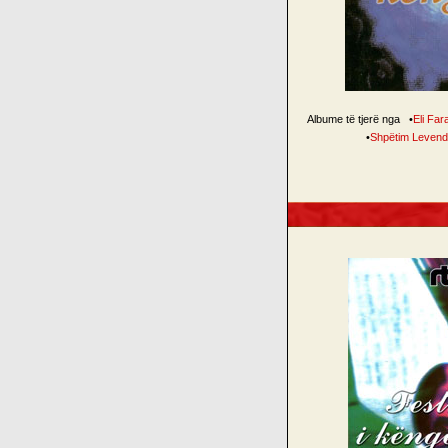
Albume të tjerë nga
•
Eli Far
•
Shpëtim Levend