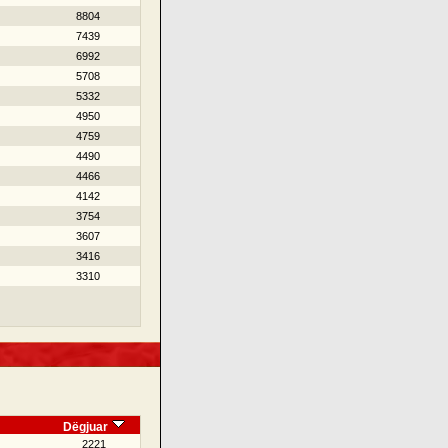
8804
7439
6992
5708
5332
4950
4759
4490
4466
4142
3754
3607
3416
3310
Dëgjuar
2221