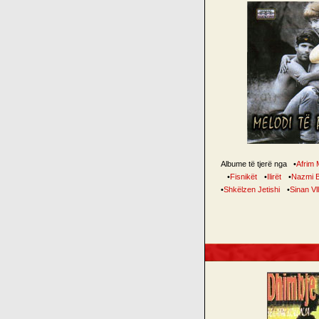
Albume të tjerë nga
•
Afrim 
•
Fisnikët
•
Ilirët
•
Nazmi B
•
Shkëlzen Jetishi
•
Sinan Vl