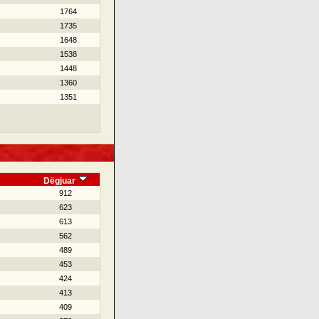
1764
1735
1648
1538
1448
1360
1351
Dëgjuar
912
623
613
562
489
453
424
413
409