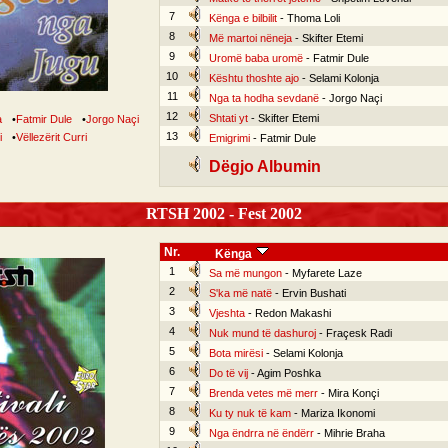
7
Kënga e bilbilit
- Thoma Loli
8
Më martoi nëneja
- Skifter Etemi
9
Uromë baba uromë
- Fatmir Dule
10
Kështu thoshte ajo
- Selami Kolonja
11
Nga ta hodha sevdanë
- Jorgo Naçi
12
Shtati yt
- Skifter Etemi
a
•
Fatmir Dule
•
Jorgo Naçi
13
i
•
Vëllezërit Curri
Emigrimi
- Fatmir Dule
Dëgjo Albumin
RTSH 2002 - Fest 2002
Nr.
Kënga
1
Sa më mungon
- Myfarete Laze
2
S'ka më natë
- Ervin Bushati
3
Vjeshta
- Redon Makashi
4
Nuk mund të dashuroj
- Fraçesk Radi
5
Bota mirësi
- Selami Kolonja
6
Do të vij
- Agim Poshka
7
Brenda vetes më merr
- Mira Konçi
8
Ku ty nuk të kam
- Mariza Ikonomi
9
Nga ëndrra në ëndërr
- Mihrie Braha