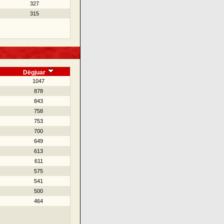
327
315
Dëgjuar
1047
878
843
758
753
700
649
613
611
575
541
500
464