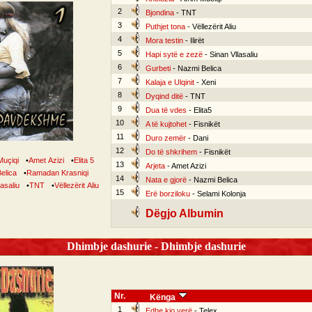
2
Bjondina
- TNT
3
Puthjet tona
- Vëllezërit Aliu
4
Mora testin
- Ilirët
5
Hapi sytë e zezë
- Sinan Vllasaliu
6
Gurbeti
- Nazmi Belica
7
Kalaja e Ulqinit
- Xeni
8
Dyqind ditë
- TNT
9
Dua të vdes
- Elita5
10
A të kujtohet
- Fisnikët
11
Duro zemër
- Dani
12
Do të shkrihem
- Fisnikët
Muçiqi
•
Amet Azizi
•
Elita 5
13
Arjeta
- Amet Azizi
elica
•
Ramadan Krasniqi
14
Nata e gjorë
- Nazmi Belica
lasaliu
•
TNT
•
Vëllezërit Aliu
15
Erë borziloku
- Selami Kolonja
Dëgjo Albumin
Dhimbje dashurie - Dhimbje dashurie
Nr.
Kënga
1
Edhe kjo verë
- Telex