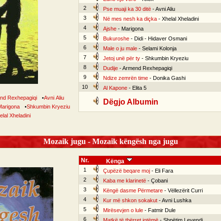
2
Pse muaji ka 30 ditë
- Avni Aliu
3
Në mes nesh ka diçka
- Xhelal Xheladini
4
Ajshe
- Marigona
5
Bukuroshe
- Didi - Hidaver Osmani
6
Male o ju male
- Selami Kolonja
7
Jetoj unë për ty
- Shkumbin Kryeziu
8
Dudije
- Armend Rexhepagiqi
9
Ndize zemrën time
- Donika Gashi
10
Al Kapone
- Elita 5
nd Rexhepagiqi
•
Avni Aliu
Dëgjo Albumin
Marigona
•
Shkumbin Kryeziu
elal Xheladini
Mozaik jugu - Mozaik këngësh nga jugu
Nr.
Kënga
1
Çupëzë beqare moj
- Eli Fara
2
Kaba me klarinetë
- Çobani
3
Këngë dasme Përmetare
- Vëllezërit Curri
4
Kur më shkon sokakut
- Avni Lushka
5
Mirësevjen o lule
- Fatmir Dule
6
Matkë të thërret jotëmë
- Shpëtim Levendi