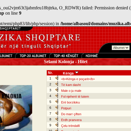
/sess_oui2vjm63t3jabmfeu18bjtrka, O_RDWR) failed: Permission denied (
hp
on line
9
/opt/remi/php83/lib/php/session) in
/home/albasoul/domains/muzika.alb
Selami Kolonja - Hitet
Nr.
Kënga
1
<b>Kënga e poçarit</b>
2
Të kam dasht
3
Male o ju male
4
Fol njeherë të lutem
5
Erë borziloku
6
Potpuri
7
Do marr çiften
8
Erdh pranvera
9
Çelu trëndafil