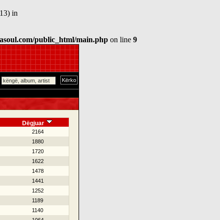
13) in
asoul.com/public_html/main.php
on line
9
Dëgjuar
2164
1880
1720
1622
1478
1441
1252
1189
1140