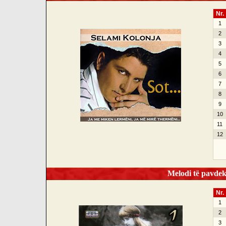
Nr.
1
2
3
4
5
6
7
8
9
10
11
12
Melodi të pavdek
Nr.
1
2
3