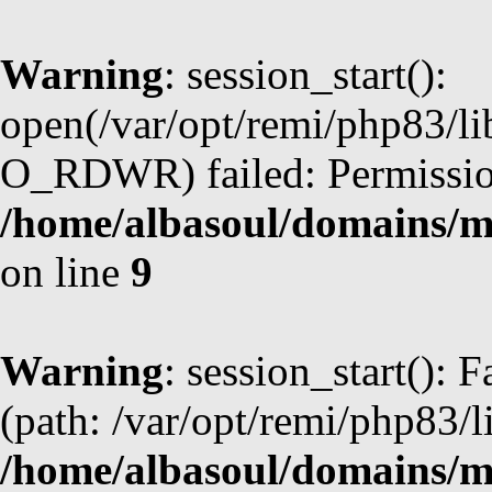
Warning
: session_start():
open(/var/opt/remi/php83/l
O_RDWR) failed: Permission
/home/albasoul/domains/m
on line
9
Warning
: session_start(): F
(path: /var/opt/remi/php83/l
/home/albasoul/domains/m