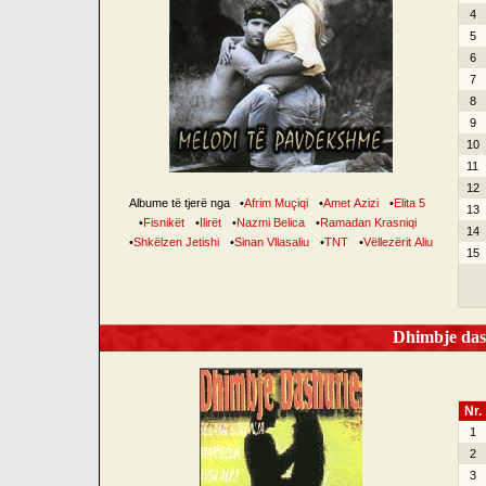
4
5
6
7
8
9
10
11
12
Albume të tjerë nga
•
Afrim Muçiqi
•
Amet Azizi
•
Elita 5
13
•
Fisnikët
•
Ilirët
•
Nazmi Belica
•
Ramadan Krasniqi
14
•
Shkëlzen Jetishi
•
Sinan Vllasaliu
•
TNT
•
Vëllezërit Aliu
15
Dhimbje dash
Nr.
1
2
3