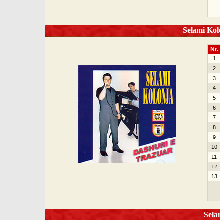
Selami Kolo
Nr.
1
2
3
4
5
6
7
8
9
10
11
12
13
Selam