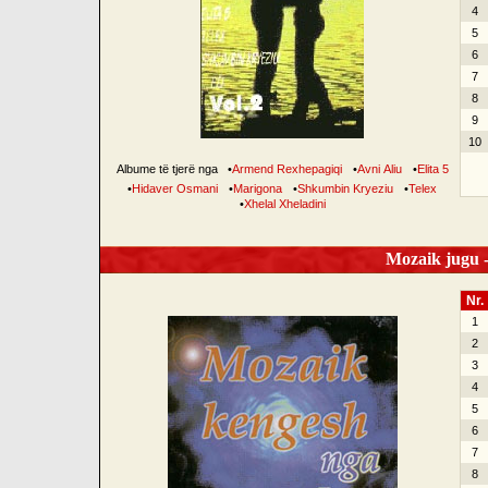
4
5
6
7
8
9
10
Albume të tjerë nga
•
Armend Rexhepagiqi
•
Avni Aliu
•
Elita 5
•
Hidaver Osmani
•
Marigona
•
Shkumbin Kryeziu
•
Telex
•
Xhelal Xheladini
Mozaik jugu -
Nr.
1
2
3
4
5
6
7
8