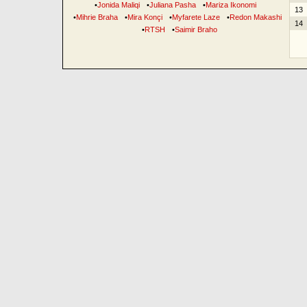
•
Jonida Maliqi
•
Juliana Pasha
•
Mariza Ikonomi
13
•
Mihrie Braha
•
Mira Konçi
•
Myfarete Laze
•
Redon Makashi
14
•
RTSH
•
Saimir Braho