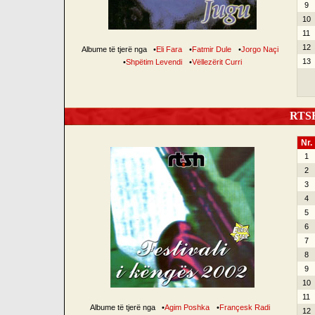
9
10
11
12
Albume të tjerë nga
•
Eli Fara
•
Fatmir Dule
•
Jorgo Naçi
13
•
Shpëtim Levendi
•
Vëllezërit Curri
RTSH 
Nr.
1
2
3
4
5
6
7
8
9
10
11
Albume të tjerë nga
•
Agim Poshka
•
Françesk Radi
12