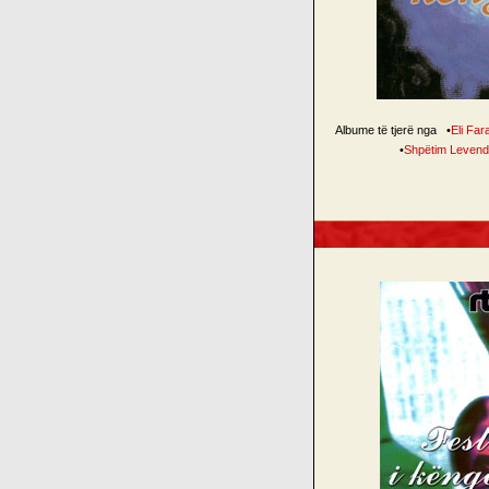
Albume të tjerë nga
•
Eli Far
•
Shpëtim Levend