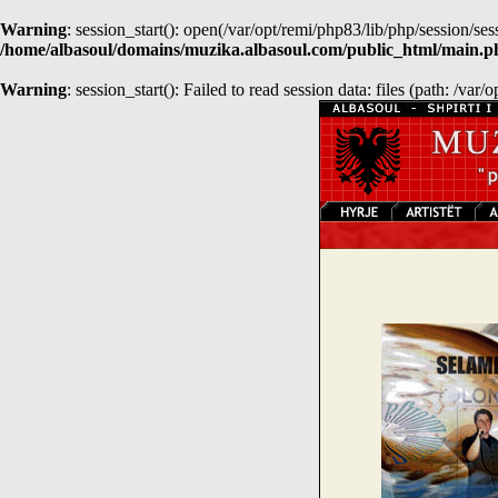
Warning
: session_start(): open(/var/opt/remi/php83/lib/php/session
/home/albasoul/domains/muzika.albasoul.com/public_html/main.p
Warning
: session_start(): Failed to read session data: files (path: /var