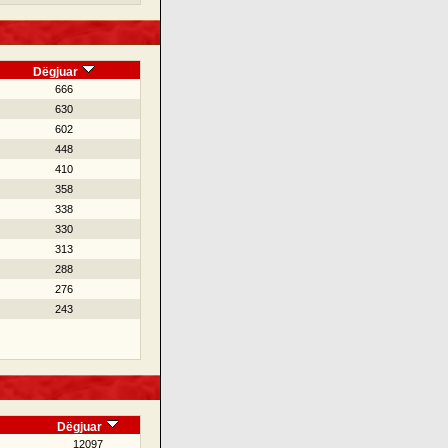
Dëgjuar
666
630
602
448
410
358
338
330
313
288
276
243
Dëgjuar
12097