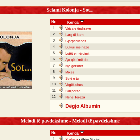
Selami Kolonja - Sot...
Nr.
Kënga
1
Vajza e ëndrrave
2
Larg të kam
3
Gjarpërushes
4
Bukuri me naze
5
Lotët e mërgimit
6
Ajo që s'më do
7
Një gërshet
8
Mikes
9
Sytë e tu
10
Vogëlushes
11
S'di përse
12
Nënë Tereza
Dëgjo Albumin
Melodi të pavdekshme - Melodi të pavdekshme
Nr.
Kënga
1
Xhelozia
- Afrim Muciqi