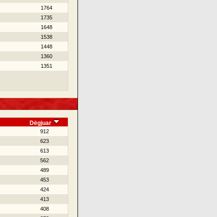
1764
1735
1648
1538
1448
1360
1351
Dëgjuar
912
623
613
562
489
453
424
413
408