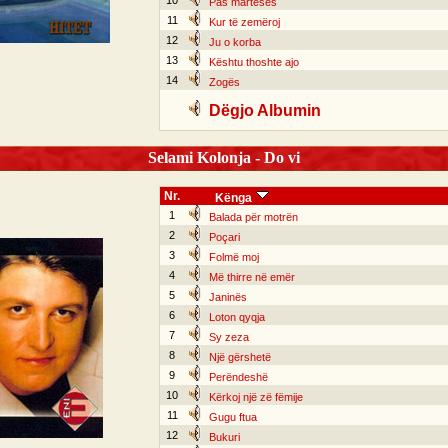
10
Pas martesës
11
Kur të zemëroj
12
Ju o korba
13
Kështu thoshte ajo
14
Zogës
Dëgjo Albumin
Selami Kolonja - Do vi
Nr.
Kënga
1
Balada për motrën
2
Poçari
3
Folmë moj
4
Më thirre në emër
5
Janinës
6
Loton qyqja
7
Sy zeza
8
Një gërshetë
9
Perëndeshë
10
Kërkoj një zë fëmije
11
Gugu ftua
12
Bukuri