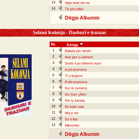
13
Vajto botë me ne
14
Të përcollën
Dëgjo Albumin
Selami Kolonja - Dashuri e trazuar
Nr.
Kënga
1
Balada për nënën
2
Nuk jam si atëherë
3
Sonte ti po bëhesh nuse
4
A çel pranvera
5
Ti u largove
6
Erdhi pranvera
7
Kur të zemëroj
8
Do marr çiften
9
Për ty këndoj
10
Rri këtë natë
11
Moj e mir
12
Do ti flas
13
Mikeshës
Dëgjo Albumin