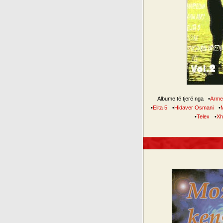
Albume të tjerë nga
•
Arme
•
Elita 5
•
Hidaver Osmani
•
•
Telex
•
Xh