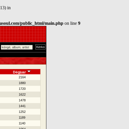
13) in
asoul.com/public_html/main.php
on line
9
Dëgjuar
2164
1880
1720
1622
1478
1441
1252
1189
1140