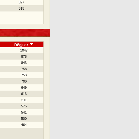
327
315
Dëgjuar
1047
878
843
758
753
700
649
613
611
575
541
500
464