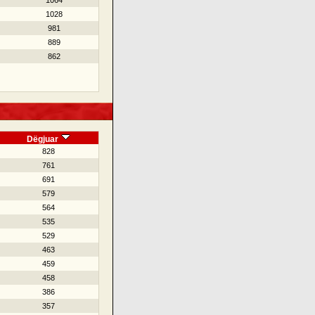
1064
1028
981
889
862
Dëgjuar
828
761
691
579
564
535
529
463
459
458
386
357