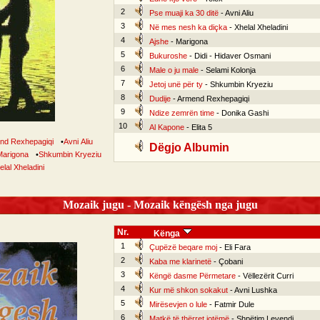
2
Pse muaji ka 30 ditë
- Avni Aliu
3
Në mes nesh ka diçka
- Xhelal Xheladini
4
Ajshe
- Marigona
5
Bukuroshe
- Didi - Hidaver Osmani
6
Male o ju male
- Selami Kolonja
7
Jetoj unë për ty
- Shkumbin Kryeziu
8
Dudije
- Armend Rexhepagiqi
9
Ndize zemrën time
- Donika Gashi
10
Al Kapone
- Elita 5
nd Rexhepagiqi
•
Avni Aliu
Dëgjo Albumin
Marigona
•
Shkumbin Kryeziu
elal Xheladini
Mozaik jugu - Mozaik këngësh nga jugu
Nr.
Kënga
1
Çupëzë beqare moj
- Eli Fara
2
Kaba me klarinetë
- Çobani
3
Këngë dasme Përmetare
- Vëllezërit Curri
4
Kur më shkon sokakut
- Avni Lushka
5
Mirësevjen o lule
- Fatmir Dule
6
Matkë të thërret jotëmë
- Shpëtim Levendi