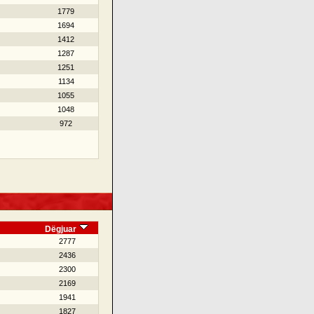
1779
1694
1412
1287
1251
1134
1055
1048
972
Dëgjuar
2777
2436
2300
2169
1941
1827