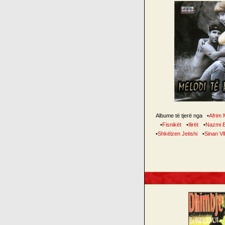
Albume të tjerë nga
•
Afrim 
•
Fisnikët
•
Ilirët
•
Nazmi B
•
Shkëlzen Jetishi
•
Sinan Vl