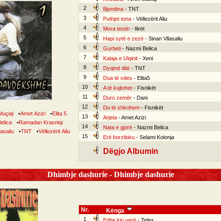
2
Bjondina
- TNT
3
Puthjet tona
- Vëllezërit Aliu
4
Mora testin
- Ilirët
5
Hapi sytë e zezë
- Sinan Vllasaliu
6
Gurbeti
- Nazmi Belica
7
Kalaja e Ulqinit
- Xeni
8
Dyqind ditë
- TNT
9
Dua të vdes
- Elita5
10
A të kujtohet
- Fisnikët
11
Duro zemër
- Dani
12
Do të shkrihem
- Fisnikët
Muçiqi
•
Amet Azizi
•
Elita 5
13
Arjeta
- Amet Azizi
elica
•
Ramadan Krasniqi
14
Nata e gjorë
- Nazmi Belica
lasaliu
•
TNT
•
Vëllezërit Aliu
15
Erë borziloku
- Selami Kolonja
Dëgjo Albumin
Dhimbje dashurie - Dhimbje dashurie
Nr.
Kënga
1
Edhe kjo verë
- Telex