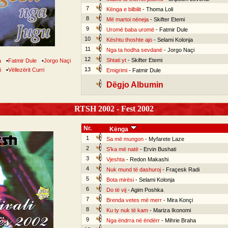
7
Kënga e bilbilit
- Thoma Loli
8
Më martoi nëneja
- Skifter Etemi
9
Uromë baba uromë
- Fatmir Dule
10
Kështu thoshte ajo
- Selami Kolonja
11
Nga ta hodha sevdanë
- Jorgo Naçi
12
Shtati yt
- Skifter Etemi
a
•
Fatmir Dule
•
Jorgo Naçi
13
i
•
Vëllezërit Curri
Emigrimi
- Fatmir Dule
Dëgjo Albumin
RTSH 2002 - Fest 2002
Nr.
Kënga
1
Sa më mungon
- Myfarete Laze
2
S'ka më natë
- Ervin Bushati
3
Vjeshta
- Redon Makashi
4
Nuk mund të dashuroj
- Fraçesk Radi
5
Bota mirësi
- Selami Kolonja
6
Do të vij
- Agim Poshka
7
Brenda vetes më merr
- Mira Konçi
8
Ku ty nuk të kam
- Mariza Ikonomi
9
Nga ëndrra në ëndërr
- Mihrie Braha