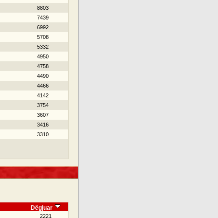
8803
7439
6992
5708
5332
4950
4758
4490
4466
4142
3754
3607
3416
3310
Dëgjuar
2221