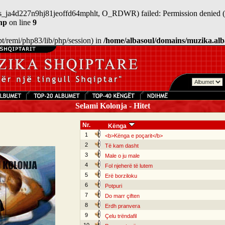
/sess_ja4d227n9hj81jeoffd64mphlt, O_RDWR) failed: Permission denied (
hp
on line
9
/opt/remi/php83/lib/php/session) in
/home/albasoul/domains/muzika.alb
Selami Kolonja - Hitet
Nr.
Kënga
1
<b>Kënga e poçarit</b>
2
Të kam dasht
3
Male o ju male
4
Fol njeherë të lutem
5
Erë borziloku
6
Potpuri
7
Do marr çiften
8
Erdh pranvera
9
Çelu trëndafil