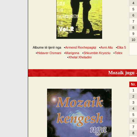
4
5
6
7
8
9
10
Albume të tjerë nga
•
Armend Rexhepagiqi
•
Avni Aliu
•
Elita 5
•
Hidaver Osmani
•
Marigona
•
Shkumbin Kryeziu
•
Telex
•
Xhelal Xheladini
Mozaik jugu -
Nr.
1
2
3
4
5
6
7
8