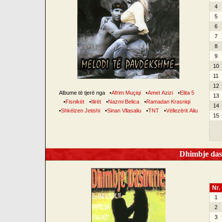
4
5
6
7
8
9
10
11
12
Albume të tjerë nga
•
Afrim Muçiqi
•
Amet Azizi
•
Elita 5
13
•
Fisnikët
•
Ilirët
•
Nazmi Belica
•
Ramadan Krasniqi
14
•
Shkëlzen Jetishi
•
Sinan Vllasaliu
•
TNT
•
Vëllezërit Aliu
15
Dhimbje dash
Nr.
1
2
3