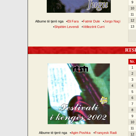
9
10
11
12
Albume të tjerë nga
•
Eli Fara
•
Fatmir Dule
•
Jorgo Naçi
13
•
Shpëtim Levendi
•
Vëllezërit Curri
RTSH 
Nr.
1
2
3
4
5
6
7
8
9
10
11
Albume të tjerë nga
•
Agim Poshka
•
Françesk Radi
12