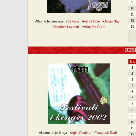
9
10
11
12
Albume të tjerë nga
•
Eli Fara
•
Fatmir Dule
•
Jorgo Naçi
13
•
Shpëtim Levendi
•
Vëllezërit Curri
RTSH 
Nr.
1
2
3
4
5
6
7
8
9
10
11
Albume të tjerë nga
•
Agim Poshka
•
Françesk Radi
12