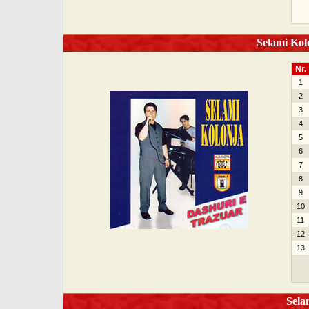
Selami Kolo
Nr.
1
2
3
4
5
6
7
8
9
10
11
12
13
Selam