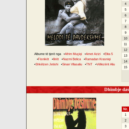
4
5
6
7
8
9
10
11
12
Albume të tjerë nga
•
Afrim Muçiqi
•
Amet Azizi
•
Elita 5
13
•
Fisnikët
•
Ilirët
•
Nazmi Belica
•
Ramadan Krasniqi
14
•
Shkëlzen Jetishi
•
Sinan Vllasaliu
•
TNT
•
Vëllezërit Aliu
15
Dhimbje dash
Nr.
1
2
3