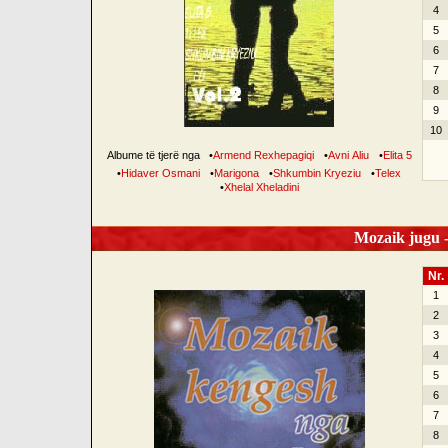
4
5
6
7
8
9
10
Albume të tjerë nga
•
Armend Rexhepagiqi
•
Avni Aliu
•
Elita 5
•
Hidaver Osmani
•
Marigona
•
Shkumbin Kryeziu
•
Telex
•
Xhelal Xheladini
Mozaik jugu -
Nr.
1
2
3
4
5
6
7
8