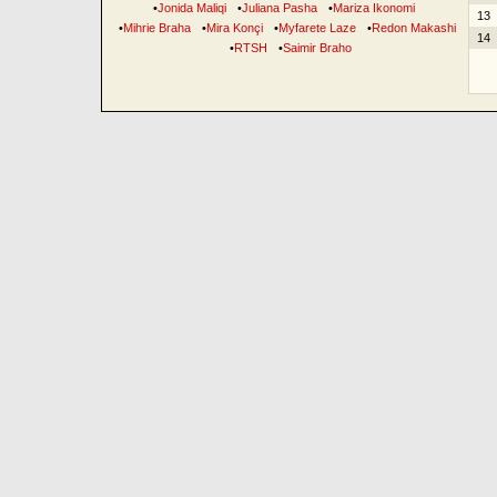
•
Jonida Maliqi
•
Juliana Pasha
•
Mariza Ikonomi
13
•
Mihrie Braha
•
Mira Konçi
•
Myfarete Laze
•
Redon Makashi
14
•
RTSH
•
Saimir Braho