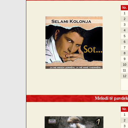
Nr.
1
2
3
4
5
6
7
8
9
10
11
12
Melodi të pavdek
Nr.
1
2
3