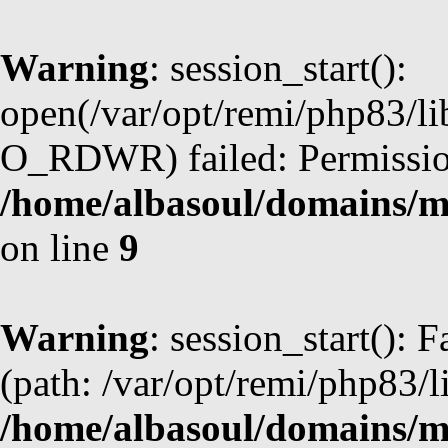
Warning
: session_start():
open(/var/opt/remi/php83/l
O_RDWR) failed: Permission
/home/albasoul/domains/m
on line
9
Warning
: session_start(): F
(path: /var/opt/remi/php83/l
/home/albasoul/domains/m