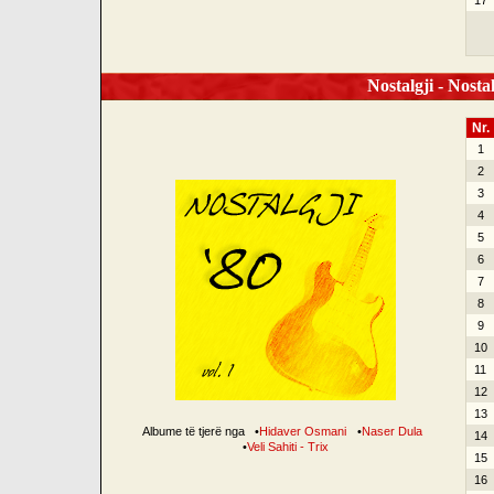
17
Nostalgji - Nostal
Nr.
1
2
3
4
5
6
7
8
9
10
11
12
13
Albume të tjerë nga
•
Hidaver Osmani
•
Naser Dula
14
•
Veli Sahiti - Trix
15
16