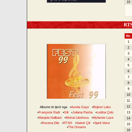
10
RTSH
Nr.
1
2
3
4
5
6
7
8
9
10
11
12
Albume të tjerë nga
•
Aurela Gaçe
•
Bojken Lako
•
Françesk Radi
•
Gili
•
Juliana Pasha
•
Ledina Çelo
13
•
Manjola Nallbani
•
Motrat Libohova
•
Myfarete Laze
14
•
Rovena Dilo
•
RTSH
•
Saimir Çili
•
Spirit Voice
15
•
The Dreams
16