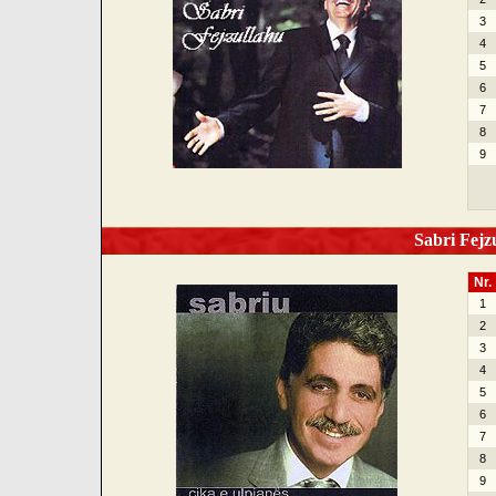
3
4
5
6
7
8
9
Sabri Fejzu
Nr.
1
2
3
4
5
6
7
8
9