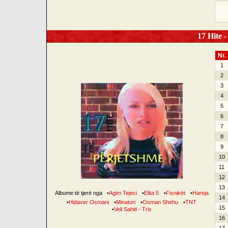
17 Hite -
Nr.
1
2
3
4
5
6
7
8
9
10
11
12
13
Albume të tjerë nga
•
Agim Tejeci
•
Elita 5
•
Fisnikët
•
Hareja
14
•
Hidaver Osmani
•
Minatori
•
Osman Shehu
•
TNT
15
•
Veli Sahiti - Trix
16