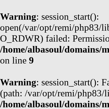
Warning
: session_start():
open(/var/opt/remi/php83/
O_RDWR) failed: Permission
/home/albasoul/domains/m
on line
9
Warning
: session_start(): F
(path: /var/opt/remi/php83/l
/home/albasoul/domains/m