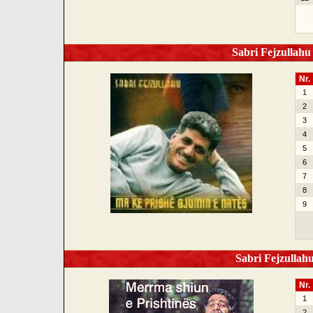
Sabri Fejzullahu 
Nr.
1
2
3
4
5
6
7
8
9
Sabri Fejzullahu
Nr.
1
2