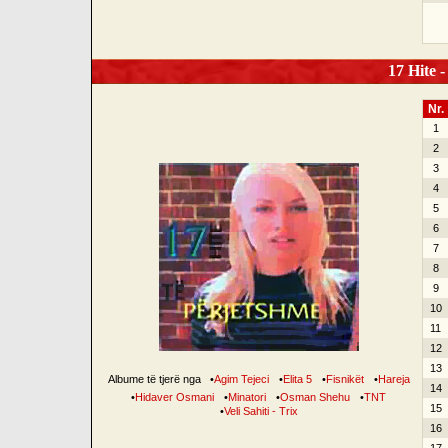
17 Hite -
Nr.
1
2
3
4
5
6
7
8
9
10
11
12
13
Albume të tjerë nga
•
Agim Tejeci
•
Elita 5
•
Fisnikët
•
Hareja
14
•
Hidaver Osmani
•
Minatori
•
Osman Shehu
•
TNT
15
•
Veli Sahiti - Trix
16