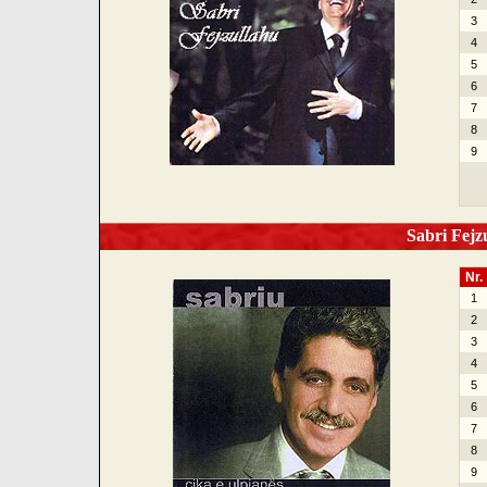
3
4
5
6
7
8
9
Sabri Fejzu
Nr.
1
2
3
4
5
6
7
8
9