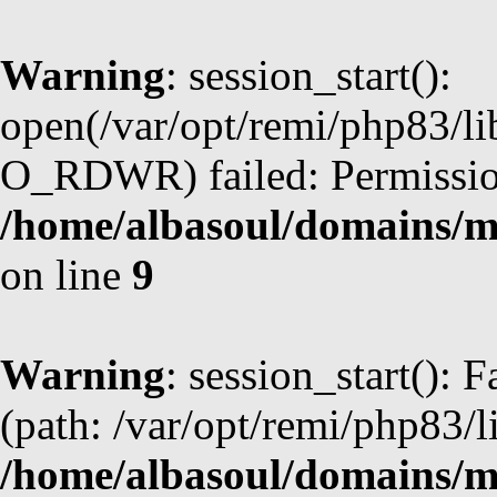
Warning
: session_start():
open(/var/opt/remi/php83/l
O_RDWR) failed: Permission
/home/albasoul/domains/m
on line
9
Warning
: session_start(): F
(path: /var/opt/remi/php83/l
/home/albasoul/domains/m