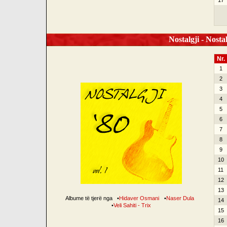
17
Nostalgji - Nostal
Nr.
1
2
3
4
5
6
7
8
9
10
11
12
13
Albume të tjerë nga
•
Hidaver Osmani
•
Naser Dula
14
•
Veli Sahiti - Trix
15
16