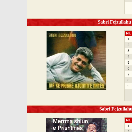
Sabri Fejzullahu 
Nr.
1
2
3
4
5
6
7
8
9
Sabri Fejzullahu
Nr.
1
2