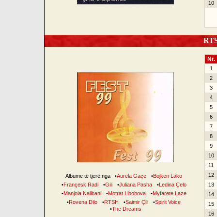
10
RTSH
Nr.
1
2
3
4
5
6
7
8
9
10
11
12
Albume të tjerë nga
•
Aurela Gaçe
•
Bojken Lako
•
Françesk Radi
•
Gili
•
Juliana Pasha
•
Ledina Çelo
13
•
Manjola Nallbani
•
Motrat Libohova
•
Myfarete Laze
14
•
Rovena Dilo
•
RTSH
•
Saimir Çili
•
Spirit Voice
15
•
The Dreams
16