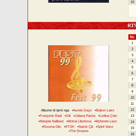
10
RTSH
Nr.
1
2
3
4
5
6
7
8
9
10
11
12
Albume të tjerë nga
•
Aurela Gaçe
•
Bojken Lako
•
Françesk Radi
•
Gili
•
Juliana Pasha
•
Ledina Çelo
13
•
Manjola Nallbani
•
Motrat Libohova
•
Myfarete Laze
14
•
Rovena Dilo
•
RTSH
•
Saimir Çili
•
Spirit Voice
15
•
The Dreams
16