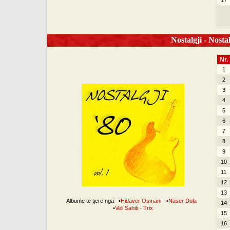
17
Nostalgji - Nostal
Nr.
1
2
3
4
5
6
7
8
9
10
11
12
13
Albume të tjerë nga
•
Hidaver Osmani
•
Naser Dula
14
•
Veli Sahiti - Trix
15
16