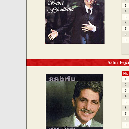
3
4
5
6
7
8
9
Sabri Fejzu
Nr.
1
2
3
4
5
6
7
8
9