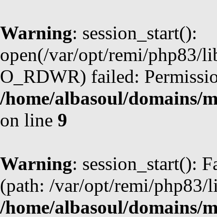
Warning
: session_start():
open(/var/opt/remi/php83/l
O_RDWR) failed: Permission
/home/albasoul/domains/m
on line
9
Warning
: session_start(): F
(path: /var/opt/remi/php83/l
/home/albasoul/domains/m