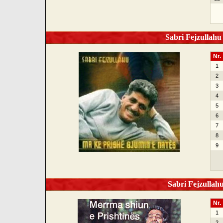
Sabri Fejzullahu 
Nr.
1
2
3
4
5
6
7
8
9
Sabri Fejzullahu
Nr.
1
2