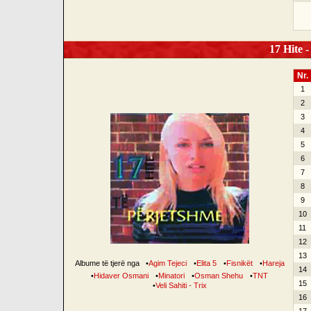
17 Hite -
Nr.
1
2
3
4
5
6
7
8
9
10
11
12
13
Albume të tjerë nga
•
Agim Tejeci
•
Elita 5
•
Fisnikët
•
Hareja
14
•
Hidaver Osmani
•
Minatori
•
Osman Shehu
•
TNT
15
•
Veli Sahiti - Trix
16