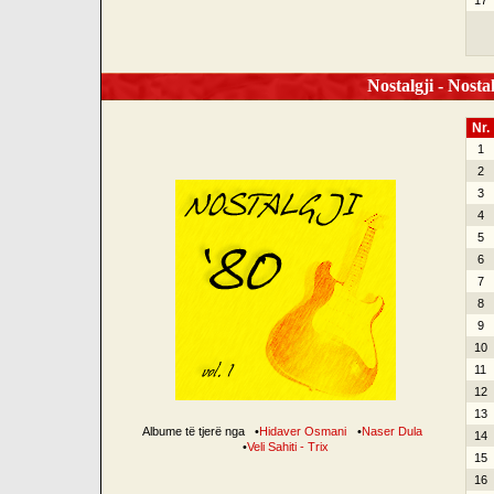
17
Nostalgji - Nostal
Nr.
1
2
3
4
5
6
7
8
9
10
11
12
13
Albume të tjerë nga
•
Hidaver Osmani
•
Naser Dula
14
•
Veli Sahiti - Trix
15
16