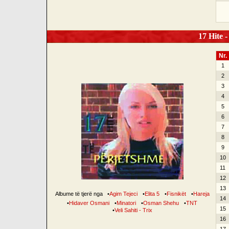
17 Hite -
Nr.
1
2
3
4
5
6
7
8
9
10
11
12
13
Albume të tjerë nga
•
Agim Tejeci
•
Elita 5
•
Fisnikët
•
Hareja
14
•
Hidaver Osmani
•
Minatori
•
Osman Shehu
•
TNT
15
•
Veli Sahiti - Trix
16