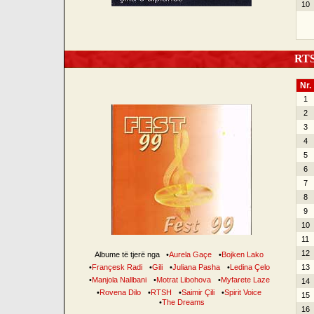
10
RTSH
Nr.
1
2
3
4
5
6
7
8
9
10
11
12
Albume të tjerë nga
•
Aurela Gaçe
•
Bojken Lako
•
Françesk Radi
•
Gili
•
Juliana Pasha
•
Ledina Çelo
13
•
Manjola Nallbani
•
Motrat Libohova
•
Myfarete Laze
14
•
Rovena Dilo
•
RTSH
•
Saimir Çili
•
Spirit Voice
15
•
The Dreams
16