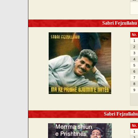
Sabri Fejzullahu 
Nr.
1
2
3
4
5
6
7
8
9
Sabri Fejzullahu
Nr.
1
2