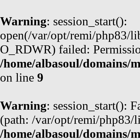
Warning
: session_start():
open(/var/opt/remi/php83/l
O_RDWR) failed: Permission
/home/albasoul/domains/m
on line
9
Warning
: session_start(): F
(path: /var/opt/remi/php83/l
/home/albasoul/domains/m