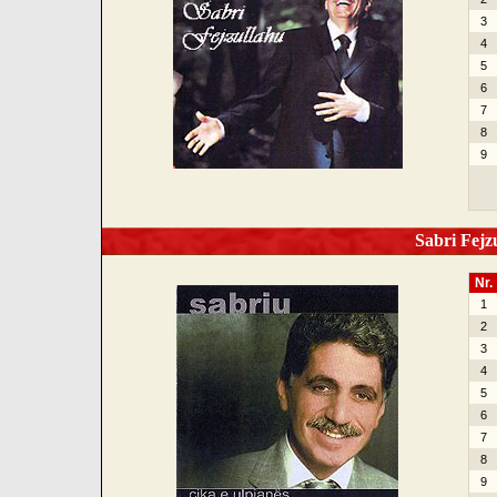
3
4
5
6
7
8
9
Sabri Fejzu
Nr.
1
2
3
4
5
6
7
8
9