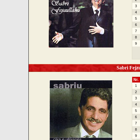
3
4
5
6
7
8
9
Sabri Fejzu
Nr.
1
2
3
4
5
6
7
8
9