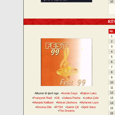
10
RTSH
Nr.
1
2
3
4
5
6
7
8
9
10
11
12
Albume të tjerë nga
•
Aurela Gaçe
•
Bojken Lako
•
Françesk Radi
•
Gili
•
Juliana Pasha
•
Ledina Çelo
13
•
Manjola Nallbani
•
Motrat Libohova
•
Myfarete Laze
14
•
Rovena Dilo
•
RTSH
•
Saimir Çili
•
Spirit Voice
15
•
The Dreams
16