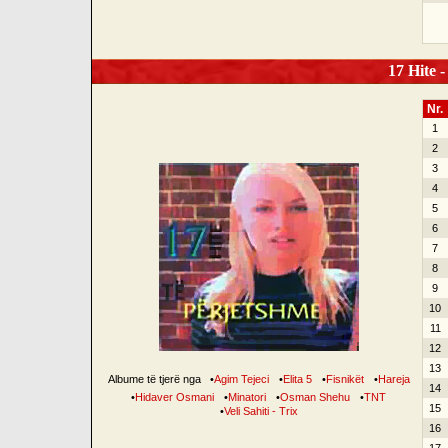
17 Hite -
Nr.
1
2
3
4
5
6
7
8
9
10
11
12
13
Albume të tjerë nga
•
Agim Tejeci
•
Elita 5
•
Fisnikët
•
Hareja
14
•
Hidaver Osmani
•
Minatori
•
Osman Shehu
•
TNT
15
•
Veli Sahiti - Trix
16