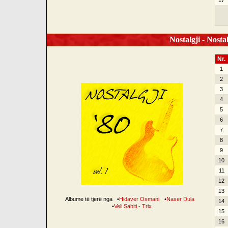
17
Nostalgji - Nostal
Nr.
1
2
3
4
5
6
7
8
9
10
11
12
13
Albume të tjerë nga
•
Hidaver Osmani
•
Naser Dula
14
•
Veli Sahiti - Trix
15
16