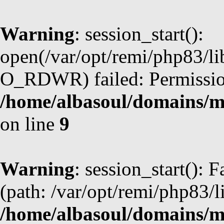
Warning
: session_start():
open(/var/opt/remi/php83/li
O_RDWR) failed: Permission
/home/albasoul/domains/m
on line
9
Warning
: session_start(): F
(path: /var/opt/remi/php83/l
/home/albasoul/domains/m