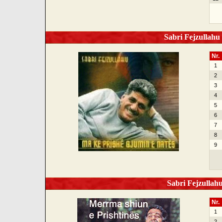
Sabri Fejzullahu 
Nr.
1
2
3
4
5
6
7
8
9
Sabri Fejzullahu
Nr.
1
2