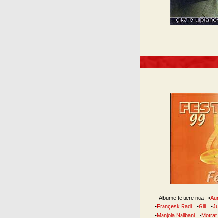
Albume të tjerë nga
•
Au
•
Françesk Radi
•
Gili
•
Ju
•
Manjola Nallbani
•
Motrat