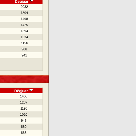
Dëgjuar
2032
1804
1498
1425
1394
1334
1156
986
941
Dëgjuar
1460
1237
1198
1020
948
880
866