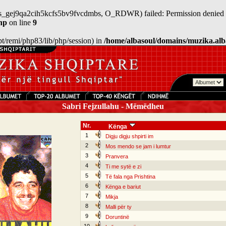
/sess_gej9qa2cih5kcfs5bv9fvcdmbs, O_RDWR) failed: Permission denied 
hp
on line
9
/opt/remi/php83/lib/php/session) in
/home/albasoul/domains/muzika.alb
Sabri Fejzullahu - Mëmëdheu
Nr.
Kënga
1
Digju digju shpirti im
2
Mos mendo se jam i lumtur
3
Pranvera
4
Ti me sytë e zi
5
Të fala nga Prishtina
6
Kënga e bariut
7
Mikja
8
Malli për ty
9
Doruntinë