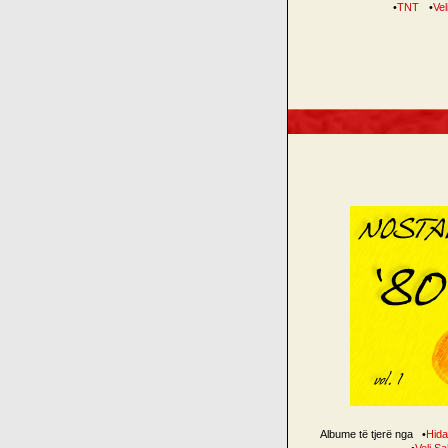
•
TNT
•
Vel
Albume të tjerë nga
•
Hid