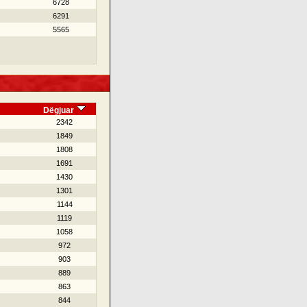
6728
6291
5565
Dëgjuar
2342
1849
1808
1691
1430
1301
1144
1119
1058
972
903
889
863
844