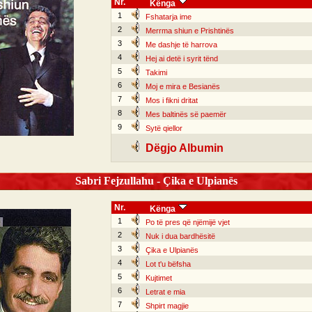
Nr.
Kënga
1
Fshatarja ime
2
Merrma shiun e Prishtinës
3
Me dashje të harrova
4
Hej ai detë i syrit tënd
5
Takimi
6
Moj e mira e Besianës
7
Mos i fikni dritat
8
Mes baltinës së paemër
9
Sytë qiellor
Dëgjo Albumin
Sabri Fejzullahu - Çika e Ulpianës
Nr.
Kënga
1
Po të pres që njëmijë vjet
2
Nuk i dua bardhësitë
3
Çika e Ulpianës
4
Lot t'u bëfsha
5
Kujtimet
6
Letrat e mia
7
Shpirt magjie