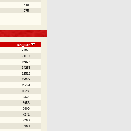
318
275
Dëgjuar
27873
21124
16674
14255
12512
12029
11724
10280
9334
8953
8803
7271
7203
6980