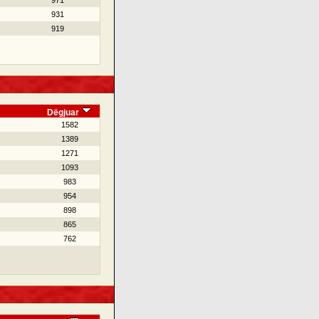
971
931
919
Dëgjuar
1582
1389
1271
1093
983
954
898
865
762