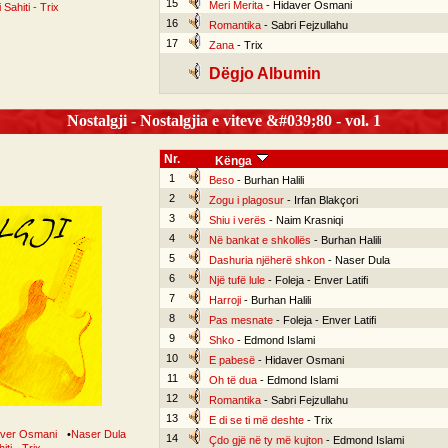
15
Meri Merita
- Hidaver Osmani
i Sahiti - Trix
16
Romantika
- Sabri Fejzullahu
17
Zana
- Trix
Dëgjo Albumin
Nostalgji - Nostalgjia e viteve &#039;80 - vol. 1
Nr.
Kënga
1
Beso
- Burhan Halili
2
Zogu i plagosur
- Irfan Blakçori
3
Shiu i verës
- Naim Krasniqi
4
Në bankat e shkollës
- Burhan Halili
5
Dashuria njëherë shkon
- Naser Dula
6
Një tufë lule
- Foleja - Enver Latifi
7
Harroji
- Burhan Halili
8
Pas mesnate
- Foleja - Enver Latifi
9
Shko
- Edmond Islami
10
E pabesë
- Hidaver Osmani
11
Oh të dua
- Edmond Islami
12
Romantika
- Sabri Fejzullahu
13
E di se ti më deshte
- Trix
aver Osmani
•
Naser Dula
14
Çdo gjë në ty më kujton
- Edmond Islami