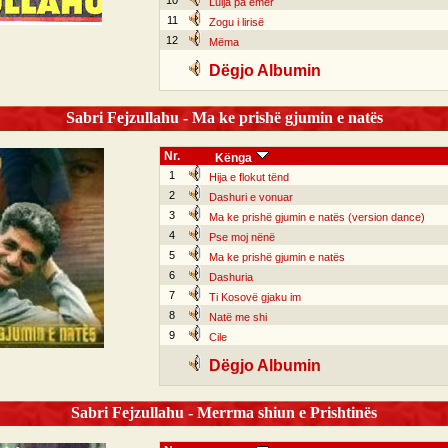
10
Lulja pa emër
11
Zogu i lirisë
12
Mëma
Dëgjo Albumin
Sabri Fejzullahu - Ma ke prishë gjumin e natës
Nr.
Kënga
1
Hija e flokut tënd
2
Dashuri e vonuar
3
Ma ke prishë gjumin e natës (version dance)
4
Pse moj nënë
5
Ma ke prishë gjumin e natës
6
Dashuria
7
Ti Kosovë gjaku im
8
Natë me shi
9
Cile
Dëgjo Albumin
Sabri Fejzullahu - Merrma shiun e Prishtinës