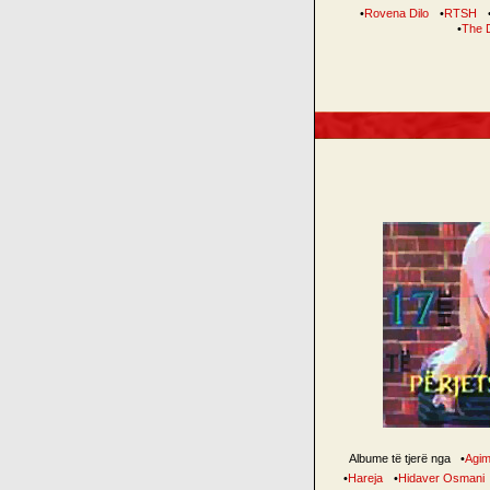
•
Rovena Dilo
•
RTSH
•
The 
Albume të tjerë nga
•
Agim
•
Hareja
•
Hidaver Osmani