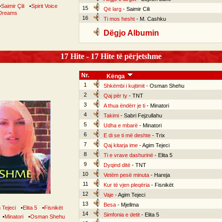
•
Saimir Çili
•
Spirit Voice
15
Që larg
- Saimir Cili
Dreams
16
Ti mos hesht
- M. Cashku
Dëgjo Albumin
17 Hite - 17 Hite të përjetshme
Nr.
Kënga
1
Shkëmbi i kujtimit
- Osman Shehu
2
Qaj për ty
- TNT
3
A thua ëndërr je ti
- Minatori
4
Takimi
- Sabri Fejzullahu
5
Udha e mbarë
- Minatori
6
E di se ti më deshte
- Trix
7
Qaj kitarja ime
- Agim Tejeci
8
Ti e vrave dashurinë
- Elita 5
9
Dyqind ditë
- TNT
10
Vetëm pesë minuta
- Hareja
11
Kur të vjen pleqëria
- Fisnikët
12
Vaje
- Agim Tejeci
13
Besa
- Mjellma
 Tejeci
•
Elita 5
•
Fisnikët
14
Simfonia e detit
- Elita 5
•
Minatori
•
Osman Shehu