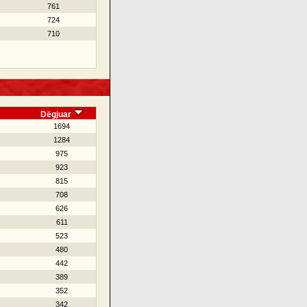
761
724
710
Dëgjuar
1694
1284
975
923
815
708
626
611
523
480
442
389
352
342