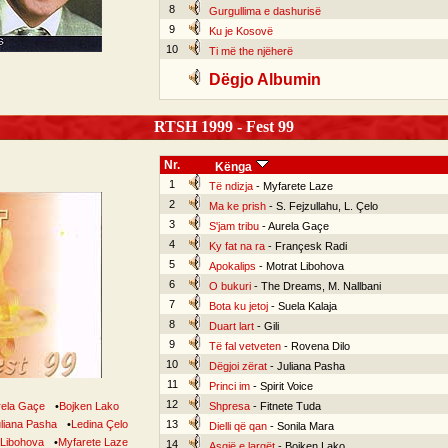
8
Gurgullima e dashurisë
9
Ku je Kosovë
10
Ti më the njëherë
Dëgjo Albumin
RTSH 1999 - Fest 99
Nr.
Kënga
1
Të ndizja
- Myfarete Laze
2
Ma ke prish
- S. Fejzullahu, L. Çelo
3
S'jam tribu
- Aurela Gaçe
4
Ky fat na ra
- Françesk Radi
5
Apokalips
- Motrat Libohova
6
O bukuri
- The Dreams, M. Nallbani
7
Bota ku jetoj
- Suela Kalaja
8
Duart lart
- Gili
9
Të fal vetveten
- Rovena Dilo
10
Dëgjoi zërat
- Juliana Pasha
11
Princi im
- Spirit Voice
12
rela Gaçe
•
Bojken Lako
Shpresa
- Fitnete Tuda
liana Pasha
•
Ledina Çelo
13
Dielli që qan
- Sonila Mara
 Libohova
•
Myfarete Laze
14
Asgjë e largët
- Bojken Lako