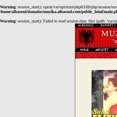
Warning
: session_start(): open(/var/opt/remi/php83/lib/php/session
/home/albasoul/domains/muzika.albasoul.com/public_html/main.p
Warning
: session_start(): Failed to read session data: files (path: /var