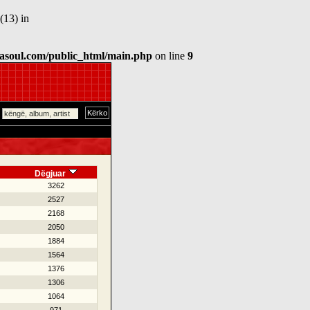
(13) in
asoul.com/public_html/main.php
on line
9
Dëgjuar
3262
2527
2168
2050
1884
1564
1376
1306
1064