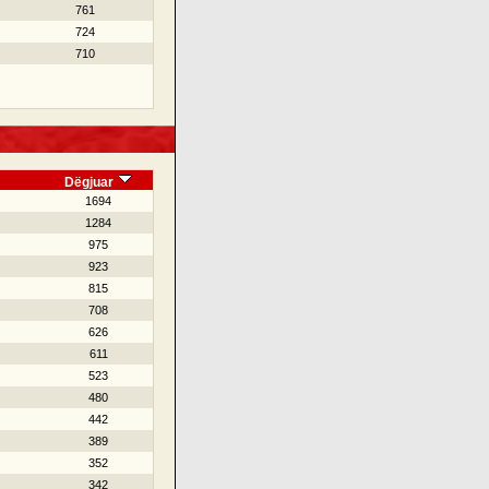
761
724
710
Dëgjuar
1694
1284
975
923
815
708
626
611
523
480
442
389
352
342