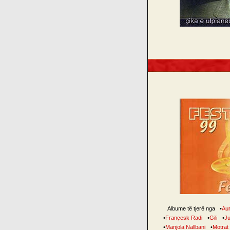
Albume të tjerë nga
•
Au
•
Françesk Radi
•
Gili
•
Ju
•
Manjola Nallbani
•
Motrat