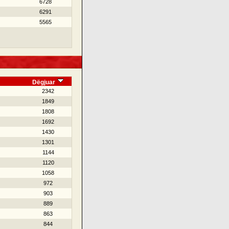
6728
6291
5565
Dëgjuar
2342
1849
1808
1692
1430
1301
1144
1120
1058
972
903
889
863
844