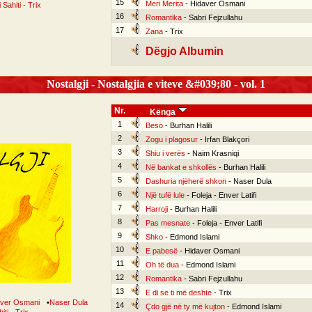
15
Meri Merita
- Hidaver Osmani
i Sahiti - Trix
16
Romantika
- Sabri Fejzullahu
17
Zana
- Trix
Dëgjo Albumin
Nostalgji - Nostalgjia e viteve &#039;80 - vol. 1
Nr.
Kënga
1
Beso
- Burhan Halili
2
Zogu i plagosur
- Irfan Blakçori
3
Shiu i verës
- Naim Krasniqi
4
Në bankat e shkollës
- Burhan Halili
5
Dashuria njëherë shkon
- Naser Dula
6
Një tufë lule
- Foleja - Enver Latifi
7
Harroji
- Burhan Halili
8
Pas mesnate
- Foleja - Enver Latifi
9
Shko
- Edmond Islami
10
E pabesë
- Hidaver Osmani
11
Oh të dua
- Edmond Islami
12
Romantika
- Sabri Fejzullahu
13
E di se ti më deshte
- Trix
aver Osmani
•
Naser Dula
14
Çdo gjë në ty më kujton
- Edmond Islami