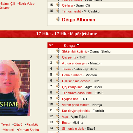
•
Saimir Çili
•
Spirit Voice
15
Që larg
- Saimir Cili
Dreams
16
Ti mos hesht
- M. Cashku
Dëgjo Albumin
17 Hite - 17 Hite të përjetshme
Nr.
Kënga
1
Shkëmbi i kujtimit
- Osman Shehu
2
Qaj për ty
- TNT
3
A thua ëndërr je ti
- Minatori
4
Takimi
- Sabri Fejzullahu
5
Udha e mbarë
- Minatori
6
E di se ti më deshte
- Trix
7
Qaj kitarja ime
- Agim Tejeci
8
Ti e vrave dashurinë
- Elita 5
9
Dyqind ditë
- TNT
10
Vetëm pesë minuta
- Hareja
11
Kur të vjen pleqëria
- Fisnikët
12
Vaje
- Agim Tejeci
13
Besa
- Mjellma
 Tejeci
•
Elita 5
•
Fisnikët
14
Simfonia e detit
- Elita 5
•
Minatori
•
Osman Shehu