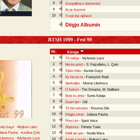
8
Gurgullima e dashurisë
9
Ku je Kosovë
10
Ti më the njëherë
Dëgjo Albumin
RTSH 1999 - Fest 99
Nr.
Kënga
1
Të ndizja
- Myfarete Laze
2
Ma ke prish
- S. Fejzullahu, L. Çelo
3
S'jam tribu
- Aurela Gaçe
4
Ky fat na ra
- Françesk Radi
5
Apokalips
- Motrat Libohova
6
O bukuri
- The Dreams, M. Nallbani
7
Bota ku jetoj
- Suela Kalaja
8
Duart lart
- Gili
9
Të fal vetveten
- Rovena Dilo
10
Dëgjoi zërat
- Juliana Pasha
11
Princi im
- Spirit Voice
12
rela Gaçe
•
Bojken Lako
Shpresa
- Fitnete Tuda
liana Pasha
•
Ledina Çelo
13
Dielli që qan
- Sonila Mara
 Libohova
•
Myfarete Laze
14
Asgjë e largët
- Bojken Lako