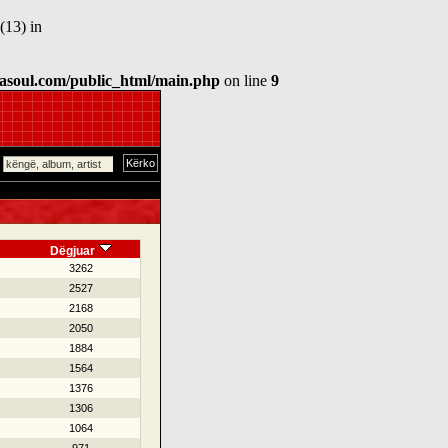
(13) in
asoul.com/public_html/main.php
on line
9
Dëgjuar
3262
2527
2168
2050
1884
1564
1376
1306
1064