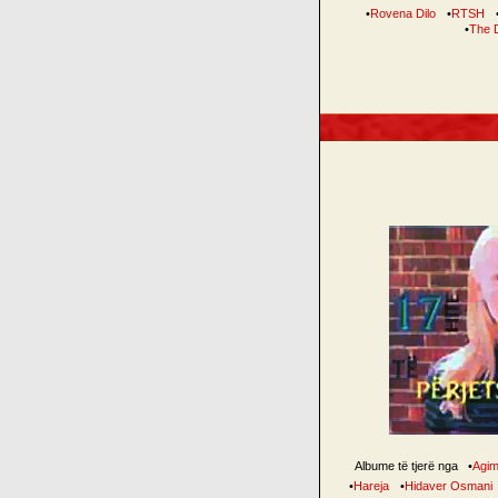
•
Rovena Dilo
•
RTSH
•
The 
Albume të tjerë nga
•
Agim
•
Hareja
•
Hidaver Osmani