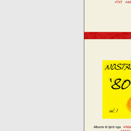
•
TNT
•
Vel
Albume të tjerë nga
•
Hid