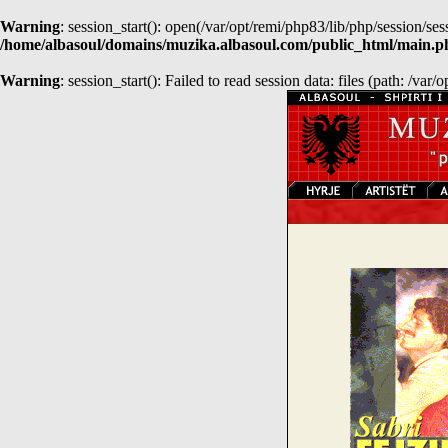
Warning
: session_start(): open(/var/opt/remi/php83/lib/php/session
/home/albasoul/domains/muzika.albasoul.com/public_html/main.p
Warning
: session_start(): Failed to read session data: files (path: /var