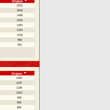
Dëgjuar
2032
1804
1498
1425
1394
1334
1156
986
941
Dëgjuar
1460
1237
1198
1020
948
880
866