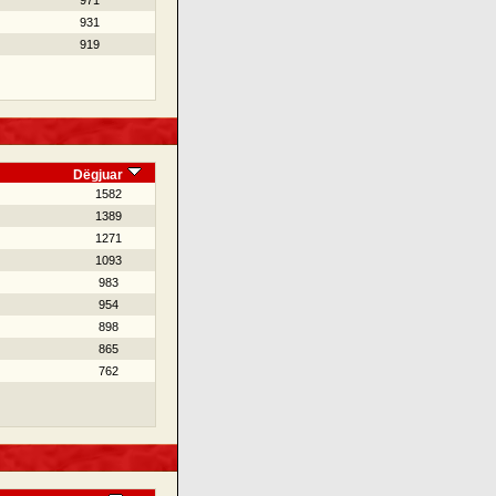
971
931
919
Dëgjuar
1582
1389
1271
1093
983
954
898
865
762