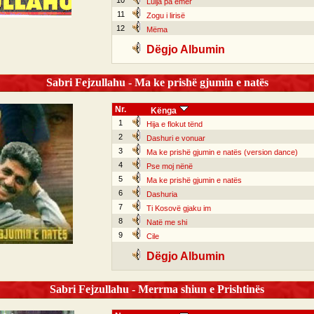
10
Lulja pa emër
11
Zogu i lirisë
12
Mëma
Dëgjo Albumin
Sabri Fejzullahu - Ma ke prishë gjumin e natës
Nr.
Kënga
1
Hija e flokut tënd
2
Dashuri e vonuar
3
Ma ke prishë gjumin e natës (version dance)
4
Pse moj nënë
5
Ma ke prishë gjumin e natës
6
Dashuria
7
Ti Kosovë gjaku im
8
Natë me shi
9
Cile
Dëgjo Albumin
Sabri Fejzullahu - Merrma shiun e Prishtinës