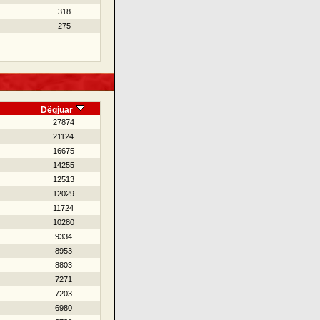
318
275
Dëgjuar
27874
21124
16675
14255
12513
12029
11724
10280
9334
8953
8803
7271
7203
6980