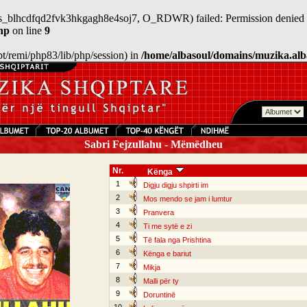
/sess_blhcdfqd2fvk3hkgagh8e4soj7, O_RDWR) failed: Permission denied 
hp
on line
9
/opt/remi/php83/lib/php/session) in
/home/albasoul/domains/muzika.alb
Sabri Fejzullahu - Mëmëdheu
Nr.
Kënga
1
Digju digju shpirti im
2
Mos mendo se jam i lumtur
3
Pranvera
4
Ti me sytë e zi
5
Të fala nga Prishtina
6
Kënga e bariut
7
Mikja
8
Malli për ty
9
Doruntinë