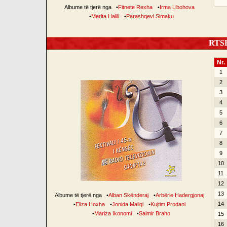
Albume të tjerë nga
•
Fitnete Rexha
•
Irma Libohova
•
Merita Halili
•
Parashqevi Simaku
RTSH 
Nr.
1
2
3
4
5
6
7
8
9
10
11
12
13
Albume të tjerë nga
•
Alban Skënderaj
•
Arbërie Hadergjonaj
14
•
Eliza Hoxha
•
Jonida Maliqi
•
Kujtim Prodani
•
Mariza Ikonomi
•
Saimir Braho
15
16