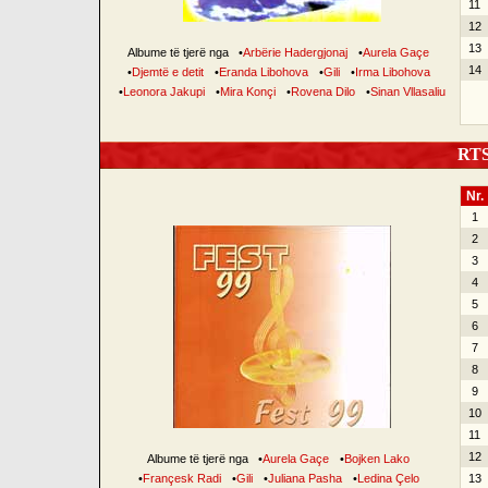
11
12
13
Albume të tjerë nga
•
Arbërie Hadergjonaj
•
Aurela Gaçe
14
•
Djemtë e detit
•
Eranda Libohova
•
Gili
•
Irma Libohova
•
Leonora Jakupi
•
Mira Konçi
•
Rovena Dilo
•
Sinan Vllasaliu
RTSH
Nr.
1
2
3
4
5
6
7
8
9
10
11
12
Albume të tjerë nga
•
Aurela Gaçe
•
Bojken Lako
•
Françesk Radi
•
Gili
•
Juliana Pasha
•
Ledina Çelo
13