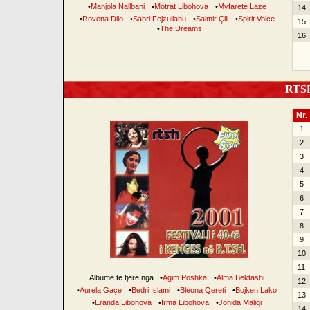
•
Manjola Nallbani
•
Motrat Libohova
•
Myfarete Laze
14
•
Rovena Dilo
•
Sabri Fejzullahu
•
Saimir Çili
•
Spirit Voice
15
•
The Dreams
16
RTSH 
Nr.
1
2
3
4
5
6
7
8
9
10
11
Albume të tjerë nga
•
Agim Poshka
•
Alma Bektashi
12
•
Aurela Gaçe
•
Bedri Islami
•
Bleona Qereti
•
Bojken Lako
13
•
Eranda Libohova
•
Irma Libohova
•
Jonida Maliqi
14