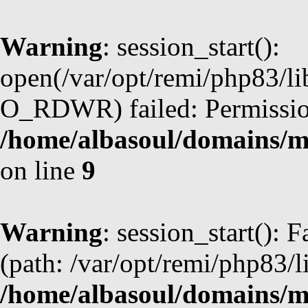
Warning
: session_start():
open(/var/opt/remi/php83/l
O_RDWR) failed: Permission
/home/albasoul/domains/m
on line
9
Warning
: session_start(): F
(path: /var/opt/remi/php83/l
/home/albasoul/domains/m