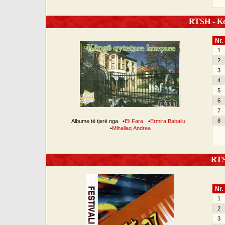
RTSH - Ko
Nr.
1
2
3
4
5
6
7
8
Albume të tjerë nga
•
Eli Fara
•
Ermira Babaliu
•
Mihallaq Andrea
RTSH
Nr.
1
2
3