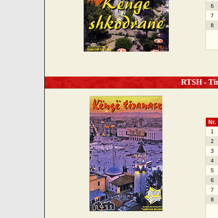
6
7
8
RTSH - Tir
Nr.
1
2
3
4
5
6
7
8