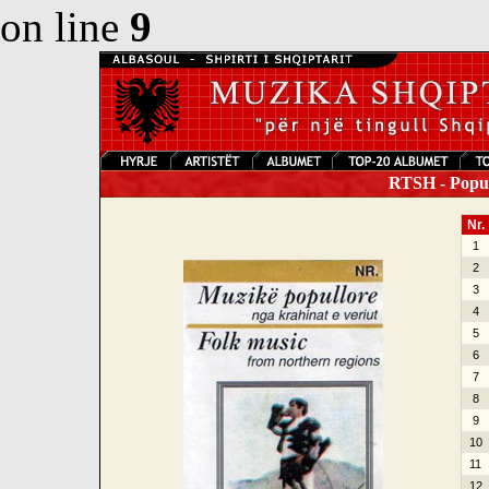
on line
9
RTSH - Popull
Nr.
1
2
3
4
5
6
7
8
9
10
11
12