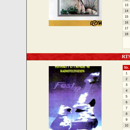
13
14
15
16
17
18
RTSH
Nr.
1
2
3
4
5
6
7
8
9
10