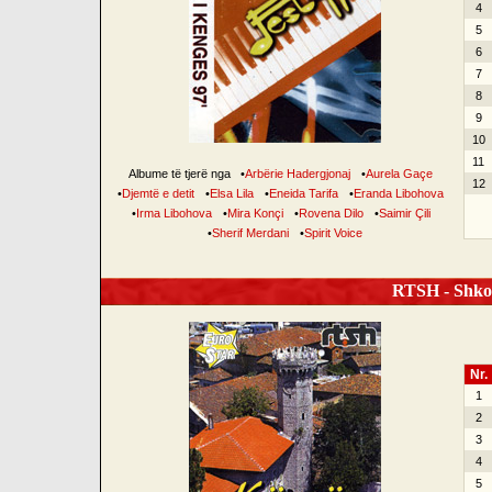
4
5
6
7
8
9
10
11
Albume të tjerë nga
•
Arbërie Hadergjonaj
•
Aurela Gaçe
12
•
Djemtë e detit
•
Elsa Lila
•
Eneida Tarifa
•
Eranda Libohova
•
Irma Libohova
•
Mira Konçi
•
Rovena Dilo
•
Saimir Çili
•
Sherif Merdani
•
Spirit Voice
RTSH - Shko
Nr.
1
2
3
4
5