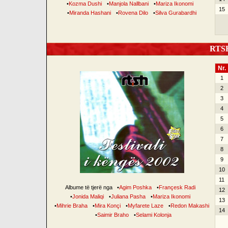
•
Kozma Dushi
•
Manjola Nallbani
•
Mariza Ikonomi
15
•
Miranda Hashani
•
Rovena Dilo
•
Silva Gurabardhi
RTSH 
Nr.
1
2
3
4
5
6
7
8
9
10
11
Albume të tjerë nga
•
Agim Poshka
•
Françesk Radi
12
•
Jonida Maliqi
•
Juliana Pasha
•
Mariza Ikonomi
13
•
Mihrie Braha
•
Mira Konçi
•
Myfarete Laze
•
Redon Makashi
14
•
Saimir Braho
•
Selami Kolonja