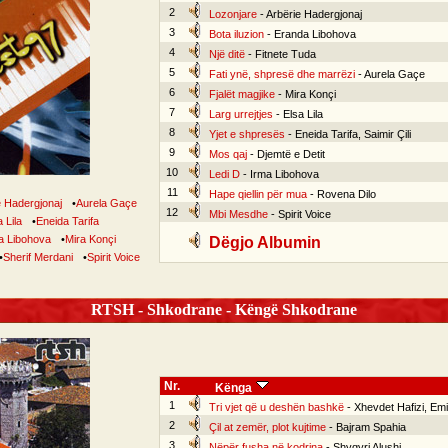
2
Lozonjare
- Arbërie Hadergjonaj
3
Bota iluzion
- Eranda Libohova
4
Një ditë
- Fitnete Tuda
5
Fati ynë, shpresë dhe marrëzi
- Aurela Gaçe
6
Fjalët magjike
- Mira Konçi
7
Larg urrejtjes
- Elsa Lila
8
Yjet e shpresës
- Eneida Tarifa, Saimir Çili
9
Mos qaj
- Djemtë e Detit
10
Ledi D
- Irma Libohova
11
Hape qiellin për mua
- Rovena Dilo
e Hadergjonaj
•
Aurela Gaçe
12
Mbi Mesdhe
- Spirit Voice
 Lila
•
Eneida Tarifa
a Libohova
•
Mira Konçi
Dëgjo Albumin
•
Sherif Merdani
•
Spirit Voice
RTSH - Shkodrane - Këngë Shkodrane
Nr.
Kënga
1
Tri vjet që u deshën bashkë
- Xhevdet Hafizi, Emil
2
Çil at zemër, plot kujtime
- Bajram Spahia
3
Nëpër fusha në kodrina
- Shyqyri Alushi