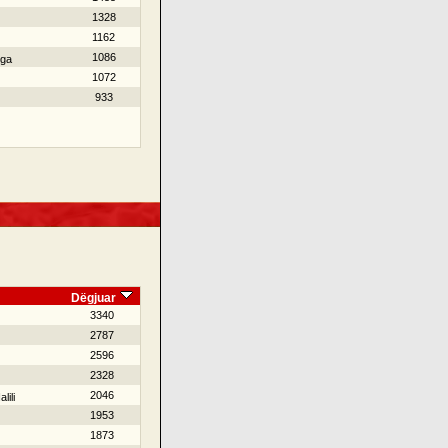
1328
1162
1086
nga
1072
933
Dëgjuar
3340
2787
2596
2328
2046
lili
1953
1873