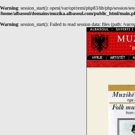
Warning
: session_start(): open(/var/opt/remi/php83/lib/php/sessio
/home/albasoul/domains/muzika.albasoul.com/public_html/main.p
Warning
: session_start(): Failed to read session data: files (path: /var