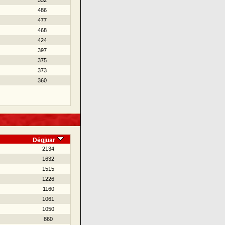
552
486
477
468
424
397
375
373
360
Dëgjuar
2134
1632
1515
1226
1160
1061
1050
860