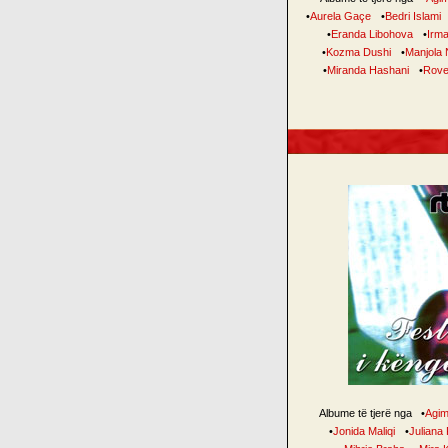
•
Aurela Gaçe
•
Bedri Islami
•
Eranda Libohova
•
Irm
•
Kozma Dushi
•
Manjola 
•
Miranda Hashani
•
Rove
Albume të tjerë nga
•
Agim
•
Jonida Maliqi
•
Juliana