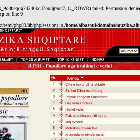
n/sess_9o8beqog74246kc37ou3jrau47, O_RDWR) failed: Permission denied
hp
on line
9
/opt/remi/php83/lib/php/session) in
/home/albasoul/domains/muzika.alb
RTSH - Popullore nga krahinat e veriut
Nr.
Kënga
1
Çike e bukur dil në shkallë
2
S'rrihet Dibra me kërbaç
3
Potpuri këngësh Shkodrane
4
Ore vëlla i motrës
5
Hidhet vallja
6
Plak u bafsha po s'të mora
7
Moj syzezë
8
Metelikun ta kam falë
9
Xhamadanin qëndis nana