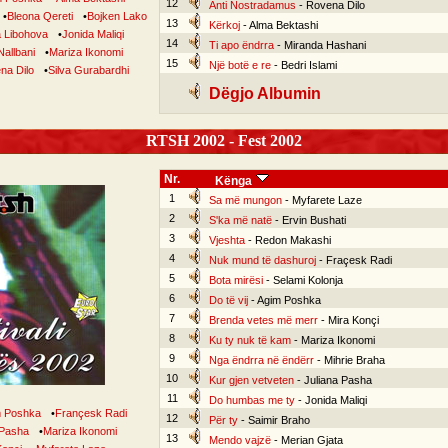
12
Anti Nostradamus
- Rovena Dilo
•
Bleona Qereti
•
Bojken Lako
13
Kërkoj
- Alma Bektashi
a Libohova
•
Jonida Maliqi
14
Ti apo ëndrra
- Miranda Hashani
Nallbani
•
Mariza Ikonomi
15
Një botë e re
- Bedri Islami
na Dilo
•
Silva Gurabardhi
Dëgjo Albumin
RTSH 2002 - Fest 2002
Nr.
Kënga
1
Sa më mungon
- Myfarete Laze
2
S'ka më natë
- Ervin Bushati
3
Vjeshta
- Redon Makashi
4
Nuk mund të dashuroj
- Fraçesk Radi
5
Bota mirësi
- Selami Kolonja
6
Do të vij
- Agim Poshka
7
Brenda vetes më merr
- Mira Konçi
8
Ku ty nuk të kam
- Mariza Ikonomi
9
Nga ëndrra në ëndërr
- Mihrie Braha
10
Kur gjen vetveten
- Juliana Pasha
11
Do humbas me ty
- Jonida Maliqi
 Poshka
•
Françesk Radi
12
Për ty
- Saimir Braho
 Pasha
•
Mariza Ikonomi
13
Mendo vajzë
- Merian Gjata