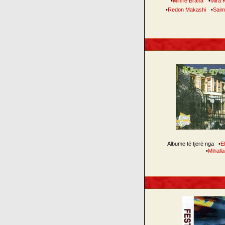
•
Mihrie Braha
•
Mira 
•
Redon Makashi
•
Saim
Albume të tjerë nga
•
E
•
Mihall