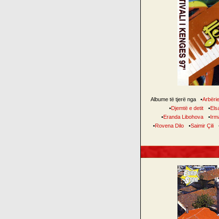
Albume të tjerë nga
•
Arbëri
•
Djemtë e detit
•
Elsa
•
Eranda Libohova
•
Irm
•
Rovena Dilo
•
Saimir Çili