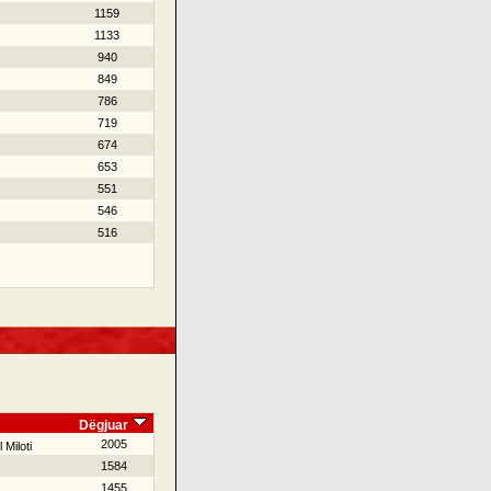
1159
1133
940
849
786
719
674
653
551
546
516
Dëgjuar
2005
 Miloti
1584
1455