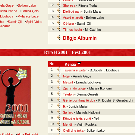
12
rela Gaçe
•
Bojken Lako
Shpresa
- Fitnete Tuda
liana Pasha
•
Ledina Çelo
13
Dielli që qan
- Sonila Mara
 Libohova
•
Myfarete Laze
14
Asgjë e largët
- Bojken Lako
ahu
•
Saimir Çili
•
Spirit Voice
15
Që larg
- Saimir Cili
Dreams
16
Ti mos hesht
- M. Cashku
Dëgjo Albumin
RTSH 2001 - Fest 2001
Nr.
Kënga
1
Taverna e vjetër
- B. Alibali, I. Libohova
2
Ndjej
- Aurela Gaçe
3
Më prit
- Eranda Libohova
4
Zjarrin do ta gjej
- Mariza Ikonomi
5
Telefon
- Bleona Qerreti
6
Gënje por thuaj të dua
- K. Dushi, S. Gurabardhi
7
Ik
- Jonida Maliqi
8
Sa larg
- Manjola Nallbani
9
Këngë e jetës sonë
- Yell
10
Mendim
- Agim Poshka
11
Qielli dhe toka
- Bojken Lako
m Poshka
•
Alma Bektashi