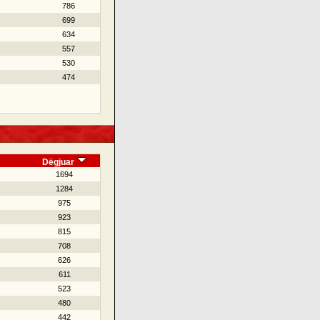
786
699
634
557
530
474
Dëgjuar
1694
1284
975
923
815
708
626
611
523
480
442