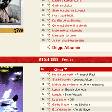
10
Dasma e Kamber Loshit
11
Gurët e sokakut
12
Shtrohet sofra, nis kuvendi
13
I kam thanë bilbilit
14
Karafilat që ka Shkodra
15
Çohu moj çike e dil te shkalla
16
Moj e mirë syrin Larushe
17
Marshalla moj bukuri
18
Ja kam dhanë besën djalit
Dëgjo Albumin
RTSH 1998 - Fest 98
Nr.
Kënga
1
Humba pranverën
- Françesk Radi
2
S'ta lë Kosovën
- Leonora Jakupi
3
Mirësia dhe e vërteta
- Arbërie Hadergjonaj
4
Lypsarja
- Eranda Libohova
5
Largohu
- Sinan Vllasaliu
6
Le të puthen
- Gili
7
Gjethe Shtatori
- Irma Libohova
8
E pafajshme jam
- Aurela Gaçe