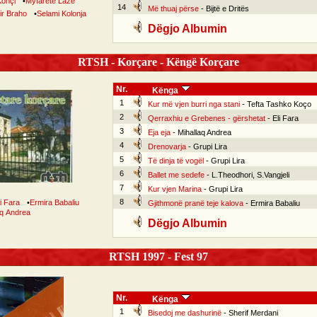
Konçi
•
Myfarete Laze
14
Më thuaj përse
- Bijtë e Dritës
ir Braho
•
Selami Kolonja
Dëgjo Albumin
RTSH - Korçare - Këngë Korçare
Nr.
Kënga
1
Kur më vjen burri nga stani
- Tefta Tashko Koço
2
Qerraxhiu e Grebenes - gërshetat
- Eli Fara
3
Eja eja
- Mihallaq Andrea
4
Drenovarja
- Grupi Lira
5
Të dinja të vogël
- Grupi Lira
6
Ballet me sedefe
- L.Theodhori, S.Vangjeli
7
Kur vjen Marina
- Grupi Lira
8
li Fara
•
Ermira Babaliu
Gjithmonë pranë teje kalova
- Ermira Babaliu
aq Andrea
Dëgjo Albumin
RTSH 1997 - Fest 97
Nr.
Kënga
1
Bisedoj me dashurinë
- Sherif Merdani