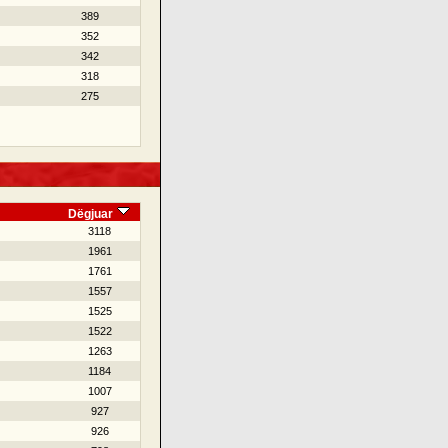
389
352
342
318
275
Dëgjuar
3118
1961
1761
1557
1525
1522
1263
1184
1007
927
926