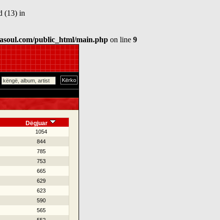
 (13) in
asoul.com/public_html/main.php
on line
9
Dëgjuar
1054
844
785
753
665
629
623
590
565