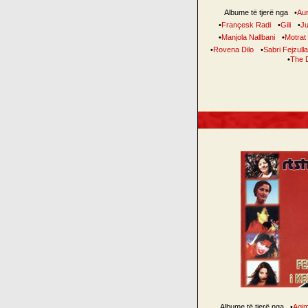
Albume të tjerë nga
•
Au
•
Françesk Radi
•
Gili
•
Ju
•
Manjola Nallbani
•
Motrat
•
Rovena Dilo
•
Sabri Fejzull
•
The 
Albume të tjerë nga
•
Agi