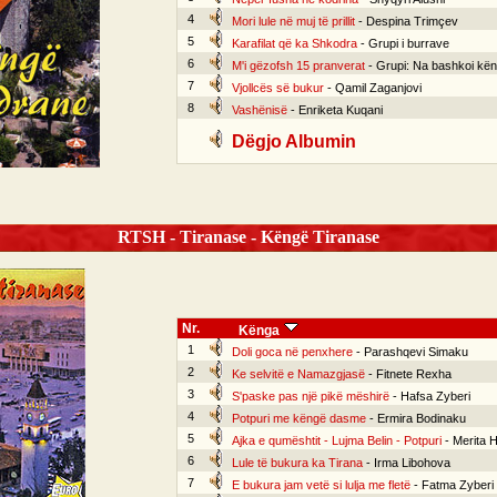
4
Mori lule në muj të prillit
- Despina Trimçev
5
Karafilat që ka Shkodra
- Grupi i burrave
6
M'i gëzofsh 15 pranverat
- Grupi: Na bashkoi kë
7
Vjollcës së bukur
- Qamil Zaganjovi
8
Vashënisë
- Enriketa Kuqani
Dëgjo Albumin
RTSH - Tiranase - Këngë Tiranase
Nr.
Kënga
1
Doli goca në penxhere
- Parashqevi Simaku
2
Ke selvitë e Namazgjasë
- Fitnete Rexha
3
S'paske pas një pikë mëshirë
- Hafsa Zyberi
4
Potpuri me këngë dasme
- Ermira Bodinaku
5
Ajka e qumështit - Lujma Belin - Potpuri
- Merita Ha
6
Lule të bukura ka Tirana
- Irma Libohova
7
E bukura jam vetë si lulja me fletë
- Fatma Zyberi