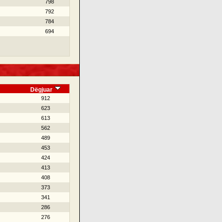
798
792
784
694
Dëgjuar
912
623
613
562
489
453
424
413
408
373
341
286
276