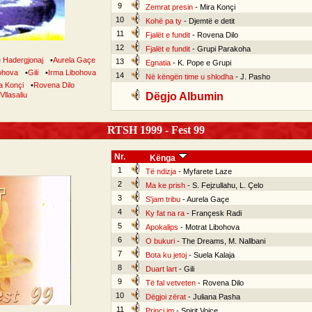
9
Zemrat presin
- Mira Konçi
10
Kohë pa ty
- Djemtë e detit
11
Fjalët e fundit
- Rovena Dilo
12
Fjalët e fundit
- Grupi Parakoha
e Hadergjonaj
•
Aurela Gaçe
13
Egnatia
- K. Pope e Grupi
ohova
•
Gili
•
Irma Libohova
14
Në këngën time u shlodha
- J. Pasho
a Konçi
•
Rovena Dilo
Vllasaliu
Dëgjo Albumin
RTSH 1999 - Fest 99
Nr.
Kënga
1
Të ndizja
- Myfarete Laze
2
Ma ke prish
- S. Fejzullahu, L. Çelo
3
S'jam tribu
- Aurela Gaçe
4
Ky fat na ra
- Françesk Radi
5
Apokalips
- Motrat Libohova
6
O bukuri
- The Dreams, M. Nallbani
7
Bota ku jetoj
- Suela Kalaja
8
Duart lart
- Gili
9
Të fal vetveten
- Rovena Dilo
10
Dëgjoi zërat
- Juliana Pasha
11
Princi im
- Spirit Voice