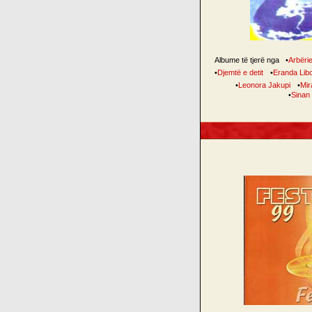
Albume të tjerë nga
•
Arbëri
•
Djemtë e detit
•
Eranda Lib
•
Leonora Jakupi
•
Mir
•
Sinan 