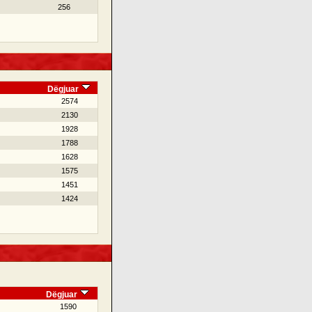
256
Dëgjuar
2574
2130
1928
1788
1628
1575
1451
1424
Dëgjuar
1590