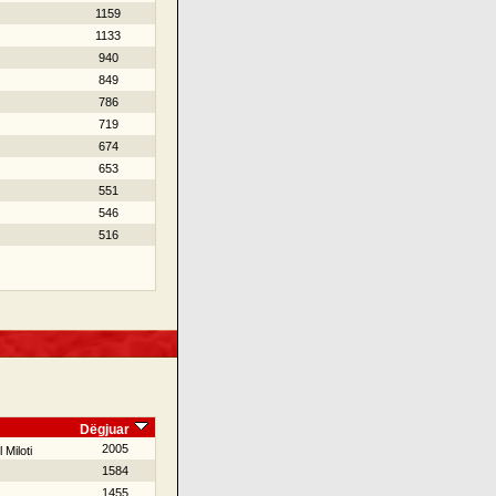
1159
1133
940
849
786
719
674
653
551
546
516
Dëgjuar
2005
 Miloti
1584
1455