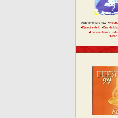
Albume të tjerë nga
•
Arbëri
•
Djemtë e detit
•
Eranda Lib
•
Leonora Jakupi
•
Mir
•
Sinan 