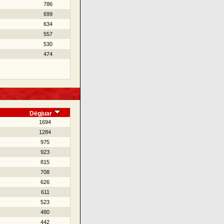
786
699
634
557
530
474
Dëgjuar
1694
1284
975
923
815
708
626
611
523
480
442