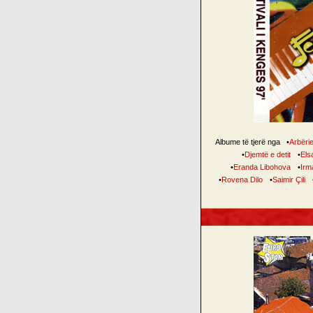
Albume të tjerë nga
•
Arbëri
•
Djemtë e detit
•
Elsa
•
Eranda Libohova
•
Irm
•
Rovena Dilo
•
Saimir Çili