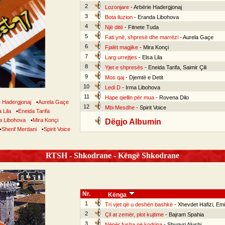
2
Lozonjare
- Arbërie Hadergjonaj
3
Bota iluzion
- Eranda Libohova
4
Një ditë
- Fitnete Tuda
5
Fati ynë, shpresë dhe marrëzi
- Aurela Gaçe
6
Fjalët magjike
- Mira Konçi
7
Larg urrejtjes
- Elsa Lila
8
Yjet e shpresës
- Eneida Tarifa, Saimir Çili
9
Mos qaj
- Djemtë e Detit
10
Ledi D
- Irma Libohova
11
Hape qiellin për mua
- Rovena Dilo
e Hadergjonaj
•
Aurela Gaçe
12
Mbi Mesdhe
- Spirit Voice
 Lila
•
Eneida Tarifa
a Libohova
•
Mira Konçi
Dëgjo Albumin
•
Sherif Merdani
•
Spirit Voice
RTSH - Shkodrane - Këngë Shkodrane
Nr.
Kënga
1
Tri vjet që u deshën bashkë
- Xhevdet Hafizi, Emil
2
Çil at zemër, plot kujtime
- Bajram Spahia
3
Nëpër fusha në kodrina
- Shyqyri Alushi