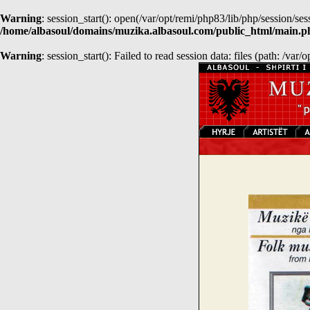
Warning
: session_start(): open(/var/opt/remi/php83/lib/php/session/
/home/albasoul/domains/muzika.albasoul.com/public_html/main.p
Warning
: session_start(): Failed to read session data: files (path: /var