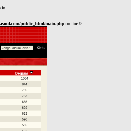
 in
asoul.com/public_html/main.php
on line
9
Dëgjuar
1054
844
785
753
665
629
623
590
565