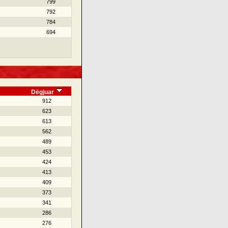
799
792
784
694
Dëgjuar
912
623
613
562
489
453
424
413
409
373
341
286
276