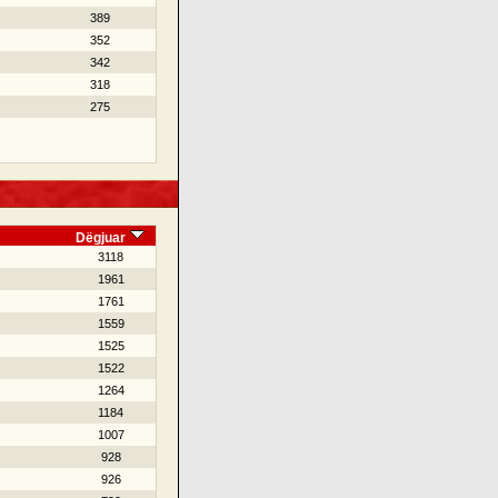
389
352
342
318
275
Dëgjuar
3118
1961
1761
1559
1525
1522
1264
1184
1007
928
926