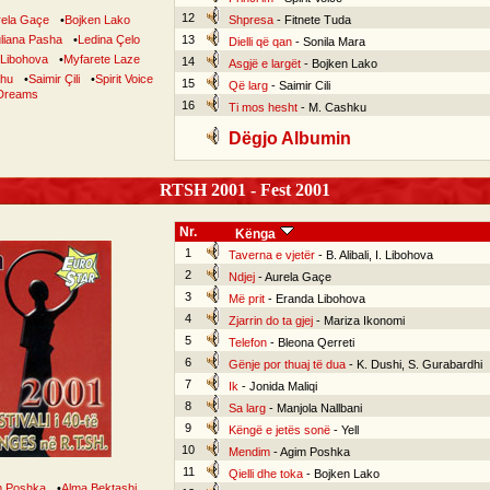
12
rela Gaçe
•
Bojken Lako
Shpresa
- Fitnete Tuda
liana Pasha
•
Ledina Çelo
13
Dielli që qan
- Sonila Mara
 Libohova
•
Myfarete Laze
14
Asgjë e largët
- Bojken Lako
ahu
•
Saimir Çili
•
Spirit Voice
15
Që larg
- Saimir Cili
Dreams
16
Ti mos hesht
- M. Cashku
Dëgjo Albumin
RTSH 2001 - Fest 2001
Nr.
Kënga
1
Taverna e vjetër
- B. Alibali, I. Libohova
2
Ndjej
- Aurela Gaçe
3
Më prit
- Eranda Libohova
4
Zjarrin do ta gjej
- Mariza Ikonomi
5
Telefon
- Bleona Qerreti
6
Gënje por thuaj të dua
- K. Dushi, S. Gurabardhi
7
Ik
- Jonida Maliqi
8
Sa larg
- Manjola Nallbani
9
Këngë e jetës sonë
- Yell
10
Mendim
- Agim Poshka
11
Qielli dhe toka
- Bojken Lako
m Poshka
•
Alma Bektashi