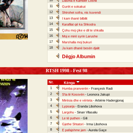
10
Dasma e Kamber Loshit
11
Gurët e sokakut
12
Shtrohet sofra, nis kuvendi
13
I kam thanë bilbilit
14
Karafilat që ka Shkodra
15
Çohu moj çike e dil te shkalla
16
Moj e mirë syrin Larushe
17
Marshalla moj bukuri
18
Ja kam dhanë besën djalit
Dëgjo Albumin
RTSH 1998 - Fest 98
Nr.
Kënga
1
Humba pranverën
- Françesk Radi
2
S'ta lë Kosovën
- Leonora Jakupi
3
Mirësia dhe e vërteta
- Arbërie Hadergjonaj
4
Lypsarja
- Eranda Libohova
5
Largohu
- Sinan Vllasaliu
6
Le të puthen
- Gili
7
Gjethe Shtatori
- Irma Libohova
8
E pafajshme jam
- Aurela Gaçe