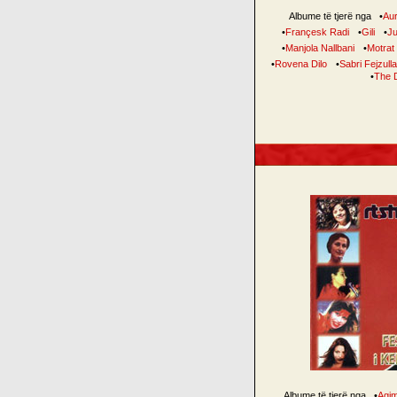
Albume të tjerë nga
•
Au
•
Françesk Radi
•
Gili
•
Ju
•
Manjola Nallbani
•
Motrat
•
Rovena Dilo
•
Sabri Fejzull
•
The 
Albume të tjerë nga
•
Agi