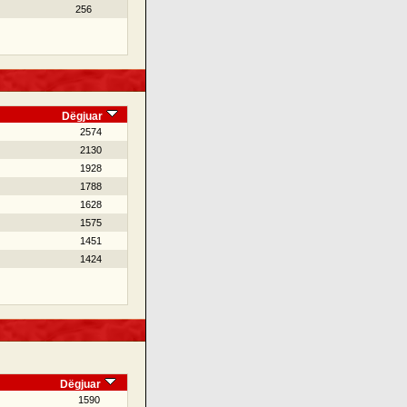
256
Dëgjuar
2574
2130
1928
1788
1628
1575
1451
1424
Dëgjuar
1590