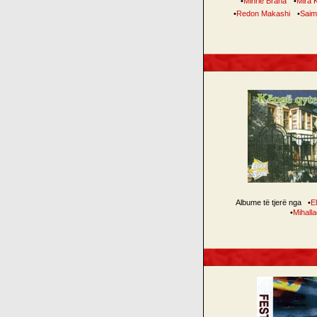
•
Mihrie Braha
•
Mira 
•
Redon Makashi
•
Saim
Albume të tjerë nga
•
E
•
Mihall