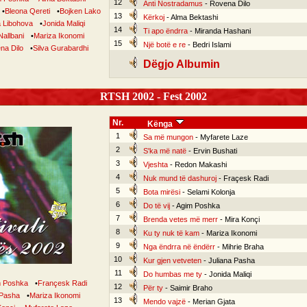
12
Anti Nostradamus
- Rovena Dilo
•
Bleona Qereti
•
Bojken Lako
13
Kërkoj
- Alma Bektashi
a Libohova
•
Jonida Maliqi
14
Ti apo ëndrra
- Miranda Hashani
Nallbani
•
Mariza Ikonomi
15
Një botë e re
- Bedri Islami
na Dilo
•
Silva Gurabardhi
Dëgjo Albumin
RTSH 2002 - Fest 2002
Nr.
Kënga
1
Sa më mungon
- Myfarete Laze
2
S'ka më natë
- Ervin Bushati
3
Vjeshta
- Redon Makashi
4
Nuk mund të dashuroj
- Fraçesk Radi
5
Bota mirësi
- Selami Kolonja
6
Do të vij
- Agim Poshka
7
Brenda vetes më merr
- Mira Konçi
8
Ku ty nuk të kam
- Mariza Ikonomi
9
Nga ëndrra në ëndërr
- Mihrie Braha
10
Kur gjen vetveten
- Juliana Pasha
11
Do humbas me ty
- Jonida Maliqi
 Poshka
•
Françesk Radi
12
Për ty
- Saimir Braho
 Pasha
•
Mariza Ikonomi
13
Mendo vajzë
- Merian Gjata