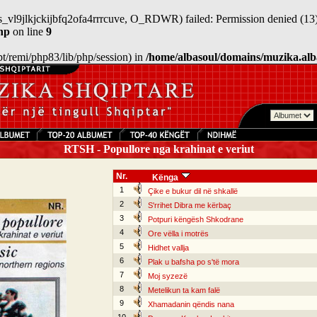
sess_vl9jlkjckijbfq2ofa4rrrcuve, O_RDWR) failed: Permission denied (13)
hp
on line
9
/opt/remi/php83/lib/php/session) in
/home/albasoul/domains/muzika.alb
RTSH - Popullore nga krahinat e veriut
Nr.
Kënga
1
Çike e bukur dil në shkallë
2
S'rrihet Dibra me kërbaç
3
Potpuri këngësh Shkodrane
4
Ore vëlla i motrës
5
Hidhet vallja
6
Plak u bafsha po s'të mora
7
Moj syzezë
8
Metelikun ta kam falë
9
Xhamadanin qëndis nana