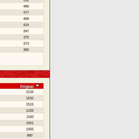
552
486
477
468
424
397
375
373
360
Dëgjuar
2134
1632
1515
1226
1160
1061
1050
860