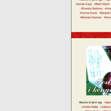
•
Aurela Gaçe
•
Bedri Islami
•
Eranda Libohova
•
Irm
•
Kozma Dushi
•
Manjola 
•
Miranda Hashani
•
Rove
Albume të tjerë nga
•
Agim
•
Jonida Maliqi
•
Juliana