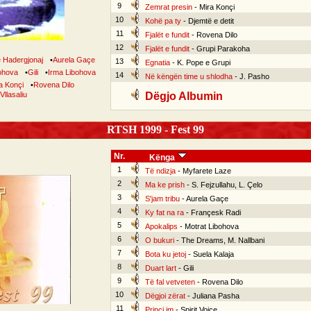
9
Zemrat presin
- Mira Konçi
10
Kohë pa ty
- Djemtë e detit
11
Fjalët e fundit
- Rovena Dilo
12
Fjalët e fundit
- Grupi Parakoha
e Hadergjonaj
•
Aurela Gaçe
13
Egnatia
- K. Pope e Grupi
ohova
•
Gili
•
Irma Libohova
14
Në këngën time u shlodha
- J. Pasho
a Konçi
•
Rovena Dilo
Vllasaliu
Dëgjo Albumin
RTSH 1999 - Fest 99
Nr.
Kënga
1
Të ndizja
- Myfarete Laze
2
Ma ke prish
- S. Fejzullahu, L. Çelo
3
S'jam tribu
- Aurela Gaçe
4
Ky fat na ra
- Françesk Radi
5
Apokalips
- Motrat Libohova
6
O bukuri
- The Dreams, M. Nallbani
7
Bota ku jetoj
- Suela Kalaja
8
Duart lart
- Gili
9
Të fal vetveten
- Rovena Dilo
10
Dëgjoi zërat
- Juliana Pasha
11
Princi im
- Spirit Voice