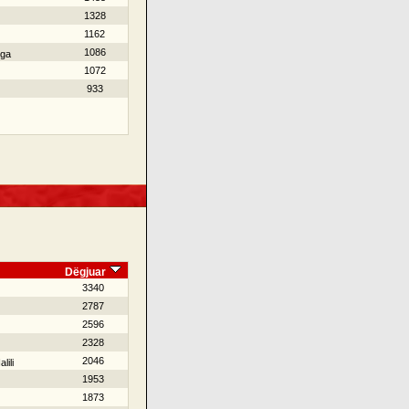
1328
1162
1086
nga
1072
933
Dëgjuar
3340
2787
2596
2328
2046
lili
1953
1873