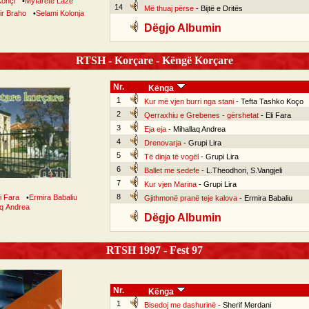
Konçi
•
Myfarete Laze
14
Më thuaj përse
- Bijtë e Dritës
ir Braho
•
Selami Kolonja
Dëgjo Albumin
RTSH - Korçare - Këngë Korçare
Nr.
Kënga
1
Kur më vjen burri nga stani
- Tefta Tashko Koço
2
Qerraxhiu e Grebenes - gërshetat
- Eli Fara
3
Eja eja
- Mihallaq Andrea
4
Drenovarja
- Grupi Lira
5
Të dinja të vogël
- Grupi Lira
6
Ballet me sedefe
- L.Theodhori, S.Vangjeli
7
Kur vjen Marina
- Grupi Lira
8
li Fara
•
Ermira Babaliu
Gjithmonë pranë teje kalova
- Ermira Babaliu
aq Andrea
Dëgjo Albumin
RTSH 1997 - Fest 97
Nr.
Kënga
1
Bisedoj me dashurinë
- Sherif Merdani