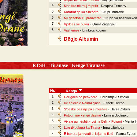
4
Mori lule në muj të prillit
- Despina Trimçev
5
Karafilat që ka Shkodra
- Grupi i burrave
6
M'i gëzofsh 15 pranverat
- Grupi: Na bashkoi kë
7
Vjollcës së bukur
- Qamil Zaganjovi
8
Vashënisë
- Enriketa Kuqani
Dëgjo Albumin
RTSH - Tiranase - Këngë Tiranase
Nr.
Kënga
1
Doli goca në penxhere
- Parashqevi Simaku
2
Ke selvitë e Namazgjasë
- Fitnete Rexha
3
S'paske pas një pikë mëshirë
- Hafsa Zyberi
4
Potpuri me këngë dasme
- Ermira Bodinaku
5
Ajka e qumështit - Lujma Belin - Potpuri
- Merita Ha
6
Lule të bukura ka Tirana
- Irma Libohova
7
E bukura jam vetë si lulja me fletë
- Fatma Zyberi