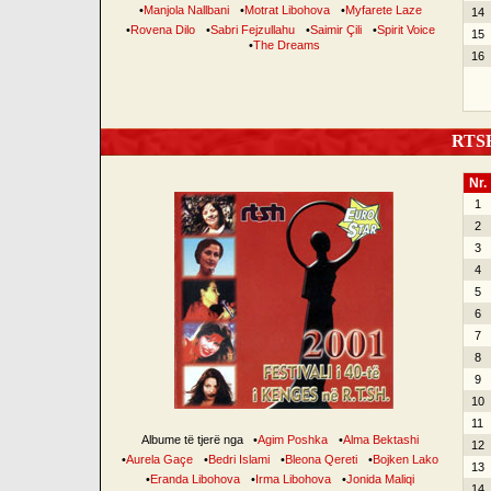
•
Manjola Nallbani
•
Motrat Libohova
•
Myfarete Laze
14
•
Rovena Dilo
•
Sabri Fejzullahu
•
Saimir Çili
•
Spirit Voice
15
•
The Dreams
16
RTSH 
Nr.
1
2
3
4
5
6
7
8
9
10
11
Albume të tjerë nga
•
Agim Poshka
•
Alma Bektashi
12
•
Aurela Gaçe
•
Bedri Islami
•
Bleona Qereti
•
Bojken Lako
13
•
Eranda Libohova
•
Irma Libohova
•
Jonida Maliqi
14