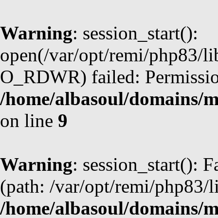
Warning
: session_start():
open(/var/opt/remi/php83/l
O_RDWR) failed: Permission
/home/albasoul/domains/m
on line
9
Warning
: session_start(): F
(path: /var/opt/remi/php83/l
/home/albasoul/domains/m