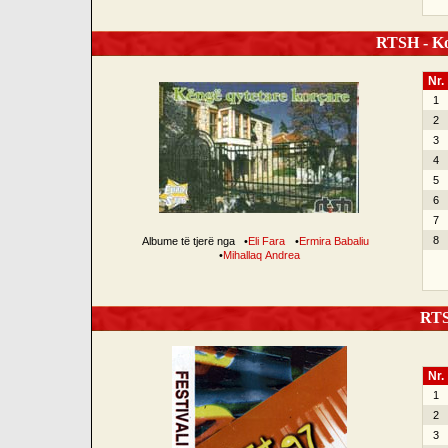
RTSH - Ko
Nr.
1
2
3
4
5
6
7
8
Albume të tjerë nga
•
Eli Fara
•
Ermira Babaliu
•
Mihallaq Andrea
RTSH
Nr.
1
2
3