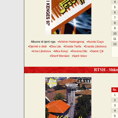
4
5
6
7
8
9
10
11
Albume të tjerë nga
•
Arbërie Hadergjonaj
•
Aurela Gaçe
12
•
Djemtë e detit
•
Elsa Lila
•
Eneida Tarifa
•
Eranda Libohova
•
Irma Libohova
•
Mira Konçi
•
Rovena Dilo
•
Saimir Çili
•
Sherif Merdani
•
Spirit Voice
RTSH - Shko
Nr.
1
2
3
4
5