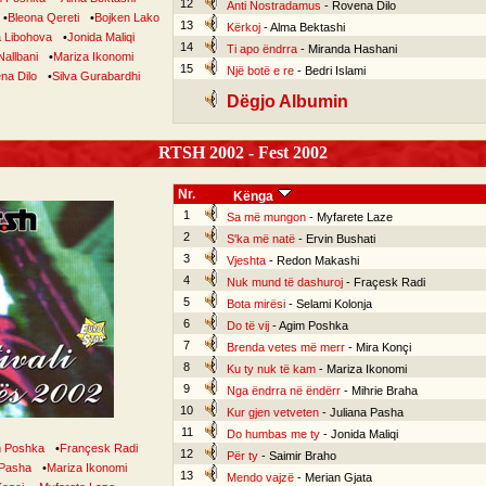
12
Anti Nostradamus
- Rovena Dilo
•
Bleona Qereti
•
Bojken Lako
13
Kërkoj
- Alma Bektashi
a Libohova
•
Jonida Maliqi
14
Ti apo ëndrra
- Miranda Hashani
Nallbani
•
Mariza Ikonomi
15
Një botë e re
- Bedri Islami
na Dilo
•
Silva Gurabardhi
Dëgjo Albumin
RTSH 2002 - Fest 2002
Nr.
Kënga
1
Sa më mungon
- Myfarete Laze
2
S'ka më natë
- Ervin Bushati
3
Vjeshta
- Redon Makashi
4
Nuk mund të dashuroj
- Fraçesk Radi
5
Bota mirësi
- Selami Kolonja
6
Do të vij
- Agim Poshka
7
Brenda vetes më merr
- Mira Konçi
8
Ku ty nuk të kam
- Mariza Ikonomi
9
Nga ëndrra në ëndërr
- Mihrie Braha
10
Kur gjen vetveten
- Juliana Pasha
11
Do humbas me ty
- Jonida Maliqi
 Poshka
•
Françesk Radi
12
Për ty
- Saimir Braho
 Pasha
•
Mariza Ikonomi
13
Mendo vajzë
- Merian Gjata