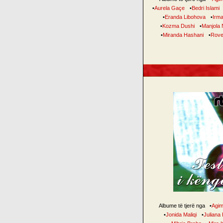
•
Aurela Gaçe
•
Bedri Islami
•
Eranda Libohova
•
Irm
•
Kozma Dushi
•
Manjola 
•
Miranda Hashani
•
Rove
Albume të tjerë nga
•
Agim
•
Jonida Maliqi
•
Juliana