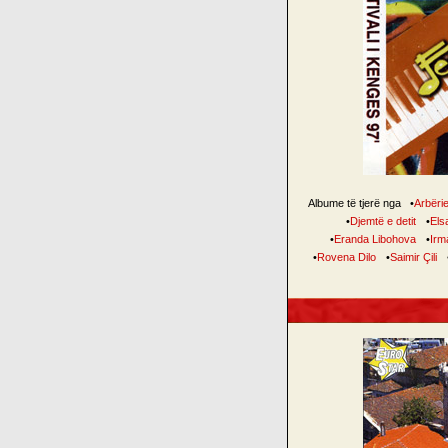
Albume të tjerë nga
•
Arbëri
•
Djemtë e detit
•
Elsa
•
Eranda Libohova
•
Irm
•
Rovena Dilo
•
Saimir Çili