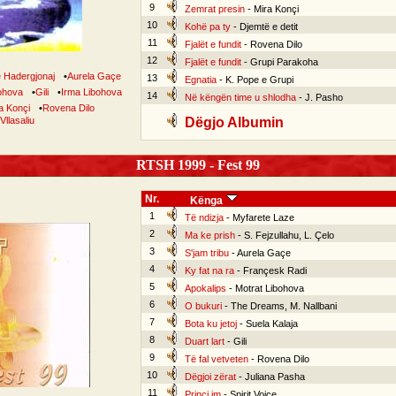
9
Zemrat presin
- Mira Konçi
10
Kohë pa ty
- Djemtë e detit
11
Fjalët e fundit
- Rovena Dilo
12
Fjalët e fundit
- Grupi Parakoha
e Hadergjonaj
•
Aurela Gaçe
13
Egnatia
- K. Pope e Grupi
ohova
•
Gili
•
Irma Libohova
14
Në këngën time u shlodha
- J. Pasho
a Konçi
•
Rovena Dilo
Vllasaliu
Dëgjo Albumin
RTSH 1999 - Fest 99
Nr.
Kënga
1
Të ndizja
- Myfarete Laze
2
Ma ke prish
- S. Fejzullahu, L. Çelo
3
S'jam tribu
- Aurela Gaçe
4
Ky fat na ra
- Françesk Radi
5
Apokalips
- Motrat Libohova
6
O bukuri
- The Dreams, M. Nallbani
7
Bota ku jetoj
- Suela Kalaja
8
Duart lart
- Gili
9
Të fal vetveten
- Rovena Dilo
10
Dëgjoi zërat
- Juliana Pasha
11
Princi im
- Spirit Voice