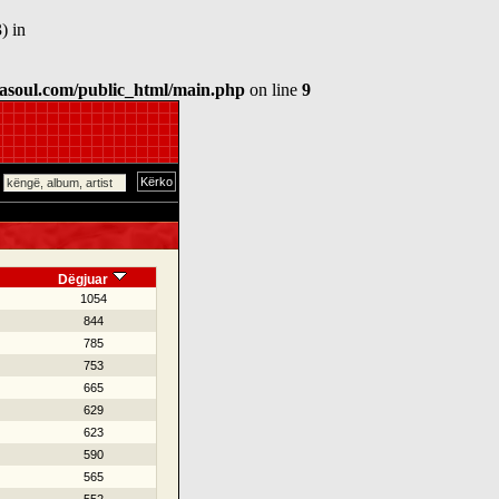
) in
asoul.com/public_html/main.php
on line
9
Dëgjuar
1054
844
785
753
665
629
623
590
565