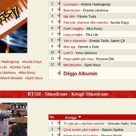
2
Lozonjare
- Arbërie Hadergjonaj
3
Bota iluzion
- Eranda Libohova
4
Një ditë
- Fitnete Tuda
5
Fati ynë, shpresë dhe marrëzi
- Aurela Gaçe
6
Fjalët magjike
- Mira Konçi
7
Larg urrejtjes
- Elsa Lila
8
Yjet e shpresës
- Eneida Tarifa, Saimir Çili
9
Mos qaj
- Djemtë e Detit
10
Ledi D
- Irma Libohova
11
Hape qiellin për mua
- Rovena Dilo
e Hadergjonaj
•
Aurela Gaçe
12
Mbi Mesdhe
- Spirit Voice
 Lila
•
Eneida Tarifa
a Libohova
•
Mira Konçi
Dëgjo Albumin
•
Sherif Merdani
•
Spirit Voice
RTSH - Shkodrane - Këngë Shkodrane
Nr.
Kënga
1
Tri vjet që u deshën bashkë
- Xhevdet Hafizi, Emil
2
Çil at zemër, plot kujtime
- Bajram Spahia
3
Nëpër fusha në kodrina
- Shyqyri Alushi