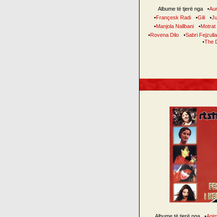
Albume të tjerë nga
•
Au
•
Françesk Radi
•
Gili
•
Ju
•
Manjola Nallbani
•
Motrat
•
Rovena Dilo
•
Sabri Fejzull
•
The 
Albume të tjerë nga
•
Agi