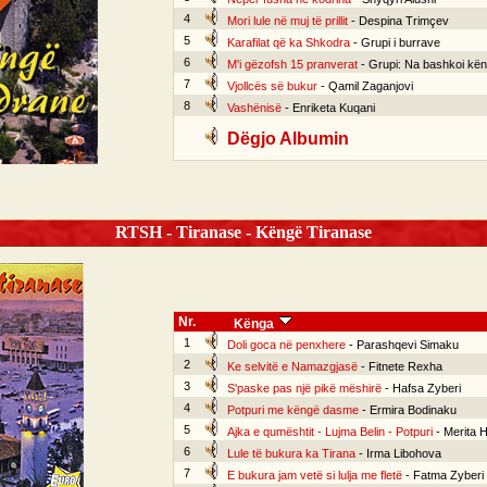
4
Mori lule në muj të prillit
- Despina Trimçev
5
Karafilat që ka Shkodra
- Grupi i burrave
6
M'i gëzofsh 15 pranverat
- Grupi: Na bashkoi kë
7
Vjollcës së bukur
- Qamil Zaganjovi
8
Vashënisë
- Enriketa Kuqani
Dëgjo Albumin
RTSH - Tiranase - Këngë Tiranase
Nr.
Kënga
1
Doli goca në penxhere
- Parashqevi Simaku
2
Ke selvitë e Namazgjasë
- Fitnete Rexha
3
S'paske pas një pikë mëshirë
- Hafsa Zyberi
4
Potpuri me këngë dasme
- Ermira Bodinaku
5
Ajka e qumështit - Lujma Belin - Potpuri
- Merita Ha
6
Lule të bukura ka Tirana
- Irma Libohova
7
E bukura jam vetë si lulja me fletë
- Fatma Zyberi