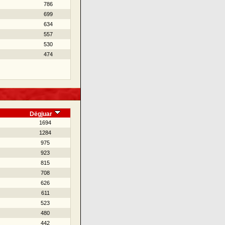
786
699
634
557
530
474
Dëgjuar
1694
1284
975
923
815
708
626
611
523
480
442