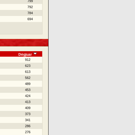
799
792
784
694
Dëgjuar
912
623
613
562
489
453
424
413
409
373
341
286
276