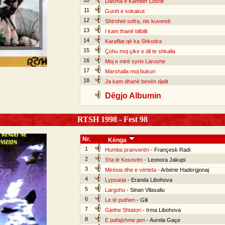
10
Dasma e Kamber Loshit
11
Gurët e sokakut
12
Shtrohet sofra, nis kuvendi
13
I kam thanë bilbilit
14
Karafilat që ka Shkodra
15
Çohu moj çike e dil te shkalla
16
Moj e mirë syrin Larushe
17
Marshalla moj bukuri
18
Ja kam dhanë besën djalit
Dëgjo Albumin
RTSH 1998 - Fest 98
Nr.
Kënga
1
Humba pranverën
- Françesk Radi
2
S'ta lë Kosovën
- Leonora Jakupi
3
Mirësia dhe e vërteta
- Arbërie Hadergjonaj
4
Lypsarja
- Eranda Libohova
5
Largohu
- Sinan Vllasaliu
6
Le të puthen
- Gili
7
Gjethe Shtatori
- Irma Libohova
8
E pafajshme jam
- Aurela Gaçe