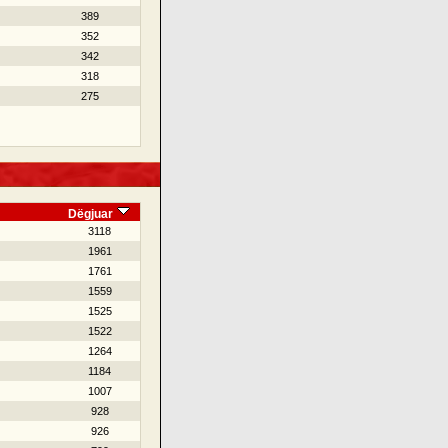
389
352
342
318
275
Dëgjuar
3118
1961
1761
1559
1525
1522
1264
1184
1007
928
926