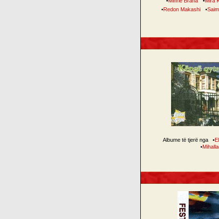
•
Mihrie Braha
•
Mira 
•
Redon Makashi
•
Saim
Albume të tjerë nga
•
E
•
Mihall