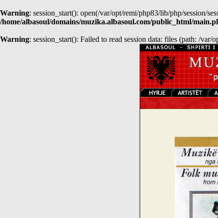
Warning
: session_start(): open(/var/opt/remi/php83/lib/php/session/
/home/albasoul/domains/muzika.albasoul.com/public_html/main.p
Warning
: session_start(): Failed to read session data: files (path: /var