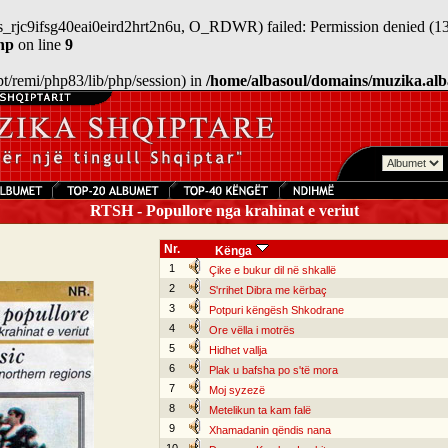
sess_rjc9ifsg40eai0eird2hrt2n6u, O_RDWR) failed: Permission denied (13
hp
on line
9
/opt/remi/php83/lib/php/session) in
/home/albasoul/domains/muzika.alb
RTSH - Popullore nga krahinat e veriut
Nr.
Kënga
1
Çike e bukur dil në shkallë
2
S'rrihet Dibra me kërbaç
3
Potpuri këngësh Shkodrane
4
Ore vëlla i motrës
5
Hidhet vallja
6
Plak u bafsha po s'të mora
7
Moj syzezë
8
Metelikun ta kam falë
9
Xhamadanin qëndis nana