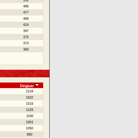
552
486
477
468
424
397
375
373
360
Dëgjuar
2134
1632
1515
1226
1160
1061
1050
860