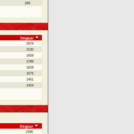
256
Dëgjuar
2574
2130
1928
1788
1628
1575
1451
1424
Dëgjuar
1590