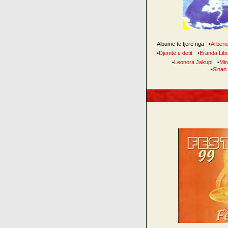
Albume të tjerë nga
•
Arbëri
•
Djemtë e detit
•
Eranda Lib
•
Leonora Jakupi
•
Mir
•
Sinan 