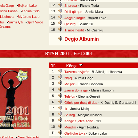
12
rela Gaçe
•
Bojken Lako
Shpresa
- Fitnete Tuda
liana Pasha
•
Ledina Çelo
13
Dielli që qan
- Sonila Mara
 Libohova
•
Myfarete Laze
14
Asgjë e largët
- Bojken Lako
ahu
•
Saimir Çili
•
Spirit Voice
15
Që larg
- Saimir Cili
Dreams
16
Ti mos hesht
- M. Cashku
Dëgjo Albumin
RTSH 2001 - Fest 2001
Nr.
Kënga
1
Taverna e vjetër
- B. Alibali, I. Libohova
2
Ndjej
- Aurela Gaçe
3
Më prit
- Eranda Libohova
4
Zjarrin do ta gjej
- Mariza Ikonomi
5
Telefon
- Bleona Qerreti
6
Gënje por thuaj të dua
- K. Dushi, S. Gurabardhi
7
Ik
- Jonida Maliqi
8
Sa larg
- Manjola Nallbani
9
Këngë e jetës sonë
- Yell
10
Mendim
- Agim Poshka
11
Qielli dhe toka
- Bojken Lako
m Poshka
•
Alma Bektashi