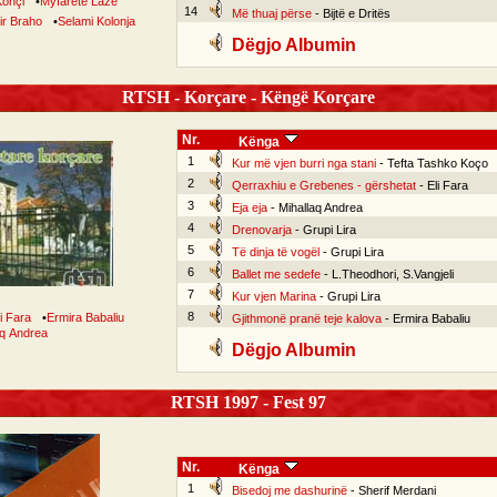
Konçi
•
Myfarete Laze
14
Më thuaj përse
- Bijtë e Dritës
ir Braho
•
Selami Kolonja
Dëgjo Albumin
RTSH - Korçare - Këngë Korçare
Nr.
Kënga
1
Kur më vjen burri nga stani
- Tefta Tashko Koço
2
Qerraxhiu e Grebenes - gërshetat
- Eli Fara
3
Eja eja
- Mihallaq Andrea
4
Drenovarja
- Grupi Lira
5
Të dinja të vogël
- Grupi Lira
6
Ballet me sedefe
- L.Theodhori, S.Vangjeli
7
Kur vjen Marina
- Grupi Lira
8
li Fara
•
Ermira Babaliu
Gjithmonë pranë teje kalova
- Ermira Babaliu
aq Andrea
Dëgjo Albumin
RTSH 1997 - Fest 97
Nr.
Kënga
1
Bisedoj me dashurinë
- Sherif Merdani