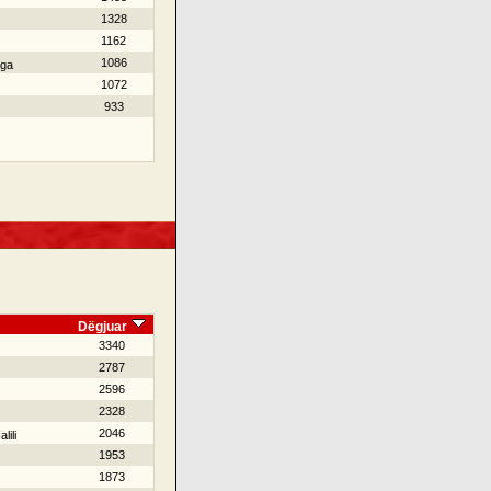
1328
1162
1086
nga
1072
933
Dëgjuar
3340
2787
2596
2328
2046
lili
1953
1873