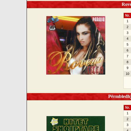
Roven
Nr.
1
2
3
4
5
6
7
8
9
10
Përmbledhje
Nr.
1
2
3
4