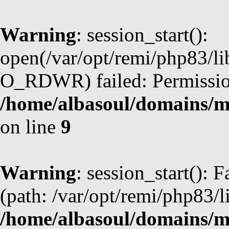
Warning
: session_start():
open(/var/opt/remi/php83/l
O_RDWR) failed: Permission
/home/albasoul/domains/m
on line
9
Warning
: session_start(): F
(path: /var/opt/remi/php83/l
/home/albasoul/domains/m