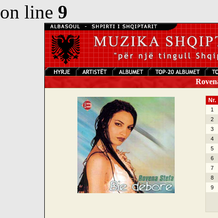
on line
9
Rovena 
Nr.
1
2
3
4
5
6
7
8
9