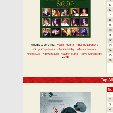
5
6
7
8
9
10
11
12
Albume të tjerë nga
•
Agim Poshka
•
Eranda Libohova
13
•
Grupi i Tepelenës
•
Jonida Maliqi
•
Mariza Ikonomi
14
•
Petrit Lulo
•
Rovena Dilo
•
Saimir Braho
•
Silva Gurabardhi
15
•
WSF
16
Top Alb
Nr.
1
2
3
4