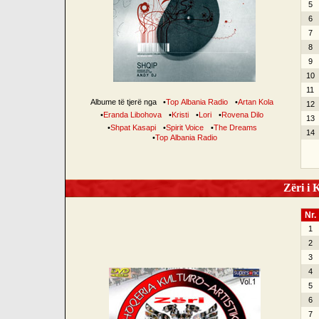
5
6
7
8
9
10
11
Albume të tjerë nga
•
Top Albania Radio
•
Artan Kola
12
•
Eranda Libohova
•
Kristi
•
Lori
•
Rovena Dilo
13
•
Shpat Kasapi
•
Spirit Voice
•
The Dreams
14
•
Top Albania Radio
Zëri i K
Nr.
1
2
3
4
5
6
7