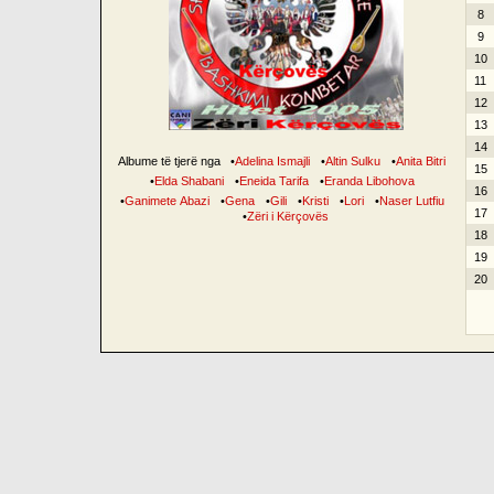
8
9
10
11
12
13
14
Albume të tjerë nga
•
Adelina Ismajli
•
Altin Sulku
•
Anita Bitri
15
•
Elda Shabani
•
Eneida Tarifa
•
Eranda Libohova
16
•
Ganimete Abazi
•
Gena
•
Gili
•
Kristi
•
Lori
•
Naser Lutfiu
17
•
Zëri i Kërçovës
18
19
20