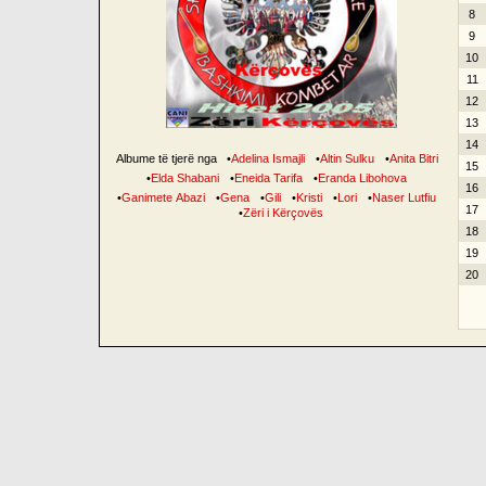
8
9
10
11
12
13
14
Albume të tjerë nga
•
Adelina Ismajli
•
Altin Sulku
•
Anita Bitri
15
•
Elda Shabani
•
Eneida Tarifa
•
Eranda Libohova
16
•
Ganimete Abazi
•
Gena
•
Gili
•
Kristi
•
Lori
•
Naser Lutfiu
17
•
Zëri i Kërçovës
18
19
20