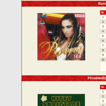
Roven
Nr.
1
2
3
4
5
6
7
8
9
10
Përmbledhje
Nr.
1
2
3
4