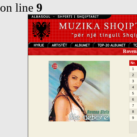
on line
9
Rovena 
Nr.
1
2
3
4
5
6
7
8
9