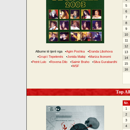
5
6
7
8
9
10
11
12
Albume të tjerë nga
•
Agim Poshka
•
Eranda Libohova
13
•
Grupi i Tepelenës
•
Jonida Maliqi
•
Mariza Ikonomi
14
•
Petrit Lulo
•
Rovena Dilo
•
Saimir Braho
•
Silva Gurabardhi
15
•
WSF
16
Top Alb
Nr.
1
2
3
4