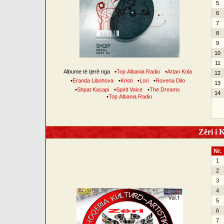
5
6
7
8
9
10
11
Albume të tjerë nga
•
Top Albania Radio
•
Artan Kola
12
•
Eranda Libohova
•
Kristi
•
Lori
•
Rovena Dilo
13
•
Shpat Kasapi
•
Spirit Voice
•
The Dreams
14
•
Top Albania Radio
Zëri i K
Nr.
1
2
3
4
5
6
7