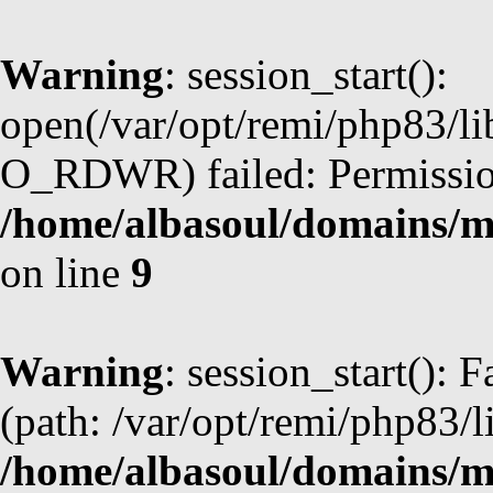
Warning
: session_start():
open(/var/opt/remi/php83/
O_RDWR) failed: Permission
/home/albasoul/domains/m
on line
9
Warning
: session_start(): F
(path: /var/opt/remi/php83/l
/home/albasoul/domains/m