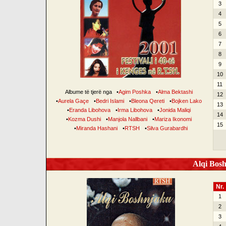
3
4
5
6
7
8
9
10
11
Albume të tjerë nga
•
Agim Poshka
•
Alma Bektashi
12
•
Aurela Gaçe
•
Bedri Islami
•
Bleona Qereti
•
Bojken Lako
13
•
Eranda Libohova
•
Irma Libohova
•
Jonida Maliqi
14
•
Kozma Dushi
•
Manjola Nallbani
•
Mariza Ikonomi
15
•
Miranda Hashani
•
RTSH
•
Silva Gurabardhi
Alqi Bosh
Nr.
1
2
3