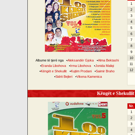
1
2
3
4
5
6
7
8
9
10
Albume të tjerë nga
•
Aleksandër Gjoka
•
Alma Bektashi
11
•
Eranda Libohova
•
Irma Libohova
•
Jonida Maliqi
12
•
Këngët e Shekullit
•
Kujtim Prodani
•
Saimir Braho
•
Sidrit Bejleri
•
Vikena Kamenica
Këngët e Shekullit 
Nr.
1
2
3
4