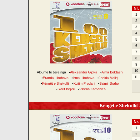
Nr.
1
2
3
4
5
6
7
8
9
10
Albume të tjerë nga
•
Aleksandër Gjoka
•
Alma Bektashi
11
•
Eranda Libohova
•
Irma Libohova
•
Jonida Maliqi
•
Këngët e Shekullit
•
Kujtim Prodani
•
Saimir Braho
•
Sidrit Bejleri
•
Vikena Kamenica
Këngët e Shekullit -
Nr.
1
2