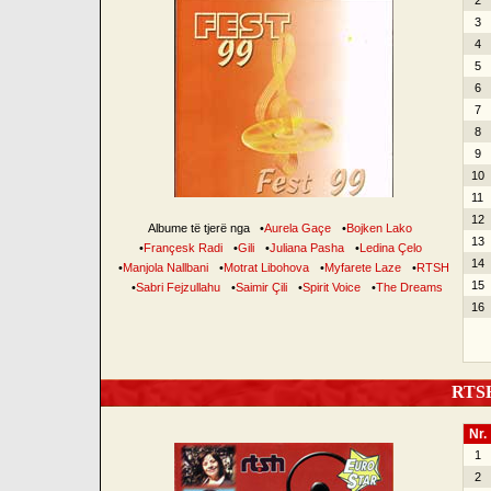
2
3
4
5
6
7
8
9
10
11
12
Albume të tjerë nga
•
Aurela Gaçe
•
Bojken Lako
13
•
Françesk Radi
•
Gili
•
Juliana Pasha
•
Ledina Çelo
14
•
Manjola Nallbani
•
Motrat Libohova
•
Myfarete Laze
•
RTSH
15
•
Sabri Fejzullahu
•
Saimir Çili
•
Spirit Voice
•
The Dreams
16
RTSH 
Nr.
1
2