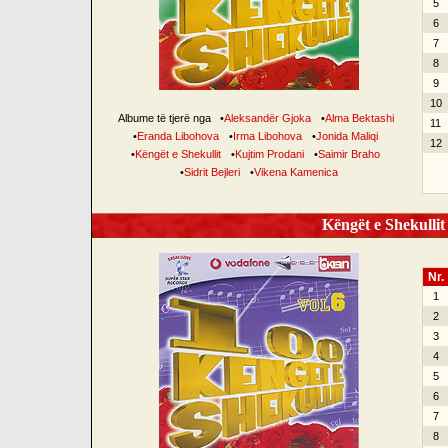
5
6
7
8
9
10
Albume të tjerë nga
•
Aleksandër Gjoka
•
Alma Bektashi
11
•
Eranda Libohova
•
Irma Libohova
•
Jonida Maliqi
12
•
Këngët e Shekullit
•
Kujtim Prodani
•
Saimir Braho
•
Sidrit Bejleri
•
Vikena Kamenica
Këngët e Shekullit 
Nr.
1
2
3
4
5
6
7
8