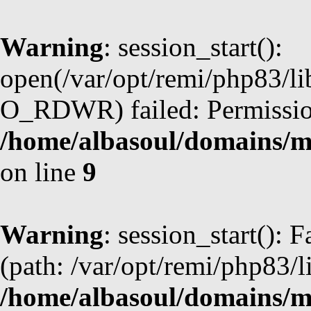
Warning
: session_start():
open(/var/opt/remi/php83/l
O_RDWR) failed: Permission
/home/albasoul/domains/m
on line
9
Warning
: session_start(): F
(path: /var/opt/remi/php83/l
/home/albasoul/domains/m