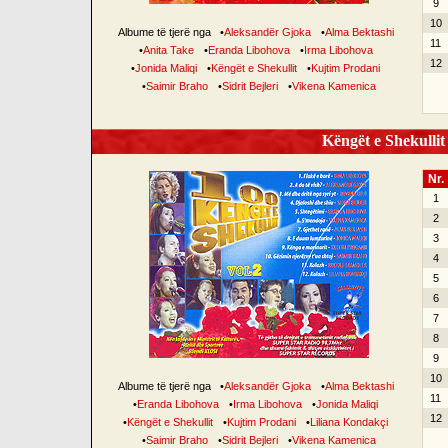
9
10
Albume të tjerë nga
•
Aleksandër Gjoka
•
Alma Bektashi
11
•
Anita Take
•
Eranda Libohova
•
Irma Libohova
12
•
Jonida Maliqi
•
Këngët e Shekullit
•
Kujtim Prodani
•
Saimir Braho
•
Sidrit Bejleri
•
Vikena Kamenica
Këngët e Shekullit 
Nr.
1
2
3
4
5
6
7
8
9
10
Albume të tjerë nga
•
Aleksandër Gjoka
•
Alma Bektashi
11
•
Eranda Libohova
•
Irma Libohova
•
Jonida Maliqi
12
•
Këngët e Shekullit
•
Kujtim Prodani
•
Liliana Kondakçi
•
Saimir Braho
•
Sidrit Bejleri
•
Vikena Kamenica