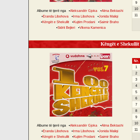
9
10
Albume të tjerë nga
•
Aleksandër Gjoka
•
Alma Bektashi
11
•
Eranda Libohova
•
Irma Libohova
•
Jonida Maliqi
•
Këngët e Shekullit
•
Kujtim Prodani
•
Saimir Braho
•
Sidrit Bejleri
•
Vikena Kamenica
Këngët e Shekullit 
Nr.
1
2
3
4
5
6
7
8
9
10
Albume të tjerë nga
•
Aleksandër Gjoka
•
Alma Bektashi
11
•
Eranda Libohova
•
Irma Libohova
•
Jonida Maliqi
•
Këngët e Shekullit
•
Kujtim Prodani
•
Saimir Braho