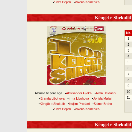
•
Sidrit Bejleri
•
Vikena Kamenica
Këngët e Shekullit 
Nr.
1
2
3
4
5
6
7
8
9
10
Albume të tjerë nga
•
Aleksandër Gjoka
•
Alma Bektashi
11
•
Eranda Libohova
•
Irma Libohova
•
Jonida Maliqi
•
Këngët e Shekullit
•
Kujtim Prodani
•
Saimir Braho
•
Sidrit Bejleri
•
Vikena Kamenica
Këngët e Shekullit 