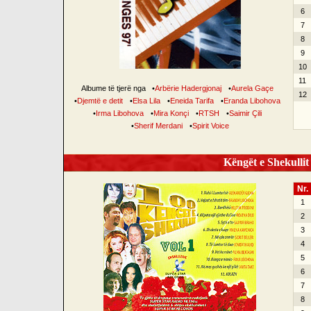
6
7
8
9
10
11
Albume të tjerë nga
•
Arbërie Hadergjonaj
•
Aurela Gaçe
12
•
Djemtë e detit
•
Elsa Lila
•
Eneida Tarifa
•
Eranda Libohova
•
Irma Libohova
•
Mira Konçi
•
RTSH
•
Saimir Çili
•
Sherif Merdani
•
Spirit Voice
Këngët e Shekullit 
Nr.
1
2
3
4
5
6
7
8