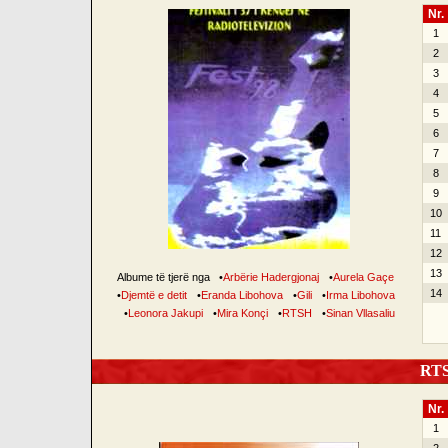
Nr.
1
2
3
4
5
6
7
8
9
10
11
12
13
Albume të tjerë nga
•
Arbërie Hadergjonaj
•
Aurela Gaçe
14
•
Djemtë e detit
•
Eranda Libohova
•
Gili
•
Irma Libohova
•
Leonora Jakupi
•
Mira Konçi
•
RTSH
•
Sinan Vllasaliu
RTSH
Nr.
1