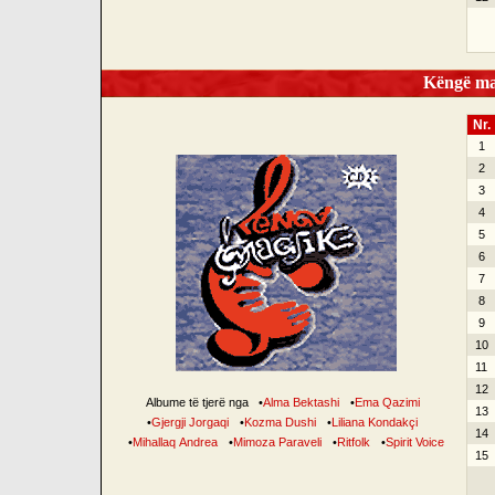
Këngë mag
Nr.
1
2
3
4
5
6
7
8
9
10
11
12
Albume të tjerë nga
•
Alma Bektashi
•
Ema Qazimi
13
•
Gjergji Jorgaqi
•
Kozma Dushi
•
Liliana Kondakçi
14
•
Mihallaq Andrea
•
Mimoza Paraveli
•
Ritfolk
•
Spirit Voice
15