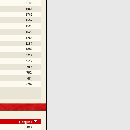
3118
1961
1761
1559
1525
1522
1264
1184
1007
928
926
799
792
784
694
Dëgjuar
3103