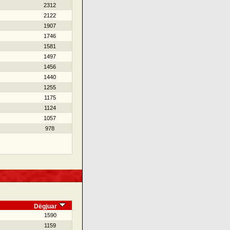
2312
2122
1907
1746
1581
1497
1456
1440
1255
1175
1124
1057
978
Dëgjuar
1590
1159