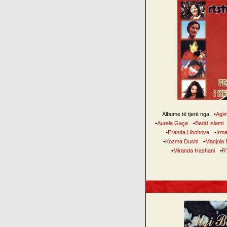
Albume të tjerë nga
•
Agi
•
Aurela Gaçe
•
Bedri Islami
•
Eranda Libohova
•
Irm
•
Kozma Dushi
•
Manjola 
•
Miranda Hashani
•
R