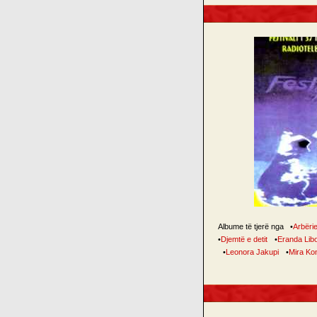
Albume të tjerë nga
•
Arbëri
•
Djemtë e detit
•
Eranda Lib
•
Leonora Jakupi
•
Mira Ko