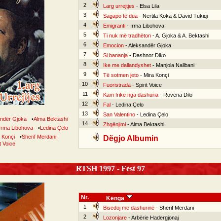
2
Larg urrejtjes
- Elsa Lila
3
Sagapo të dua
- Nertila Koka & David Tukiqi
4
Emigranti
- Irma Libohova
5
Ti nuk më tradhëton
- A. Gjoka & A. Bektashi
6
Emocion
- Aleksandër Gjoka
7
Si bananja
- Dashnor Diko
8
Ike me dallandyshet
- Manjola Nallbani
9
Të sotmen jeto
- Mira Konçi
10
Fuoristrada
- Spirit Voice
11
Kam frikë nga dashuria
- Rovena Dilo
12
Fal
- Ledina Çelo
13
San Valentino
- Ledina Çelo
ndër Gjoka
•
Alma Bektashi
14
Zhgënjimi
- Alma Bektashi
Irma Libohova
•
Ledina Çelo
 Konçi
•
Sherif Merdani
Dëgjo Albumin
t Voice
RTSH 1997 - Fest 97
Nr.
Kënga
1
Bisedoj me dashurinë
- Sherif Merdani
2
Lozonjare
- Arbërie Hadergjonaj