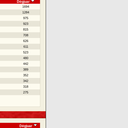
Dëgjuar
1694
1284
975
923
815
708
626
611
523
480
442
389
352
342
318
275
Dëgjuar