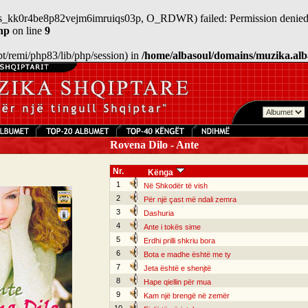
n/sess_kk0r4be8p82vejm6imruiqs03p, O_RDWR) failed: Permission denied
hp
on line
9
/opt/remi/php83/lib/php/session) in
/home/albasoul/domains/muzika.alb
Rovena Dilo - Ante
Nr.
Kënga
1
Në Shkodër të vish
2
Për një çast më ndali zemra
3
Dashuria
4
Ante i tokës sime
5
Erdhi prilli shkriu bora
6
Bota e madhe është me ty
7
Jeta është e shenjtë
8
Hape qiellin për mua
9
Kam një brengë në zemër