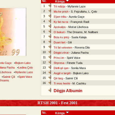
Nr.
Kënga
1
Të ndizja
- Myfarete Laze
2
Ma ke prish
- S. Fejzullahu, L. Çelo
3
S'jam tribu
- Aurela Gaçe
4
Ky fat na ra
- Françesk Radi
5
Apokalips
- Motrat Libohova
6
O bukuri
- The Dreams, M. Nallbani
7
Bota ku jetoj
- Suela Kalaja
8
Duart lart
- Gili
9
Të fal vetveten
- Rovena Dilo
10
Dëgjoi zërat
- Juliana Pasha
11
Princi im
- Spirit Voice
12
rela Gaçe
•
Bojken Lako
Shpresa
- Fitnete Tuda
liana Pasha
•
Ledina Çelo
13
Dielli që qan
- Sonila Mara
 Libohova
•
Myfarete Laze
14
Asgjë e largët
- Bojken Lako
•
Saimir Çili
•
Spirit Voice
15
Që larg
- Saimir Cili
Dreams
16
Ti mos hesht
- M. Cashku
Dëgjo Albumin
RTSH 2001 - Fest 2001
Nr.
Kënga