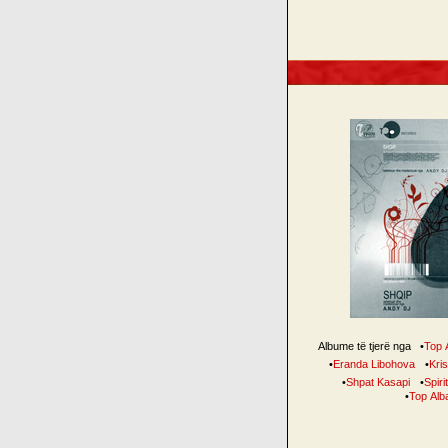
Albume të tjerë nga
•
Top 
•
Eranda Libohova
•
Kris
•
Shpat Kasapi
•
Spiri
•
Top Alb