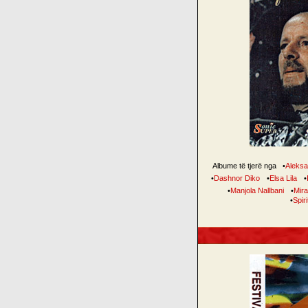
Albume të tjerë nga
•
Aleksa
•
Dashnor Diko
•
Elsa Lila
•
•
Manjola Nallbani
•
Mira
•
Spiri