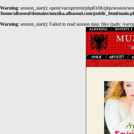
Warning
: session_start(): open(/var/opt/remi/php83/lib/php/sessio
/home/albasoul/domains/muzika.albasoul.com/public_html/main.p
Warning
: session_start(): Failed to read session data: files (path: /var