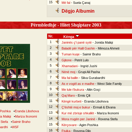
15
Më fal
- Suela Çanaj
Dëgjo Albumin
Përmbledhje - Hitet Shqiptare 2003
Nr.
Kënga
1
Janinës ç'i panë sytë
- Jonida Maliqi
2
Baladë për Halil Gashin
- Mimoza Ahmeti
3
Tuman kuqe
- Saimir Braho
4
Gjitone
- Petrit Lulo
5
Xhamadani
- Ingrid Jushi
6
Nënë moj
- Grupi Ali Pasha
7
Ma fal ballin
- Silva Gurabardhi
8
As e vogël as e madhe
- West Side Family
9
Me lule t'bukura
- Altin Goçi
10
Qaj Maro
- Ernis Çili
11
Këngë kurbeti
- Eranda Libohova
12
Ç'është moj e bukur
- Ermali & Elvana
 Poshka
•
Eranda Libohova
13
Kur më zbrisje shkallët
- Mariza Ikonomi
a Maliqi
•
Mariza Ikonomi
14
Mora rrugën per Janinë
- Rovena Stefa
Stefa
•
Saimir Braho
15
Kërçovare
- Agim Poshka
bardhi
•
WSF
16
Ftujka
- Rovena Dilo