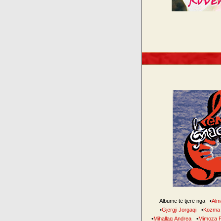
Albume të tjerë nga
•
Alm
•
Gjergji Jorgaqi
•
Kozma 
•
Mihallaq Andrea
•
Mimoza P