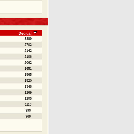
Dëgjuar
3389
2702
2142
2106
2062
1651
1565
1520
1348
1269
1205
1118
990
969