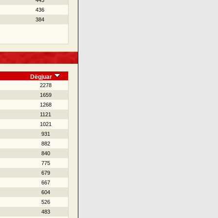
443
436
384
Dëgjuar
2278
1659
1268
1121
1021
931
882
840
775
679
667
604
526
483