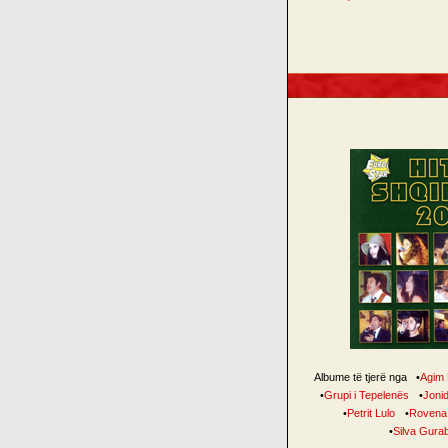
Albume të tjerë nga
•
Agim
•
Grupi i Tepelenës
•
Jonid
•
Petrit Lulo
•
Rovena 
•
Silva Gura