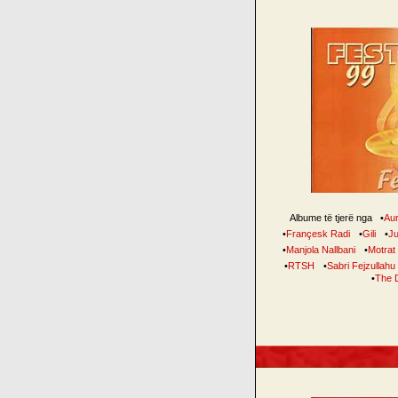
Albume të tjerë nga
•
Au
•
Françesk Radi
•
Gili
•
Ju
•
Manjola Nallbani
•
Motrat
•
RTSH
•
Sabri Fejzullahu
•
The 