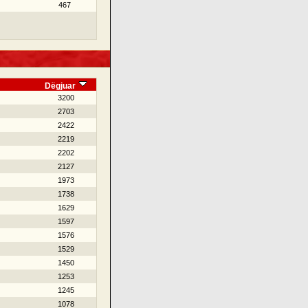
467
Dëgjuar
3200
2703
2422
2219
2202
2127
1973
1738
1629
1597
1576
1529
1450
1253
1245
1078