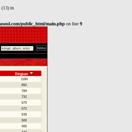
 (13) in
asoul.com/public_html/main.php
on line
9
Dëgjuar
1180
892
789
732
679
572
539
500
495