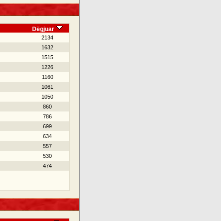
Dëgjuar
2134
1632
1515
1226
1160
1061
1050
860
786
699
634
557
530
474