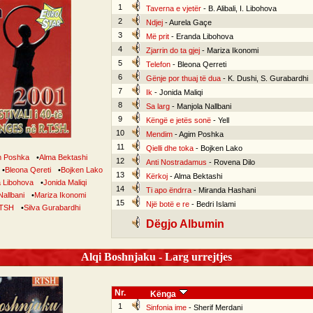
1
Taverna e vjetër
- B. Alibali, I. Libohova
2
Ndjej
- Aurela Gaçe
3
Më prit
- Eranda Libohova
4
Zjarrin do ta gjej
- Mariza Ikonomi
5
Telefon
- Bleona Qerreti
6
Gënje por thuaj të dua
- K. Dushi, S. Gurabardhi
7
Ik
- Jonida Maliqi
8
Sa larg
- Manjola Nallbani
9
Këngë e jetës sonë
- Yell
10
Mendim
- Agim Poshka
11
Qielli dhe toka
- Bojken Lako
m Poshka
•
Alma Bektashi
12
Anti Nostradamus
- Rovena Dilo
•
Bleona Qereti
•
Bojken Lako
13
Kërkoj
- Alma Bektashi
a Libohova
•
Jonida Maliqi
14
Ti apo ëndrra
- Miranda Hashani
Nallbani
•
Mariza Ikonomi
15
Një botë e re
- Bedri Islami
TSH
•
Silva Gurabardhi
Dëgjo Albumin
Alqi Boshnjaku - Larg urrejtjes
Nr.
Kënga
1
Sinfonia ime
- Sherif Merdani