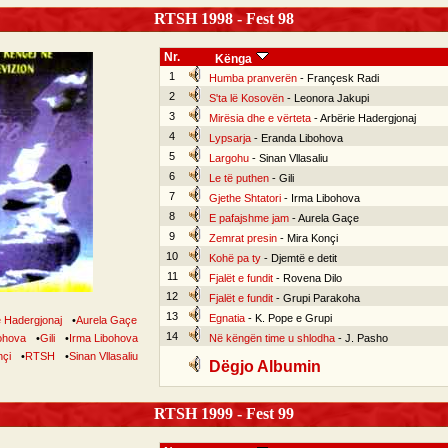
RTSH 1998 - Fest 98
Nr.
Kënga
1
Humba pranverën
- Françesk Radi
2
S'ta lë Kosovën
- Leonora Jakupi
3
Mirësia dhe e vërteta
- Arbërie Hadergjonaj
4
Lypsarja
- Eranda Libohova
5
Largohu
- Sinan Vllasaliu
6
Le të puthen
- Gili
7
Gjethe Shtatori
- Irma Libohova
8
E pafajshme jam
- Aurela Gaçe
9
Zemrat presin
- Mira Konçi
10
Kohë pa ty
- Djemtë e detit
11
Fjalët e fundit
- Rovena Dilo
12
Fjalët e fundit
- Grupi Parakoha
13
Egnatia
- K. Pope e Grupi
e Hadergjonaj
•
Aurela Gaçe
14
ohova
•
Gili
•
Irma Libohova
Në këngën time u shlodha
- J. Pasho
nçi
•
RTSH
•
Sinan Vllasaliu
Dëgjo Albumin
RTSH 1999 - Fest 99