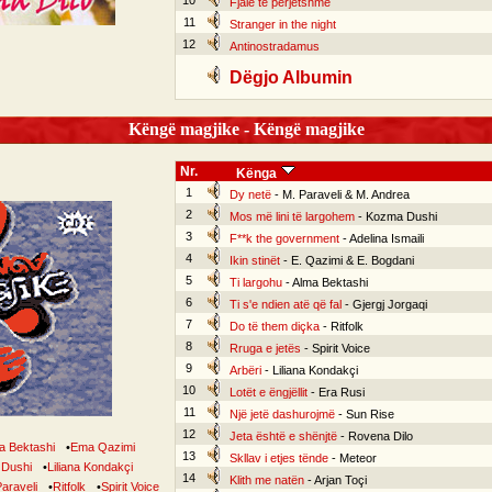
10
Fjalë të përjetshme
11
Stranger in the night
12
Antinostradamus
Dëgjo Albumin
Këngë magjike - Këngë magjike
Nr.
Kënga
1
Dy netë
- M. Paraveli & M. Andrea
2
Mos më lini të largohem
- Kozma Dushi
3
F**k the government
- Adelina Ismaili
4
Ikin stinët
- E. Qazimi & E. Bogdani
5
Ti largohu
- Alma Bektashi
6
Ti s'e ndien atë që fal
- Gjergj Jorgaqi
7
Do të them diçka
- Ritfolk
8
Rruga e jetës
- Spirit Voice
9
Arbëri
- Liliana Kondakçi
10
Lotët e ëngjëllit
- Era Rusi
11
Një jetë dashurojmë
- Sun Rise
12
Jeta është e shënjtë
- Rovena Dilo
a Bektashi
•
Ema Qazimi
13
Skllav i etjes tënde
- Meteor
Dushi
•
Liliana Kondakçi
14
Klith me natën
- Arjan Toçi
araveli
•
Ritfolk
•
Spirit Voice