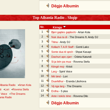
Dëgjo Albumin
Top Albania Radio - Shqip
Nr.
Kënga
1
Bjeri gajdes gajdexhi
- Artan Kola
2
Nuk dua ta di
- The Dreams ft. Andy DJ
3
Titina
- Andy DJ
4
Kollazh T.A.R Staff
- Genti Lako
5
Sonte dua të qesh
- Shpat Kasapi
6
Dashuri apo zjarr
- Odeta Katundi
7
Si ja bën pa mua
- Rovena Stefa
8
Këngë moj
- Kristi
9
Larg
- Spirit Voice
10
Më bind
- Lori
11
Duarlidhur
- Eranda Libohova
Albania Radio
•
Artan Kola
12
Vij nga larg
- The Dreams
ti
•
Lori
•
Rovena Stefa
13
Erdha
- 5 plus
t Voice
•
The Dreams
14
Ante i tokës time
- Rovena Dilo
ania Radio
Dëgjo Albumin