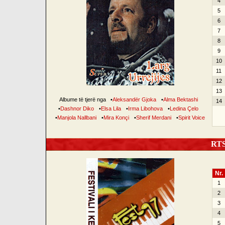
4
5
6
7
8
9
10
11
12
13
Albume të tjerë nga
•
Aleksandër Gjoka
•
Alma Bektashi
14
•
Dashnor Diko
•
Elsa Lila
•
Irma Libohova
•
Ledina Çelo
•
Manjola Nallbani
•
Mira Konçi
•
Sherif Merdani
•
Spirit Voice
RTSH
Nr.
1
2
3
4
5