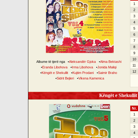
1
2
3
4
5
6
7
8
9
10
Albume të tjerë nga
•
Aleksandër Gjoka
•
Alma Bektashi
11
•
Eranda Libohova
•
Irma Libohova
•
Jonida Maliqi
12
•
Këngët e Shekullit
•
Kujtim Prodani
•
Saimir Braho
•
Sidrit Bejleri
•
Vikena Kamenica
Këngët e Shekullit 
Nr.
1
2
3
4