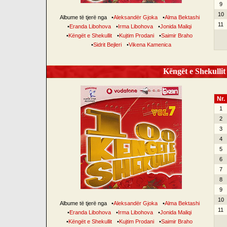
9
10
Albume të tjerë nga
•
Aleksandër Gjoka
•
Alma Bektashi
11
•
Eranda Libohova
•
Irma Libohova
•
Jonida Maliqi
•
Këngët e Shekullit
•
Kujtim Prodani
•
Saimir Braho
•
Sidrit Bejleri
•
Vikena Kamenica
Këngët e Shekullit 
Nr.
1
2
3
4
5
6
7
8
9
10
Albume të tjerë nga
•
Aleksandër Gjoka
•
Alma Bektashi
11
•
Eranda Libohova
•
Irma Libohova
•
Jonida Maliqi
•
Këngët e Shekullit
•
Kujtim Prodani
•
Saimir Braho