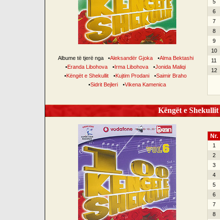
5
6
7
8
9
10
Albume të tjerë nga
•
Aleksandër Gjoka
•
Alma Bektashi
11
•
Eranda Libohova
•
Irma Libohova
•
Jonida Maliqi
12
•
Këngët e Shekullit
•
Kujtim Prodani
•
Saimir Braho
•
Sidrit Bejleri
•
Vikena Kamenica
Këngët e Shekullit 
Nr.
1
2
3
4
5
6
7
8