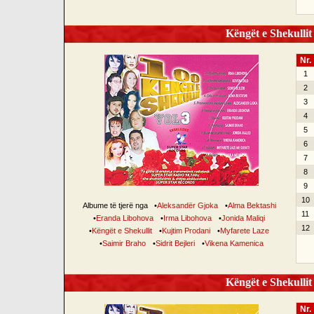
Këngët e Shekullit 
Nr.
1
2
3
4
5
6
7
8
9
10
Albume të tjerë nga
•
Aleksandër Gjoka
•
Alma Bektashi
11
•
Eranda Libohova
•
Irma Libohova
•
Jonida Maliqi
12
•
Këngët e Shekullit
•
Kujtim Prodani
•
Myfarete Laze
•
Saimir Braho
•
Sidrit Bejleri
•
Vikena Kamenica
Këngët e Shekullit 
Nr.