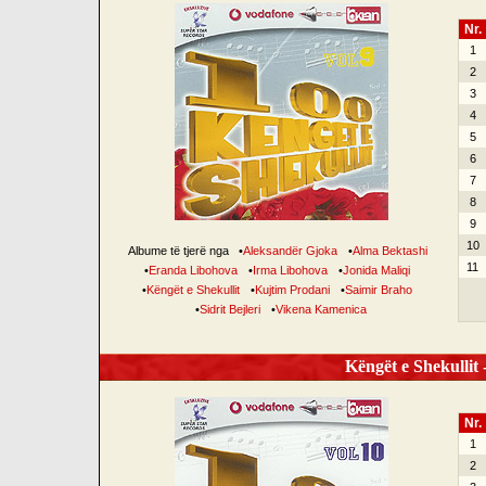
Nr.
1
2
3
4
5
6
7
8
9
10
Albume të tjerë nga
•
Aleksandër Gjoka
•
Alma Bektashi
11
•
Eranda Libohova
•
Irma Libohova
•
Jonida Maliqi
•
Këngët e Shekullit
•
Kujtim Prodani
•
Saimir Braho
•
Sidrit Bejleri
•
Vikena Kamenica
Këngët e Shekullit -
Nr.
1
2