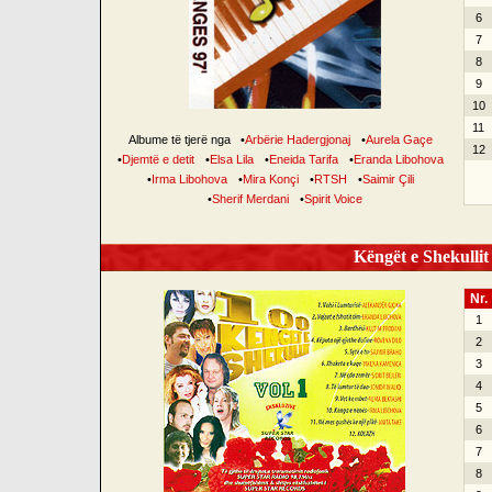
6
7
8
9
10
11
Albume të tjerë nga
•
Arbërie Hadergjonaj
•
Aurela Gaçe
12
•
Djemtë e detit
•
Elsa Lila
•
Eneida Tarifa
•
Eranda Libohova
•
Irma Libohova
•
Mira Konçi
•
RTSH
•
Saimir Çili
•
Sherif Merdani
•
Spirit Voice
Këngët e Shekullit 
Nr.
1
2
3
4
5
6
7
8