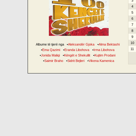
3
4
5
6
7
8
9
10
Albume të tjerë nga
•
Aleksandër Gjoka
•
Alma Bektashi
11
•
Ema Qazimi
•
Eranda Libohova
•
Irma Libohova
•
Jonida Maliqi
•
Këngët e Shekullit
•
Kujtim Prodani
•
Saimir Braho
•
Sidrit Bejleri
•
Vikena Kamenica