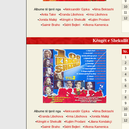
9
10
Albume të tjerë nga
•
Aleksandër Gjoka
•
Alma Bektashi
11
•
Anita Take
•
Eranda Libohova
•
Irma Libohova
12
•
Jonida Maliqi
•
Këngët e Shekullit
•
Kujtim Prodani
•
Saimir Braho
•
Sidrit Bejleri
•
Vikena Kamenica
Këngët e Shekullit 
Nr.
1
2
3
4
5
6
7
8
9
10
Albume të tjerë nga
•
Aleksandër Gjoka
•
Alma Bektashi
11
•
Eranda Libohova
•
Irma Libohova
•
Jonida Maliqi
12
•
Këngët e Shekullit
•
Kujtim Prodani
•
Liliana Kondakçi
•
Saimir Braho
•
Sidrit Bejleri
•
Vikena Kamenica