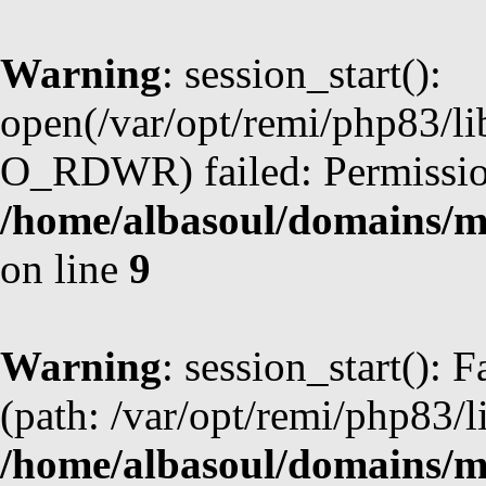
Warning
: session_start():
open(/var/opt/remi/php83/l
O_RDWR) failed: Permission
/home/albasoul/domains/m
on line
9
Warning
: session_start(): F
(path: /var/opt/remi/php83/l
/home/albasoul/domains/m