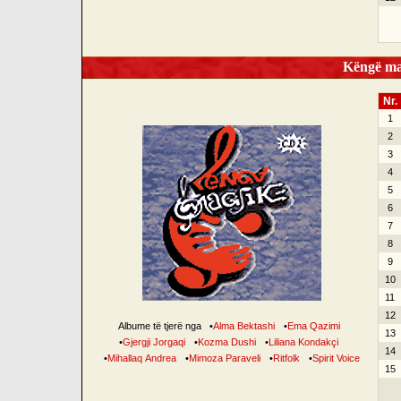
Këngë mag
Nr.
1
2
3
4
5
6
7
8
9
10
11
12
Albume të tjerë nga
•
Alma Bektashi
•
Ema Qazimi
13
•
Gjergji Jorgaqi
•
Kozma Dushi
•
Liliana Kondakçi
14
•
Mihallaq Andrea
•
Mimoza Paraveli
•
Ritfolk
•
Spirit Voice
15