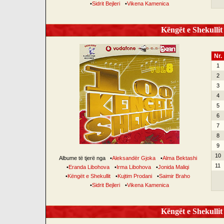
•
Sidrit Bejleri
•
Vikena Kamenica
Këngët e Shekullit 
Nr.
1
2
3
4
5
6
7
8
9
10
Albume të tjerë nga
•
Aleksandër Gjoka
•
Alma Bektashi
11
•
Eranda Libohova
•
Irma Libohova
•
Jonida Maliqi
•
Këngët e Shekullit
•
Kujtim Prodani
•
Saimir Braho
•
Sidrit Bejleri
•
Vikena Kamenica
Këngët e Shekullit 