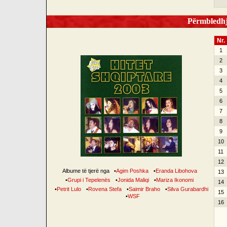
Përmbledhje
Nr.
1
2
3
4
5
6
7
8
9
10
11
12
Albume të tjerë nga
•
Agim Poshka
•
Eranda Libohova
13
•
Grupi i Tepelenës
•
Jonida Maliqi
•
Mariza Ikonomi
14
•
Petrit Lulo
•
Rovena Stefa
•
Saimir Braho
•
Silva Gurabardhi
15
•
WSF
16