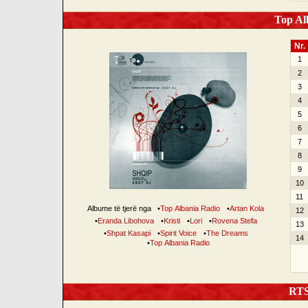
Top Alb
Nr.
1
2
3
4
5
6
7
8
9
10
11
Albume të tjerë nga
•
Top Albania Radio
•
Artan Kola
12
•
Eranda Libohova
•
Kristi
•
Lori
•
Rovena Stefa
13
•
Shpat Kasapi
•
Spirit Voice
•
The Dreams
14
•
Top Albania Radio
RTSH