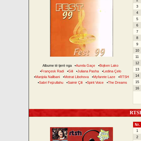
2
3
4
5
6
7
8
9
10
11
12
Albume të tjerë nga
•
Aurela Gaçe
•
Bojken Lako
13
•
Françesk Radi
•
Gili
•
Juliana Pasha
•
Ledina Çelo
14
•
Manjola Nallbani
•
Motrat Libohova
•
Myfarete Laze
•
RTSH
15
•
Sabri Fejzullahu
•
Saimir Çili
•
Spirit Voice
•
The Dreams
16
RTSH 
Nr.
1
2