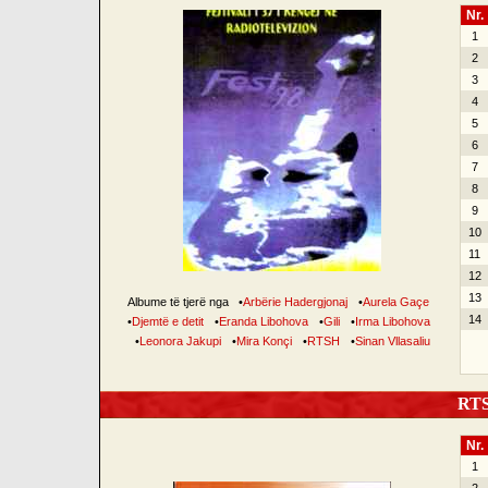
Nr.
1
2
3
4
5
6
7
8
9
10
11
12
13
Albume të tjerë nga
•
Arbërie Hadergjonaj
•
Aurela Gaçe
14
•
Djemtë e detit
•
Eranda Libohova
•
Gili
•
Irma Libohova
•
Leonora Jakupi
•
Mira Konçi
•
RTSH
•
Sinan Vllasaliu
RTSH
Nr.
1