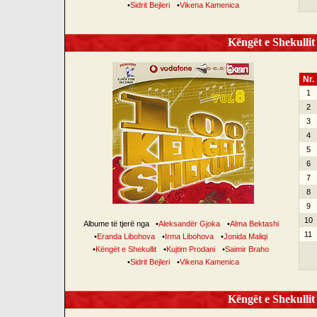
•
Sidrit Bejleri
•
Vikena Kamenica
Këngët e Shekullit 
Nr.
1
2
3
4
5
6
7
8
9
10
Albume të tjerë nga
•
Aleksandër Gjoka
•
Alma Bektashi
11
•
Eranda Libohova
•
Irma Libohova
•
Jonida Maliqi
•
Këngët e Shekullit
•
Kujtim Prodani
•
Saimir Braho
•
Sidrit Bejleri
•
Vikena Kamenica
Këngët e Shekullit 