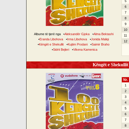
5
6
7
8
9
10
Albume të tjerë nga
•
Aleksandër Gjoka
•
Alma Bektashi
11
•
Eranda Libohova
•
Irma Libohova
•
Jonida Maliqi
12
•
Këngët e Shekullit
•
Kujtim Prodani
•
Saimir Braho
•
Sidrit Bejleri
•
Vikena Kamenica
Këngët e Shekullit 
Nr.
1
2
3
4
5
6
7
8