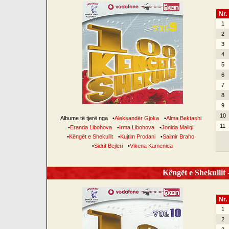
Nr.
1
2
3
4
5
6
7
8
9
10
Albume të tjerë nga
•
Aleksandër Gjoka
•
Alma Bektashi
11
•
Eranda Libohova
•
Irma Libohova
•
Jonida Maliqi
•
Këngët e Shekullit
•
Kujtim Prodani
•
Saimir Braho
•
Sidrit Bejleri
•
Vikena Kamenica
Këngët e Shekullit -
Nr.
1
2