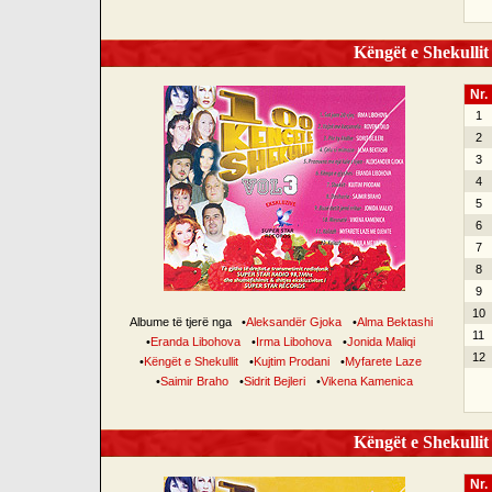
Këngët e Shekullit 
Nr.
1
2
3
4
5
6
7
8
9
10
Albume të tjerë nga
•
Aleksandër Gjoka
•
Alma Bektashi
11
•
Eranda Libohova
•
Irma Libohova
•
Jonida Maliqi
12
•
Këngët e Shekullit
•
Kujtim Prodani
•
Myfarete Laze
•
Saimir Braho
•
Sidrit Bejleri
•
Vikena Kamenica
Këngët e Shekullit 
Nr.