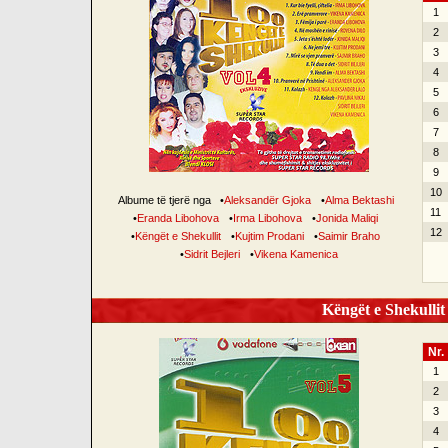
1
2
3
4
5
6
7
8
9
10
Albume të tjerë nga
•
Aleksandër Gjoka
•
Alma Bektashi
11
•
Eranda Libohova
•
Irma Libohova
•
Jonida Maliqi
12
•
Këngët e Shekullit
•
Kujtim Prodani
•
Saimir Braho
•
Sidrit Bejleri
•
Vikena Kamenica
Këngët e Shekullit 
Nr.
1
2
3
4