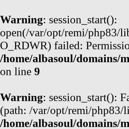
Warning
: session_start():
open(/var/opt/remi/php83/l
O_RDWR) failed: Permission
/home/albasoul/domains/m
on line
9
Warning
: session_start(): F
(path: /var/opt/remi/php83/l
/home/albasoul/domains/m