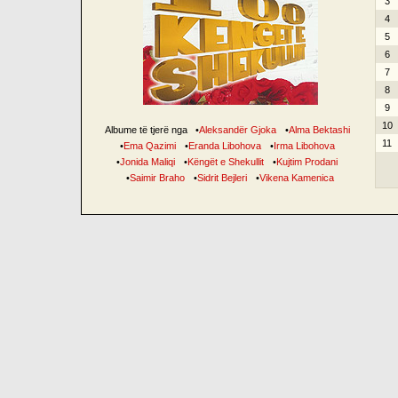
3
4
5
6
7
8
9
10
Albume të tjerë nga
•
Aleksandër Gjoka
•
Alma Bektashi
11
•
Ema Qazimi
•
Eranda Libohova
•
Irma Libohova
•
Jonida Maliqi
•
Këngët e Shekullit
•
Kujtim Prodani
•
Saimir Braho
•
Sidrit Bejleri
•
Vikena Kamenica