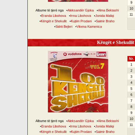
9
10
Albume të tjerë nga
•
Aleksandër Gjoka
•
Alma Bektashi
11
•
Eranda Libohova
•
Irma Libohova
•
Jonida Maliqi
•
Këngët e Shekullit
•
Kujtim Prodani
•
Saimir Braho
•
Sidrit Bejleri
•
Vikena Kamenica
Këngët e Shekullit 
Nr.
1
2
3
4
5
6
7
8
9
10
Albume të tjerë nga
•
Aleksandër Gjoka
•
Alma Bektashi
11
•
Eranda Libohova
•
Irma Libohova
•
Jonida Maliqi
•
Këngët e Shekullit
•
Kujtim Prodani
•
Saimir Braho