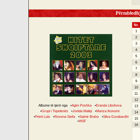
Përmbledhje
Nr.
1
2
3
4
5
6
7
8
9
10
11
12
Albume të tjerë nga
•
Agim Poshka
•
Eranda Libohova
13
•
Grupi i Tepelenës
•
Jonida Maliqi
•
Mariza Ikonomi
14
•
Petrit Lulo
•
Rovena Stefa
•
Saimir Braho
•
Silva Gurabardhi
15
•
WSF
16