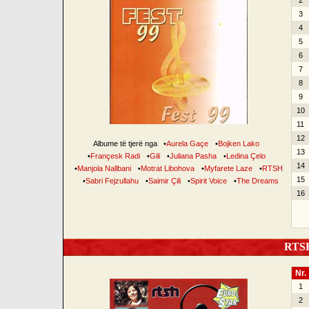
2
3
4
5
6
7
8
9
10
11
12
Albume të tjerë nga
•
Aurela Gaçe
•
Bojken Lako
13
•
Françesk Radi
•
Gili
•
Juliana Pasha
•
Ledina Çelo
14
•
Manjola Nallbani
•
Motrat Libohova
•
Myfarete Laze
•
RTSH
15
•
Sabri Fejzullahu
•
Saimir Çili
•
Spirit Voice
•
The Dreams
16
RTSH 
Nr.
1
2