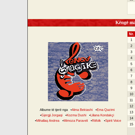
Këngë mag
Nr.
1
2
3
4
5
6
7
8
9
10
11
12
Albume të tjerë nga
•
Alma Bektashi
•
Ema Qazimi
13
•
Gjergji Jorgaqi
•
Kozma Dushi
•
Liliana Kondakçi
14
•
Mihallaq Andrea
•
Mimoza Paraveli
•
Ritfolk
•
Spirit Voice
15