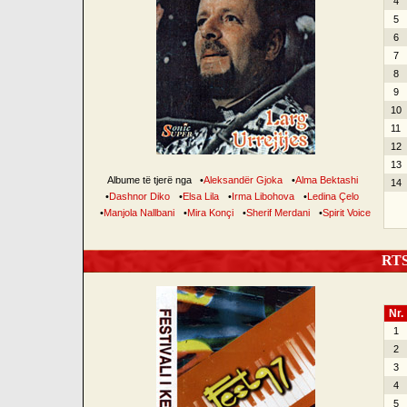
4
5
6
7
8
9
10
11
12
13
Albume të tjerë nga
•
Aleksandër Gjoka
•
Alma Bektashi
14
•
Dashnor Diko
•
Elsa Lila
•
Irma Libohova
•
Ledina Çelo
•
Manjola Nallbani
•
Mira Konçi
•
Sherif Merdani
•
Spirit Voice
RTSH
Nr.
1
2
3
4
5