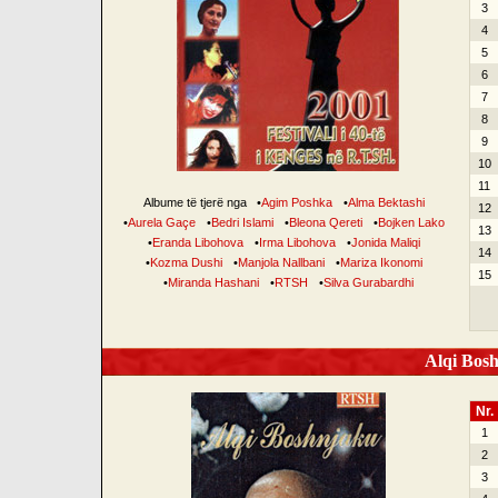
3
4
5
6
7
8
9
10
11
Albume të tjerë nga
•
Agim Poshka
•
Alma Bektashi
12
•
Aurela Gaçe
•
Bedri Islami
•
Bleona Qereti
•
Bojken Lako
13
•
Eranda Libohova
•
Irma Libohova
•
Jonida Maliqi
14
•
Kozma Dushi
•
Manjola Nallbani
•
Mariza Ikonomi
15
•
Miranda Hashani
•
RTSH
•
Silva Gurabardhi
Alqi Bosh
Nr.
1
2
3