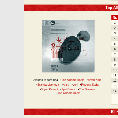
Top Alb
Nr.
1
2
3
4
5
6
7
8
9
10
11
Albume të tjerë nga
•
Top Albania Radio
•
Artan Kola
12
•
Eranda Libohova
•
Kristi
•
Lori
•
Rovena Stefa
13
•
Shpat Kasapi
•
Spirit Voice
•
The Dreams
14
•
Top Albania Radio
RTSH