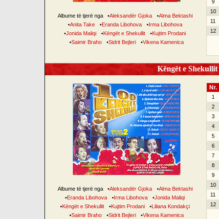
9
10
Albume të tjerë nga
•
Aleksandër Gjoka
•
Alma Bektashi
11
•
Anita Take
•
Eranda Libohova
•
Irma Libohova
12
•
Jonida Maliqi
•
Këngët e Shekullit
•
Kujtim Prodani
•
Saimir Braho
•
Sidrit Bejleri
•
Vikena Kamenica
Këngët e Shekullit 
Nr.
1
2
3
4
5
6
7
8
9
10
Albume të tjerë nga
•
Aleksandër Gjoka
•
Alma Bektashi
11
•
Eranda Libohova
•
Irma Libohova
•
Jonida Maliqi
12
•
Këngët e Shekullit
•
Kujtim Prodani
•
Liliana Kondakçi
•
Saimir Braho
•
Sidrit Bejleri
•
Vikena Kamenica