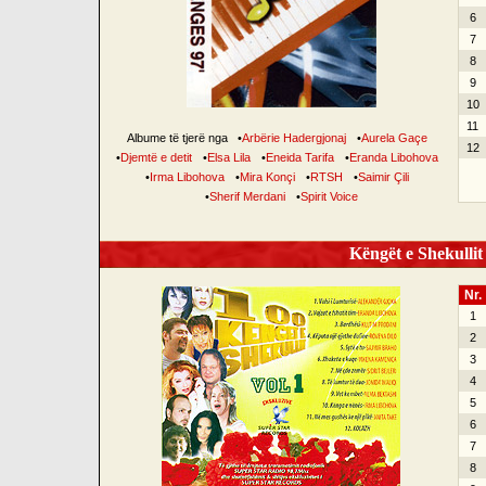
6
7
8
9
10
11
Albume të tjerë nga
•
Arbërie Hadergjonaj
•
Aurela Gaçe
12
•
Djemtë e detit
•
Elsa Lila
•
Eneida Tarifa
•
Eranda Libohova
•
Irma Libohova
•
Mira Konçi
•
RTSH
•
Saimir Çili
•
Sherif Merdani
•
Spirit Voice
Këngët e Shekullit 
Nr.
1
2
3
4
5
6
7
8