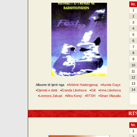
Nr.
1
2
3
4
5
6
7
8
9
10
11
12
13
Albume të tjerë nga
•
Arbërie Hadergjonaj
•
Aurela Gaçe
14
•
Djemtë e detit
•
Eranda Libohova
•
Gili
•
Irma Libohova
•
Leonora Jakupi
•
Mira Konçi
•
RTSH
•
Sinan Vllasaliu
RTSH
Nr.
1