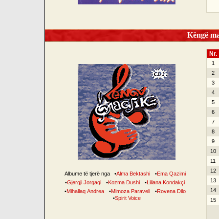
Këngë mag
Nr.
1
2
3
4
5
6
7
8
9
10
11
12
Albume të tjerë nga
•
Alma Bektashi
•
Ema Qazimi
13
•
Gjergji Jorgaqi
•
Kozma Dushi
•
Liliana Kondakçi
14
•
Mihallaq Andrea
•
Mimoza Paraveli
•
Rovena Dilo
•
Spirit Voice
15