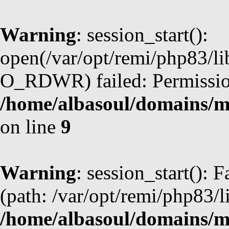
Warning
: session_start():
open(/var/opt/remi/php83/l
O_RDWR) failed: Permission
/home/albasoul/domains/m
on line
9
Warning
: session_start(): F
(path: /var/opt/remi/php83/l
/home/albasoul/domains/m