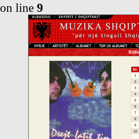
on line
9
Ritfol
Nr.
1
2
3
4
5
6
7
8
9
10