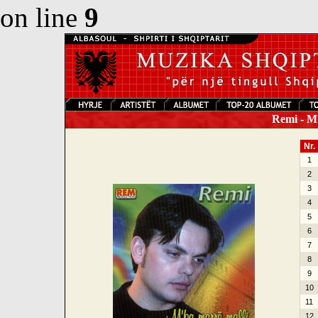
on line
9
Remi - M
Nr.
1
2
3
4
5
6
7
8
9
10
11
12