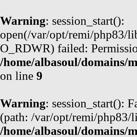
Warning
: session_start():
open(/var/opt/remi/php83/l
O_RDWR) failed: Permission
/home/albasoul/domains/m
on line
9
Warning
: session_start(): F
(path: /var/opt/remi/php83/l
/home/albasoul/domains/m