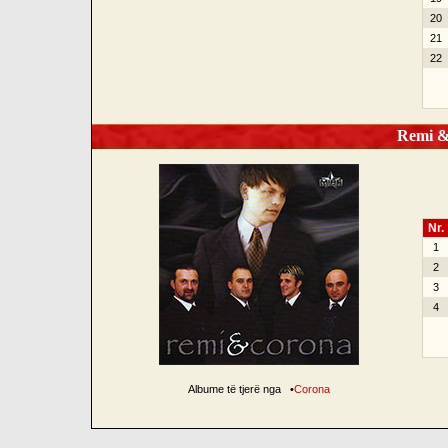
20
21
22
Remi &a
Nr.
1
2
3
4
Albume të tjerë nga
•
Corona