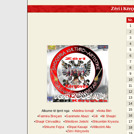
Zëri i Kërço
Nr.
1
2
3
4
5
6
7
8
9
10
11
12
13
14
15
Albume të tjerë nga
•
Adelina Ismajli
•
Anita Bitri
16
•
Fatmira Breçani
•
Ganimete Abazi
•
Gili
•
Ilir Shaqiri
•
Shaqir Cërvadiku
•
Shkëlzen Jetishi
•
Shkumbin Kryeziu
17
•
Shkurte Fejza
•
Shpat Kasapi
•
Vëllezërit Aliu
18
•
Zëri i Kërçovës
19