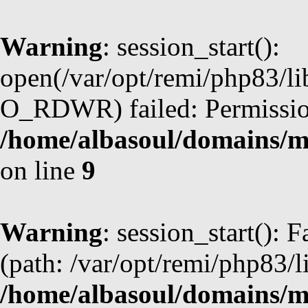
Warning
: session_start():
open(/var/opt/remi/php83/l
O_RDWR) failed: Permission
/home/albasoul/domains/m
on line
9
Warning
: session_start(): F
(path: /var/opt/remi/php83/l
/home/albasoul/domains/m