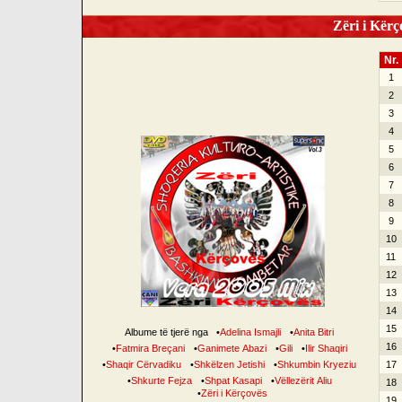
Zëri i Kërço
Nr.
1
2
3
4
5
6
7
8
9
10
11
12
13
14
15
Albume të tjerë nga
•
Adelina Ismajli
•
Anita Bitri
16
•
Fatmira Breçani
•
Ganimete Abazi
•
Gili
•
Ilir Shaqiri
•
Shaqir Cërvadiku
•
Shkëlzen Jetishi
•
Shkumbin Kryeziu
17
•
Shkurte Fejza
•
Shpat Kasapi
•
Vëllezërit Aliu
18
•
Zëri i Kërçovës
19