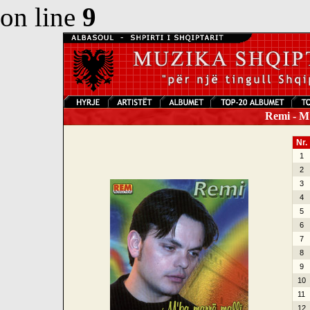
on line
9
Remi - M
Nr.
1
2
3
4
5
6
7
8
9
10
11
12