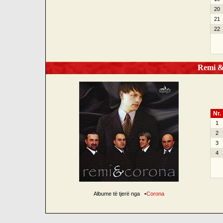
20
21
22
Remi &a
Nr.
1
2
3
4
Albume të tjerë nga
•
Corona