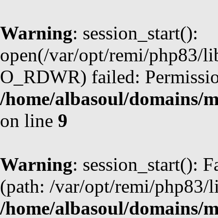
Warning
: session_start():
open(/var/opt/remi/php83/l
O_RDWR) failed: Permission
/home/albasoul/domains/m
on line
9
Warning
: session_start(): F
(path: /var/opt/remi/php83/l
/home/albasoul/domains/m