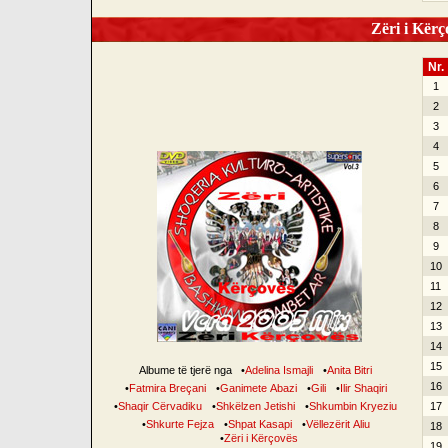
Zëri i Kërço
Nr.
1
2
3
4
5
6
7
8
9
10
11
12
13
14
15
Albume të tjerë nga
•
Adelina Ismajli
•
Anita Bitri
16
•
Fatmira Breçani
•
Ganimete Abazi
•
Gili
•
Ilir Shaqiri
•
Shaqir Cërvadiku
•
Shkëlzen Jetishi
•
Shkumbin Kryeziu
17
•
Shkurte Fejza
•
Shpat Kasapi
•
Vëllezërit Aliu
18
•
Zëri i Kërçovës
19