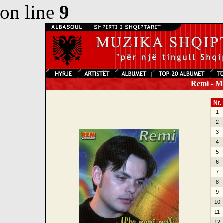
on line
9
Remi - M
Nr.
1
2
3
4
5
6
7
8
9
10
11
12