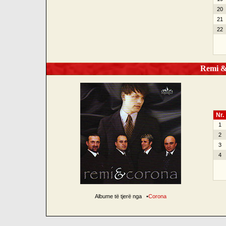
20
21
22
Remi &a
Nr.
1
2
3
4
Albume të tjerë nga
•
Corona